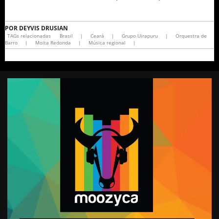
POR
DEYVIS DRUSIAN
TAGs relacionadas
Brasil
|
Ceará
|
Grupo Uirapuru
|
Orquestra de
Barro
|
Moita Redonda
|
Música regional
|