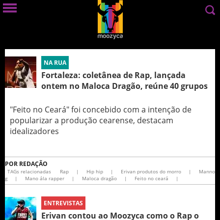
NA RUA
Fortaleza: coletânea de Rap, lançada
ontem no Maloca Dragão, reúne 40 grupos
"Feito no Ceará" foi concebido com a intenção de
popularizar a produção cearense, destacam
idealizadores
POR
REDAÇÃO
TAGs relacionadas
Rap
|
Hip hip
|
Erivan produtos do morro
|
Manno
g
|
Mano ála rapper
|
Maloca dragão
|
Feito no ceará
|
ENTREVISTAS
Erivan contou ao Moozyca como o Rap o