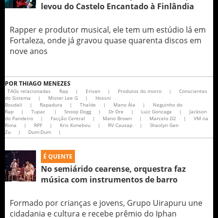
levou do Castelo Encantado à Finlândia
Rapper e produtor musical, ele tem um estúdio lá em
Fortaleza, onde já gravou quase quarenta discos em
nove anos
POR
THIAGO MENEZES
TAGs relacionadas
Rap
|
Erivan
|
Produtos do morro
|
Conscientes
do Sistema
|
Mister Lee G
|
Hossni
Boudali
|
Rapadura
|
Thaíde
|
Mano Ála
|
Neguinho do
Rap
|
Tupac
|
Snoop Dogg
|
Dr Dre
|
Luiz Gonzaga
|
Jackson
do Pandeiro
|
Facção Central
|
Mano Brown
|
Marcelo D2
|
VM na
Rima
|
RPF
|
Kris Konebou
|
RV Causap
|
Shaolyn Gen
Zu
|
Dum-Dum
|
É QUENTE
No semiárido cearense, orquestra faz
música com instrumentos de barro
Formado por crianças e jovens, Grupo Uirapuru une
cidadania e cultura e recebe prêmio do Iphan