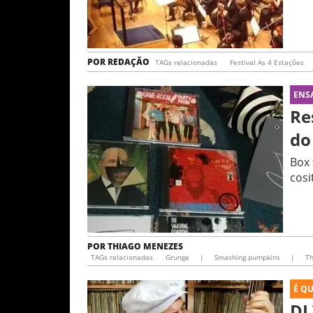
POR
REDAÇÃO
TAGs relacionadas
Festival As 4 Estações
ENS
Re
do
Box 
cosi
POR
THIAGO MENEZES
TAGs relacionadas
Grunge
|
Smashing pumpkins
|
Th
É Q
DJ