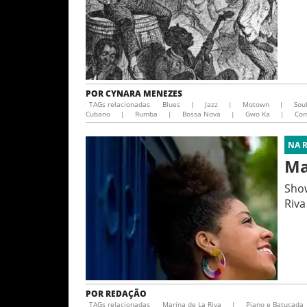
POR
CYNARA MENEZES
TAGs relacionadas
Blues
|
Jazz
|
Motown
|
Sou
Cubano
|
Rumba
|
Bossa Nova
|
Gwo Ka
|
Co
NA 
Ma
Show
Riva
POR
REDAÇÃO
TAGs relacionadas
Marina de La Riva
|
Piano e Batucada