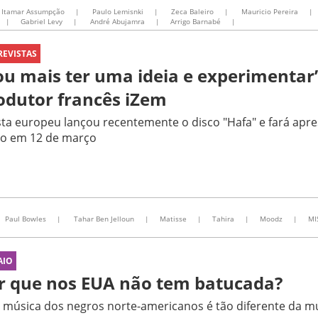
Itamar Assumpção
|
Paulo Lemisnki
|
Zeca Baleiro
|
Mauricio Pereira
|
|
Gabriel Levy
|
André Abujamra
|
Arrigo Barnabé
|
REVISTAS
ou mais ter uma ideia e experimentar
odutor francês iZem
sta europeu lançou recentemente o disco "Hafa" e fará ap
lo em 12 de março
Paul Bowles
|
Tahar Ben Jelloun
|
Matisse
|
Tahira
|
Moodz
|
MI
AIO
r que nos EUA não tem batucada?
 música dos negros norte-americanos é tão diferente da mú