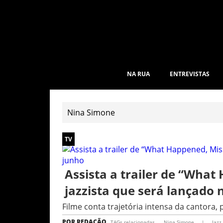
NA RUA
ENTREVISTAS
TV
Assista a trailer de “Wha
jazzista que será lançado 
Filme conta trajetória intensa da cantora, 
POR
REDAÇÃO
TAGs relacionadas
Nina Simone
|
Jazz