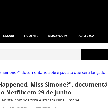
ENSAIO
É QUENTE
MOOZYCA TV
RÁDIO ZYCA
t Happened, Miss Simone?", documentá
no Netflix em 29 de junho
pianista, compositora e ativista Nina Simone
|
What Happened
|
Miss Simone?
|