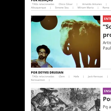
POR
REDAÇÃO
TAGs relacionadas
Chico César
|
Arnaldo Antunes
|
Albuquerque
|
Simone Sou
|
Míriam Maria
|
Rama
ENT
“S
pr
Arti
Pau
POR
DEYVIS DRUSIAN
TAGs relacionadas
iZem
|
Hafa
|
Jack Kerouac
|
Kerouanton
|
ENS
Po
Pq a