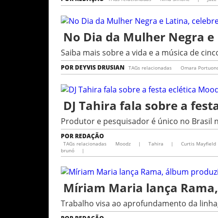
No Dia da Mulher Negra e 
Saiba mais sobre a vida e a música de cinc
POR
DEYVIS DRUSIAN
TAGs relacionadas
Omara Portuon
DJ Tahira fala sobre a fes
Produtor e pesquisador é único no Brasil n
POR
REDAÇÃO
TAGs relacionadas
Moodz
|
Tahira
|
Curtis Mayfield
brunó
|
Míriam Maria lança Rama,
Trabalho visa ao aprofundamento da linha