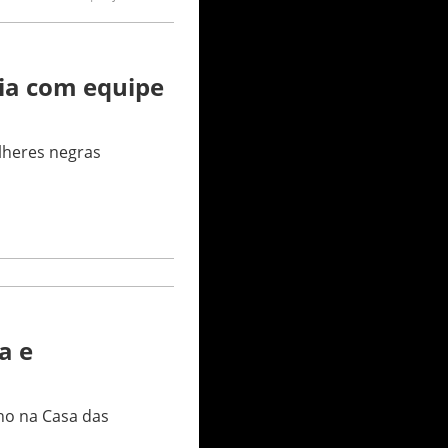
ria com equipe
ulheres negras
a e
lho na Casa das