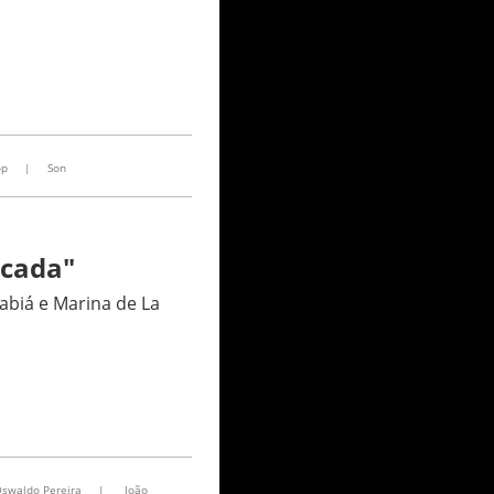
op
|
Son
ucada"
abiá e Marina de La
swaldo Pereira
|
João