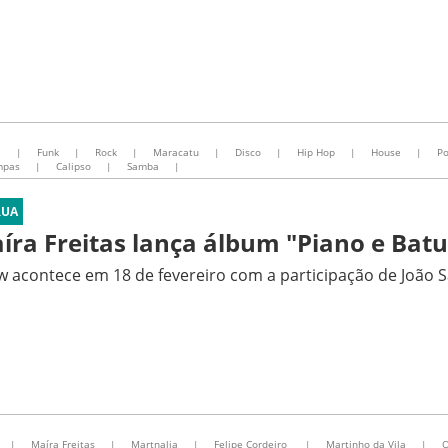
l
|
Funk
|
Rock
|
Maracatu
|
Disco
|
Hip Hop
|
House
|
P
mpas
|
Calipso
|
Samba
|
RUA
íra Freitas lança álbum "Piano e Bat
 acontece em 18 de fevereiro com a participação de João S
|
Maíra Freitas
|
Martnalia
|
Felipe Cordeiro
|
Martinho da Vila
|
O