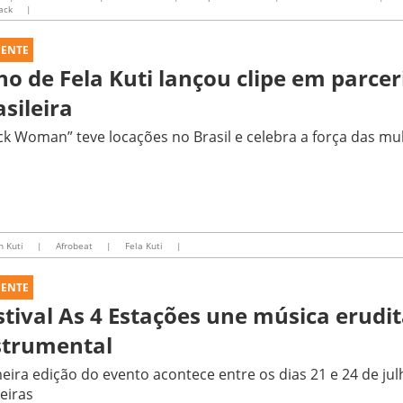
ack
|
UENTE
lho de Fela Kuti lançou clipe em parce
asileira
ck Woman” teve locações no Brasil e celebra a força das m
n Kuti
|
Afrobeat
|
Fela Kuti
|
UENTE
stival As 4 Estações une música erudit
strumental
eira edição do evento acontece entre os dias 21 e 24 de ju
eiras