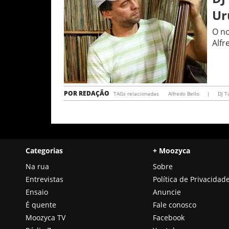
Ur
O no
Alfr
POR
REDAÇÃO
TAGs relacionadas
Alfredo Bello
|
DJ T
Categorias
+ Moozyca
Na rua
Sobre
Entrevistas
Política de Privacidad
Ensaio
Anuncie
É quente
Fale conosco
Moozyca TV
Facebook