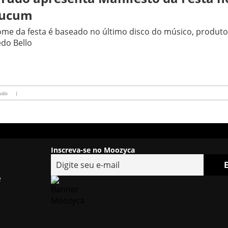
ucum
me da festa é baseado no último disco do músico, produto
edo Bello
udo
|
Inscreva-se no Moozyca
e