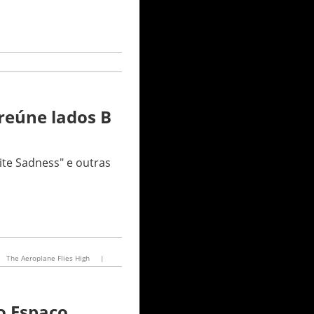
reúne lados B
ite Sadness" e outras
The Aeroplane Flies High
|
o Espaço