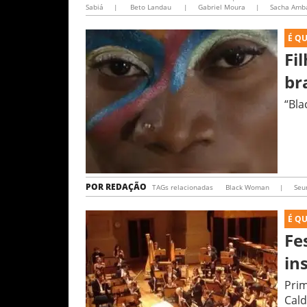
Sabiá
|
Beto Landau
|
Gabriel Moura
|
Sacha Amb
É Q
Fi
br
“Bla
POR
REDAÇÃO
TAGs relacionadas
Black Woman
|
Seu
É Q
Fe
in
Prim
Cald