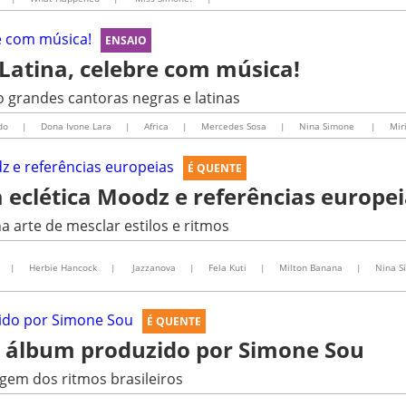
ENSAIO
Latina, celebre com música!
o grandes cantoras negras e latinas
do
|
Dona Ivone Lara
|
Africa
|
Mercedes Sosa
|
Nina Simone
|
Mir
É QUENTE
ta eclética Moodz e referências europe
a arte de mesclar estilos e ritmos
|
Herbie Hancock
|
Jazzanova
|
Fela Kuti
|
Milton Banana
|
Nina S
É QUENTE
 álbum produzido por Simone Sou
gem dos ritmos brasileiros