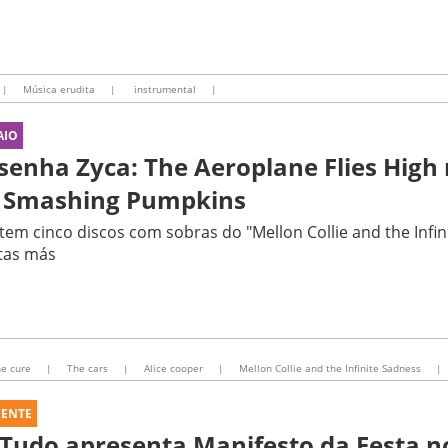
|
Música erudita
|
instrumental
|
AIO
senha Zyca: The Aeroplane Flies High 
 Smashing Pumpkins
tem cinco discos com sobras do "Mellon Collie and the Infin
tas más
e cure
|
The cars
|
Alice cooper
|
Mellon Collie and the Infinite Sadness
|
UENTE
 Tudo apresenta Manifesto da Festa n