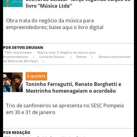
livro “Música Ltda”
Obra trata do negócio da música para
empreendedores; baixe aqui o livro digital
POR
DEYVIS DRUSIAN
TAGs relacionadas
Música Ltda: O Negócio da música para
empreendedores
|
Leonardo Salazar
|
Sebrae
|
Semana Internacional
de Música de São Paulo
|
É QUENTE
Toninho Ferragutti, Renato Borghetti e
Mestrinho homenageiam o acordeão
Trio de sanfoneiros se apresenta no SESC Pompeia
em 30 e 31 de janeiro
POR
REDAÇÃO