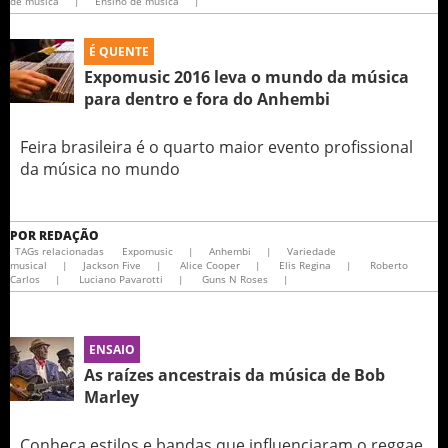
de música
|
Ensino de música
|
É QUENTE
Expomusic 2016 leva o mundo da música
para dentro e fora do Anhembi
Feira brasileira é o quarto maior evento profissional
da música no mundo
POR
REDAÇÃO
TAGs relacionadas
Expomusic
|
Anhembi
|
Variedade
musical
|
Jackson Five
|
Alice Cooper
|
Elis Regina
|
Roberto
Carlos
|
Luciano Pavarotti
|
Guns N Roses
|
ENSAIO
As raízes ancestrais da música de Bob
Marley
Conheça estilos e bandas que influenciaram o reggae