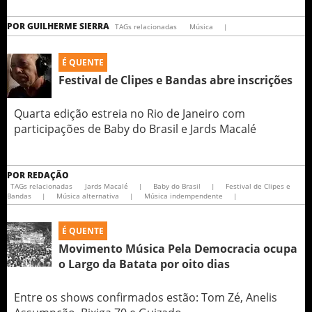
POR
GUILHERME SIERRA
TAGs relacionadas
Música
|
É QUENTE
Festival de Clipes e Bandas abre inscrições
Quarta edição estreia no Rio de Janeiro com
participações de Baby do Brasil e Jards Macalé
POR
REDAÇÃO
TAGs relacionadas
Jards Macalé
|
Baby do Brasil
|
Festival de Clipes e
Bandas
|
Música alternativa
|
Música indempendente
|
É QUENTE
Movimento Música Pela Democracia ocupa
o Largo da Batata por oito dias
Entre os shows confirmados estão: Tom Zé, Anelis