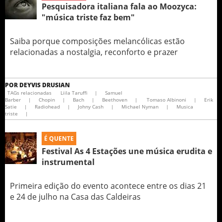
Pesquisadora italiana fala ao Moozyca:
"música triste faz bem"
Saiba porque composições melancólicas estão
relacionadas a nostalgia, reconforto e prazer
POR
DEYVIS DRUSIAN
TAGs relacionadas
Liila Taruffi
|
Samuel
Barber
|
Chopin
|
Bach
|
Beethoven
|
Tomaso Albinoni
|
Erik
Satie
|
Radiohead
|
Johny Cash
|
Michael Nyman
|
Musica
triste
|
É QUENTE
Festival As 4 Estações une música erudita e
instrumental
Primeira edição do evento acontece entre os dias 21
e 24 de julho na Casa das Caldeiras