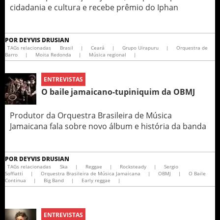
cidadania e cultura e recebe prêmio do Iphan
POR
DEYVIS DRUSIAN
TAGs relacionadas
Brasil
|
Ceará
|
Grupo Uirapuru
|
Orquestra de
Barro
|
Moita Redonda
|
Música regional
|
ENTREVISTAS
O baile jamaicano-tupiniquim da OBMJ
Produtor da Orquestra Brasileira de Música
Jamaicana fala sobre novo álbum e história da banda
POR
DEYVIS DRUSIAN
TAGs relacionadas
Ska
|
Reggae
|
Rocksteady
|
Sergio
Soffiatti
|
Orquestra Brasileira de Música Jamaicana
|
OBMJ
|
O Baile
Continua
|
Big Band
|
Early reggae
|
ENTREVISTAS