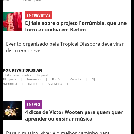
vilela
|
Cornélio pires
|
ENTREVISTAS
DJ fala sobre o projeto Forrúmbia, que une
forró e cúmbia em Berlim
Evento organizado pela Tropical Diaspora deve virar
disco em breve
POR
DEYVIS DRUSIAN
TAGs relacionadas
Tropical
Diaspora
|
Forrúmbia
|
Forró
|
Cúmbia
|
DJ
Garrincha
|
Berlim
|
Alemanha
|
ENSAIO
4 dicas de Victor Wooten para quem quer
aprender ou ensinar música
Para o músico, viver é o melhor caminho para