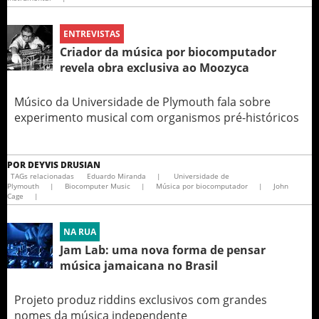
ENTREVISTAS
Criador da música por biocomputador
revela obra exclusiva ao Moozyca
Músico da Universidade de Plymouth fala sobre
experimento musical com organismos pré-históricos
POR
DEYVIS DRUSIAN
TAGs relacionadas
Eduardo Miranda
|
Universidade de
Plymouth
|
Biocomputer Music
|
Música por biocomputador
|
John
Cage
|
NA RUA
Jam Lab: uma nova forma de pensar
música jamaicana no Brasil
Projeto produz riddins exclusivos com grandes
nomes da música independente