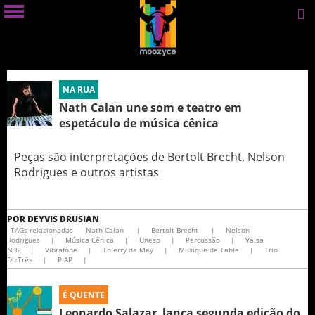
NA RUA
Nath Calan une som e teatro em
espetáculo de música cênica
Peças são interpretações de Bertolt Brecht, Nelson
Rodrigues e outros artistas
POR
DEYVIS DRUSIAN
TAGs relacionadas
Nath Calan
|
Bertolt Brecht
|
Nelson
Rodrigues
|
Música Cênica
|
Unesp
|
Percussão
|
Valsa
Nº6
|
Vibrafone
|
Thierry de Mey
|
Musique de Table
|
Trio
DizTrês
|
PIAP
|
É QUENTE
Leonardo Salazar lança segunda edição do