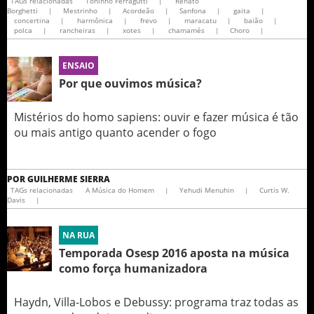
TAGs relacionadas
Toninho Ferragutti
|
Renato
Borghetti
|
Mestrinho
|
Acordeão
|
Sanfona
|
gaita
|
concertina
|
harmônica
|
frevo
|
maracatu
|
baião
|
polca
|
rancheiras
|
xotes
|
chamamés
|
Choro
|
ENSAIO
Por que ouvimos música?
Mistérios do homo sapiens: ouvir e fazer música é tão
ou mais antigo quanto acender o fogo
POR
GUILHERME SIERRA
TAGs relacionadas
A Música do Homem
|
Yehudi Menuhin
|
Curtis W.
Davis
|
NA RUA
Temporada Osesp 2016 aposta na música
como força humanizadora
Haydn, Villa-Lobos e Debussy: programa traz todas as