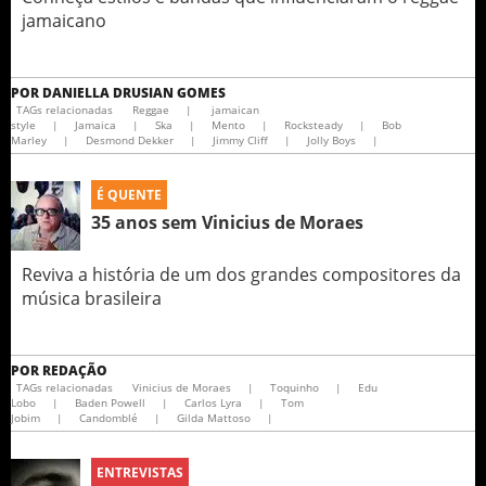
jamaicano
POR
DANIELLA DRUSIAN GOMES
TAGs relacionadas
Reggae
|
jamaican
style
|
Jamaica
|
Ska
|
Mento
|
Rocksteady
|
Bob
Marley
|
Desmond Dekker
|
Jimmy Cliff
|
Jolly Boys
|
É QUENTE
35 anos sem Vinicius de Moraes
Reviva a história de um dos grandes compositores da
música brasileira
POR
REDAÇÃO
TAGs relacionadas
Vinicius de Moraes
|
Toquinho
|
Edu
Lobo
|
Baden Powell
|
Carlos Lyra
|
Tom
Jobim
|
Candomblé
|
Gilda Mattoso
|
ENTREVISTAS