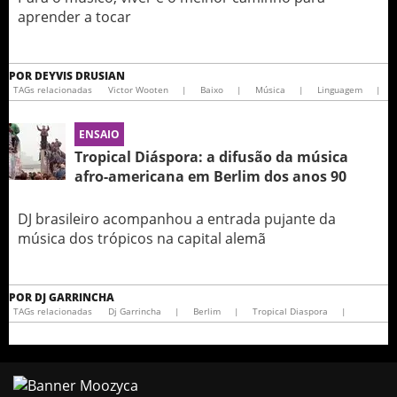
aprender a tocar
POR
DEYVIS DRUSIAN
TAGs relacionadas
Victor Wooten
|
Baixo
|
Música
|
Linguagem
|
ENSAIO
Tropical Diáspora: a difusão da música
afro-americana em Berlim dos anos 90
DJ brasileiro acompanhou a entrada pujante da
música dos trópicos na capital alemã
POR
DJ GARRINCHA
TAGs relacionadas
Dj Garrincha
|
Berlim
|
Tropical Diaspora
|