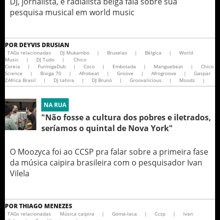
DJ, jornalista, e radialista belga fala sobre sua
pesquisa musical em world music
POR
DEYVIS DRUSIAN
TAGs relacionadas
DJ Mukambo
|
Bruxelas
|
Bélgica
|
World
Music
|
DJ Tudo
|
Chico
Coreia
|
FurmigaDub
|
Coco
|
Embolada
|
Manguebeat
|
Chico
Science
|
Bixiga 70
|
Afrobeat
|
Groove
|
Afrogroove
|
Gaspar
ZAfrica Brasil
|
DJ tahira
|
DJ Brunó
|
Groovalicious
|
Moodz
|
NA RUA
"Não fosse a cultura dos pobres e iletrados,
seríamos o quintal de Nova York"
O Moozyca foi ao CCSP pra falar sobre a primeira fase
da música caipira brasileira com o pesquisador Ivan
Vilela
POR
THIAGO MENEZES
TAGs relacionadas
Música caipira
|
Goma-laca
|
Ccsp
|
Ivan