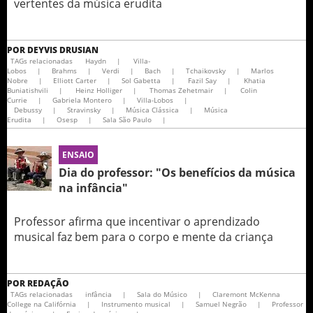
vertentes da música erudita
POR
DEYVIS DRUSIAN
TAGs relacionadas
Haydn
|
Villa-
Lobos
|
Brahms
|
Verdi
|
Bach
|
Tchaikovsky
|
Marlos
Nobre
|
Elliott Carter
|
Sol Gabetta
|
Fazil Say
|
Khatia
Buniatishvili
|
Heinz Holliger
|
Thomas Zehetmair
|
Colin
Currie
|
Gabriela Montero
|
Villa-Lobos
|
Debussy
|
Stravinsky
|
Música Clássica
|
Música
Erudita
|
Osesp
|
Sala São Paulo
|
ENSAIO
Dia do professor: "Os benefícios da música
na infância"
Professor afirma que incentivar o aprendizado
musical faz bem para o corpo e mente da criança
POR
REDAÇÃO
TAGs relacionadas
infância
|
Sala do Músico
|
Claremont McKenna
College na Califórnia
|
Instrumento musical
|
Samuel Negrão
|
Professor