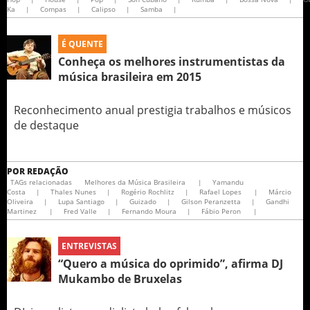
Ka
|
Compas
|
Calipso
|
Samba
|
É QUENTE
Conheça os melhores instrumentistas da
música brasileira em 2015
Reconhecimento anual prestigia trabalhos e músicos
de destaque
POR
REDAÇÃO
TAGs relacionadas
Melhores da Música Brasileira
|
Yamandu
Costa
|
Thales Nunes
|
Rogério Rochlitz
|
Rafael Lopes
|
Márcio
Oliveira
|
Lupa Santiago
|
Guizado
|
Gilson Peranzetta
|
Gandhi
Martinez
|
Fred Valle
|
Fernando Moura
|
Fábio Peron
|
ENTREVISTAS
“Quero a música do oprimido”, afirma DJ
Mukambo de Bruxelas