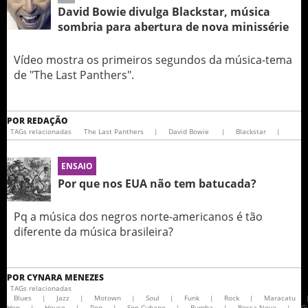
David Bowie divulga Blackstar, música
sombria para abertura de nova minissérie
Vídeo mostra os primeiros segundos da música-tema
de "The Last Panthers".
POR
REDAÇÃO
TAGs relacionadas
The Last Panthers
|
David Bowie
|
Blackstar
|
ENSAIO
Por que nos EUA não tem batucada?
Pq a música dos negros norte-americanos é tão
diferente da música brasileira?
POR
CYNARA MENEZES
TAGs relacionadas
Blues
|
Jazz
|
Motown
|
Soul
|
Funk
|
Rock
|
Maracatu
Hop
|
House
|
Pop
|
Son Cubano
|
Rumba
|
Bossa Nova
|
G