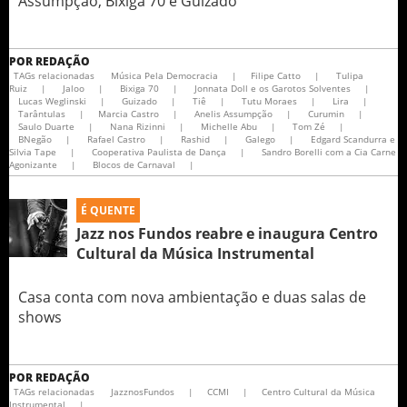
Assumpção, Bixiga 70 e Guizado
POR
REDAÇÃO
TAGs relacionadas
Música Pela Democracia
|
Filipe Catto
|
Tulipa
Ruiz
|
Jaloo
|
Bixiga 70
|
Jonnata Doll e os Garotos Solventes
|
Lucas Weglinski
|
Guizado
|
Tiê
|
Tutu Moraes
|
Lira
|
Tarântulas
|
Marcia Castro
|
Anelis Assumpção
|
Curumin
|
Saulo Duarte
|
Nana Rizinni
|
Michelle Abu
|
Tom Zé
|
BNegão
|
Rafael Castro
|
Rashid
|
Galego
|
Edgard Scandurra e
Silvia Tape
|
Cooperativa Paulista de Dança
|
Sandro Borelli com a Cia Carne
Agonizante
|
Blocos de Carnaval
|
É QUENTE
Jazz nos Fundos reabre e inaugura Centro
Cultural da Música Instrumental
Casa conta com nova ambientação e duas salas de
shows
POR
REDAÇÃO
TAGs relacionadas
JazznosFundos
|
CCMI
|
Centro Cultural da Música
Instrumental
|