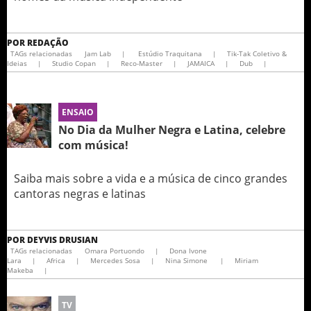
POR
REDAÇÃO
TAGs relacionadas
Jam Lab
|
Estúdio Traquitana
|
Tik-Tak Coletivo &
Ideias
|
Studio Copan
|
Reco-Master
|
JAMAICA
|
Dub
|
ENSAIO
No Dia da Mulher Negra e Latina, celebre
com música!
Saiba mais sobre a vida e a música de cinco grandes
cantoras negras e latinas
POR
DEYVIS DRUSIAN
TAGs relacionadas
Omara Portuondo
|
Dona Ivone
Lara
|
Africa
|
Mercedes Sosa
|
Nina Simone
|
Miriam
Makeba
|
TV