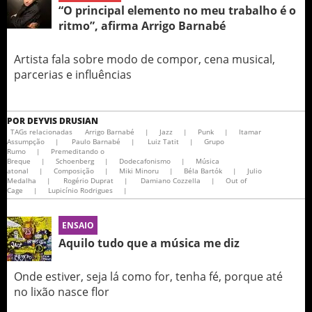
“O principal elemento no meu trabalho é o
ritmo”, afirma Arrigo Barnabé
Artista fala sobre modo de compor, cena musical,
parcerias e influências
POR
DEYVIS DRUSIAN
TAGs relacionadas
Arrigo Barnabé
|
Jazz
|
Punk
|
Itamar
Assumpção
|
Paulo Barnabé
|
Luiz Tatit
|
Grupo
Rumo
|
Premeditando o
Breque
|
Schoenberg
|
Dodecafonismo
|
Música
atonal
|
Composição
|
Miki Minoru
|
Béla Bartók
|
Julio
Medalha
|
Rogério Duprat
|
Damiano Cozzella
|
Out of
Cage
|
Lupicínio Rodrigues​
|
ENSAIO
Aquilo tudo que a música me diz
Onde estiver, seja lá como for, tenha fé, porque até
no lixão nasce flor