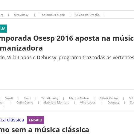
rg
|
Stravinsky
|
Thelonious Monk
|
O Voo do Dragão
|
RUA
mporada Osesp 2016 aposta na músic
manizadora
n, Villa-Lobos e Debussy: programa traz todas as vertente
|
Verdi
|
Bach
|
Tchaikovsky
|
Marlos Nobre
|
Elliott Carter
|
Sol
air
|
Colin Currie
|
Gabriela Montero
|
Villa-Lobos
|
Debussy
|
St
|
ENSAIO
mo sem a música clássica