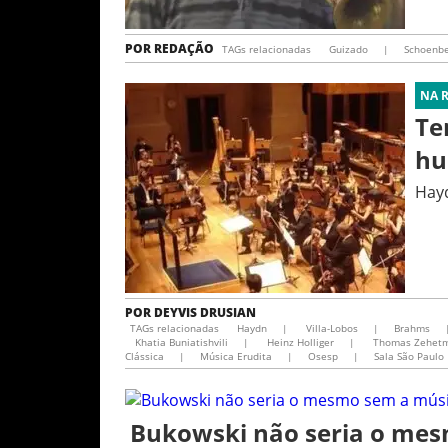
POR
REDAÇÃO
TAGs relacionadas
Guizado
|
Schoenbe
NA 
Te
hu
Hayd
POR
DEYVIS DRUSIAN
TAGs relacionadas
Haydn
|
Villa-Lobos
|
Brahms
Khatia Buniatishvili
|
Heinz Holliger
|
Thomas Zehetm
Clássica
|
Música Erudita
|
Osesp
|
Sala São Paulo
Bukowski não seria o mes