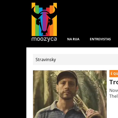
NA RUA
ENTREVISTAS
É Q
Tr
Novo
The