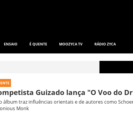
ENSAIO
É QUENTE
MOOZYCA TV
RÁDIO ZYCA
UENTE
ompetista Guizado lança "O Voo do D
 álbum traz influências orientais e de autores como Schoen
lonious Monk