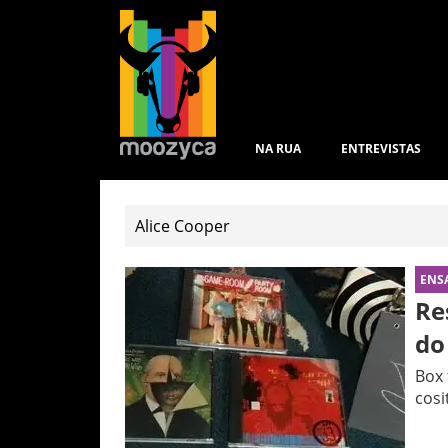
NA RUA
ENTREVISTAS
ENS
Re
do
Box 
cosi