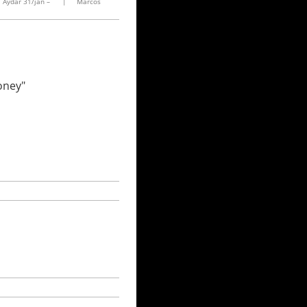
 Aydar 31/jan –
|
Marcos
oney"