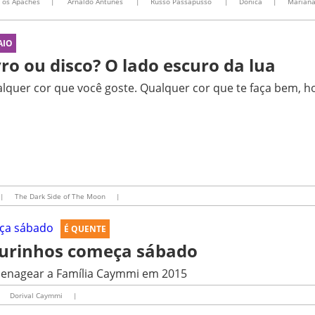
 os Apaches
|
Arnaldo Antunes
|
Russo Passapusso
|
Donica
|
Mariana
AIO
vro ou disco? O lado escuro da lua
lquer cor que você goste. Qualquer cor que te faça bem, h
|
The Dark Side of The Moon
|
É QUENTE
 Ourinhos começa sábado
omenagear a Família Caymmi em 2015
Dorival Caymmi
|