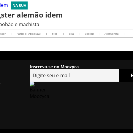
NA RUA
gster alemão idem
p bobão e machista
ster
|
Farid al-Abdalawi
|
Fler
|
Sila
|
Berlim
|
Alemanha
|
Inscreva-se no Moozyca
e