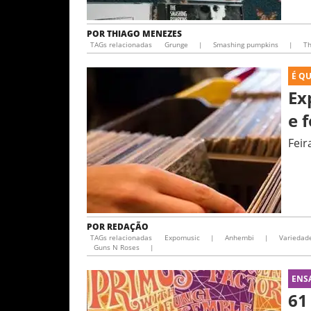
POR
THIAGO MENEZES
TAGs relacionadas
Grunge
|
Smashing pumpkins
|
Th
É Q
Ex
e 
Feir
POR
REDAÇÃO
TAGs relacionadas
Expomusic
|
Anhembi
|
Variedad
Guns N Roses
|
ENS
61