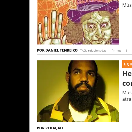
Músi
POR
DANIEL TENREIRO
TAGs relacionadas
Primus
|
É Q
He
co
Must
atra
POR
REDAÇÃO