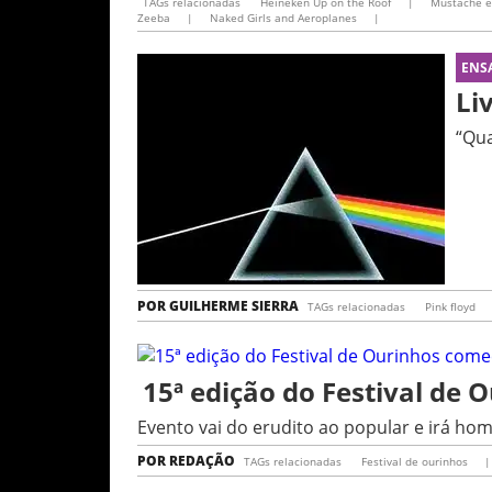
TAGs relacionadas
Heineken Up on the Roof
|
Mustache e
Zeeba
|
Naked Girls and Aeroplanes
|
ENS
Li
“Qua
POR
GUILHERME SIERRA
TAGs relacionadas
Pink floyd
15ª edição do Festival de
Evento vai do erudito ao popular e irá h
POR
REDAÇÃO
TAGs relacionadas
Festival de ourinhos
|