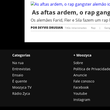
As aftas ardem, o rap gan
Os alemães Farid, Fler e Sila fazem um ra
POR
DEYVIS DRUSIAN
TAGs relacionadas
Rap
|
Gang
Categorias
+ Moozyca
Na rua
Sobre
Entrevistas
Política de Privacidad
Ensaio
Anuncie
É quente
Fale conosco
Moozyca TV
Facebook
Rádio Zyca
Youtube
Instagram