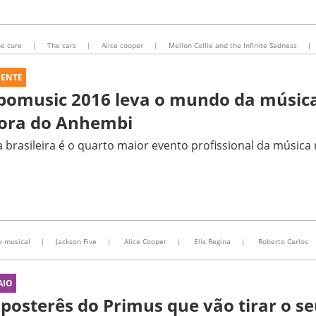
e cure
|
The cars
|
Alice cooper
|
Mellon Collie and the Infinite Sadness
|
UENTE
pomusic 2016 leva o mundo da música
fora do Anhembi
a brasileira é o quarto maior evento profissional da músic
e musical
|
Jackson Five
|
Alice Cooper
|
Elis Regina
|
Roberto Carlos
AIO
 posterês do Primus que vão tirar o se