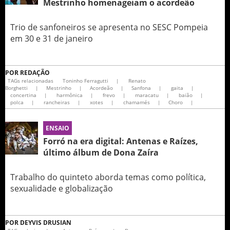
Mestrinho homenageiam o acordeão
Trio de sanfoneiros se apresenta no SESC Pompeia
em 30 e 31 de janeiro
POR
REDAÇÃO
TAGs relacionadas
Toninho Ferragutti
|
Renato
Borghetti
|
Mestrinho
|
Acordeão
|
Sanfona
|
gaita
|
concertina
|
harmônica
|
frevo
|
maracatu
|
baião
|
polca
|
rancheiras
|
xotes
|
chamamés
|
Choro
|
ENSAIO
Forró na era digital: Antenas e Raízes,
último álbum de Dona Zaíra
Trabalho do quinteto aborda temas como política,
sexualidade e globalização
POR
DEYVIS DRUSIAN