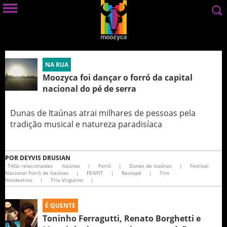
NA RUA
Moozyca foi dançar o forró da capital
nacional do pé de serra
Dunas de Itaúnas atrai milhares de pessoas pela
tradição musical e natureza paradisíaca
POR
DEYVIS DRUSIAN
TAGs relacionadas
Itaúnas
|
Forró
|
Dunas de itaúnas
|
Festival
Nacional Forró de Itaúnas
|
FENFIT
|
Rastapé
|
Trio
Nordestino
|
Trio Virgulino
|
É QUENTE
Toninho Ferragutti, Renato Borghetti e