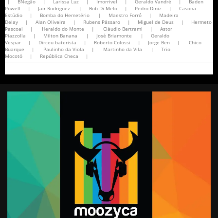
|
BNegão
|
Larissa Luz
|
Imorrível
|
Geraldo Vandré
|
Baden
Powell
|
Jair Rodriguez
|
Bob Di Melo
|
Pedro Diniz
|
Casona
Estúdio
|
Bomba do Hemetério
|
Maestro Forró
|
Madeira
Delay
|
Alan Oliveira
|
Rubens Pássaro
|
Miguel de Deus
|
Hermeto
Pascoal
|
Heraldo do Monte
|
Cláudio Bertrami
|
Astor
Piazzolla
|
Milton Banana
|
José Briamonte
|
Geraldo
Vespar
|
Dirceu baterista
|
Roberto Colossi
|
Jorge Ben
|
Chico
Buarque
|
Paulinho da Viola
|
Martinho da Vila
|
Trio
Mocotó
|
República Checa
|