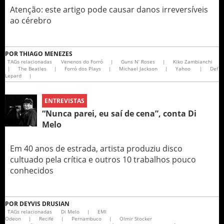
Atenção: este artigo pode causar danos irreversíveis
ao cérebro
POR
THIAGO MENEZES
TAGs relacionadas
Venenos do Forró
|
Guns N’ Roses
|
Kiko Zambianchi
|
The Beatles
|
Forró dos Plays
|
Michael Jackson
|
Yahoo
|
Def
Lepard
|
ENTREVISTAS
“Nunca parei, eu saí de cena”, conta Di
Melo
Em 40 anos de estrada, artista produziu disco
cultuado pela crítica e outros 10 trabalhos pouco
conhecidos
POR
DEYVIS DRUSIAN
TAGs relacionadas
Di Melo
|
EMI
Odeon
|
Recife
|
Pernambuco
|
Olmir Stocker