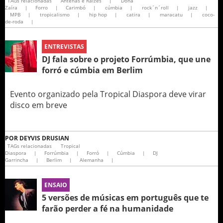
TAGs relacionadas
Antenas e Raízes
|
Dona
Zaíra
|
Forro
|
Carimbó
|
cúmbia
|
rock´n´roll
|
jazz
|
MPB
|
tropicalismo
|
hip hop
|
catira
|
maracatu
|
coco-
de-roda
|
ENTREVISTAS
DJ fala sobre o projeto Forrúmbia, que une
forró e cúmbia em Berlim
Evento organizado pela Tropical Diaspora deve virar
disco em breve
POR
DEYVIS DRUSIAN
TAGs relacionadas
Tropical
Diaspora
|
Forrúmbia
|
Forró
|
Cúmbia
|
DJ
Garrincha
|
Berlim
|
Alemanha
|
ENSAIO
5 versões de músicas em português que te
farão perder a fé na humanidade