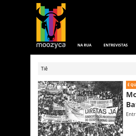
NA RUA
ENTREVISTAS
É Q
Mo
Ba
Entr