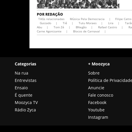
POR
REDAÇÃO
TAGs relacionadas
Música Pela Democracia
|
Filipe Catto
Guizado
|
Tiê
|
Tutu Moraes
|
Lira
|
Tarâ
Abu
|
Tom Zé
|
BNegão
|
Rafael Castro
|
Ra
Carne Agonizante
|
Blocos de Carnaval
|
Categorias
+ Moozyca
Na rua
Sobre
Entrevistas
Política de Privacidad
Ensaio
Anuncie
É quente
Fale conosco
Moozyca TV
Facebook
Rádio Zyca
Youtube
Instagram