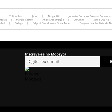
|
Tulipa Ruiz
|
Jaloo
|
Bixiga 70
|
Jonnata Doll e os Garotos Solventes
ntulas
|
Marcia Castro
|
Anelis Assumpção
|
Curumin
|
Saulo Duarte
shid
|
Galego
|
Edgard Scandurra e Silvia Tape
|
Cooperativa Paulista de D
Inscreva-se no Moozyca
e