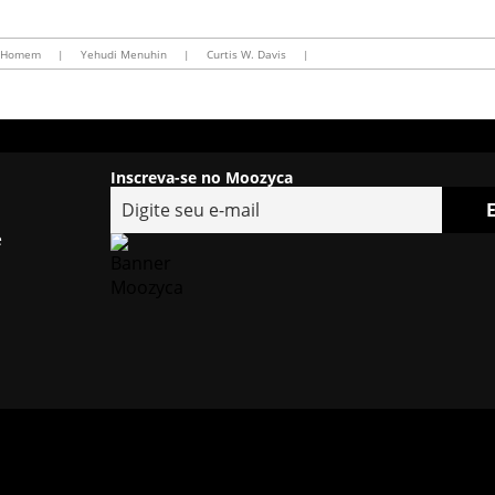
o Homem
|
Yehudi Menuhin
|
Curtis W. Davis
|
Inscreva-se no Moozyca
e