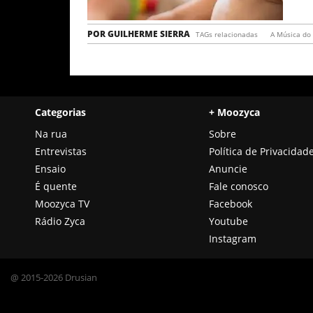
POR
GUILHERME SIERRA
TAGs relacionadas
A Música d
Categorias
+ Moozyca
Na rua
Sobre
Entrevistas
Política de Privacidad
Ensaio
Anuncie
É quente
Fale conosco
Moozyca TV
Facebook
Rádio Zyca
Youtube
Instagram
@ 2015-2026 Drusian