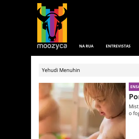
NA RUA
ENTREVISTAS
ENS
Po
Mist
o fo