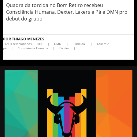
Quadra da torcida no Bom Retiro recebeu
Consciência Humana, Dexter, Lakers e Pá e DMN pro
debut do grupo
POR
THIAGO MENEZES
TAGs relacionadas
RDC
|
DMN
|
Emicida
|
Lakers e
pá
|
Consciência Humana
|
Dexter
|