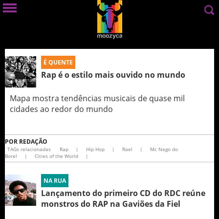
É QUENTE
Rap é o estilo mais ouvido no mundo
Mapa mostra tendências musicais de quase mil
cidades ao redor do mundo
POR
REDAÇÃO
TAGs relacionadas
Rap
|
Hip Hop
|
Rael
|
Mc Nego do
Borel
|
Cities of the World
|
NA RUA
Lançamento do primeiro CD do RDC reúne
monstros do RAP na Gaviões da Fiel