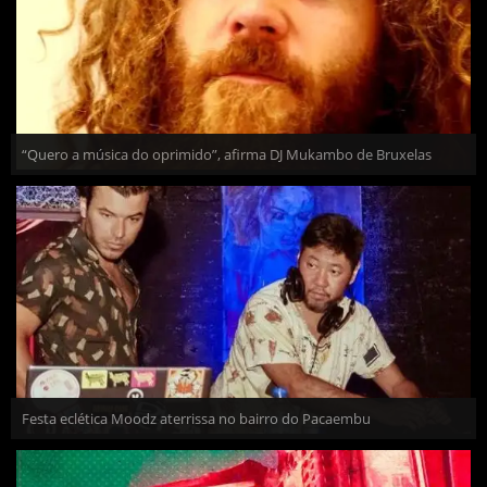
“Quero a música do oprimido”, afirma DJ Mukambo de Bruxelas
Festa eclética Moodz aterrissa no bairro do Pacaembu