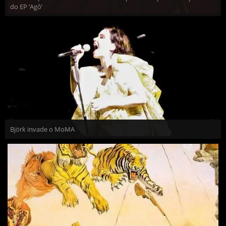
do EP ‘Agô’
Björk invade o MoMA