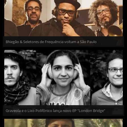
BNegão & Seletores de Frequência voltam a São Paulo
Graveola e o Lixo Polifônico lança novo EP "London Bridge"