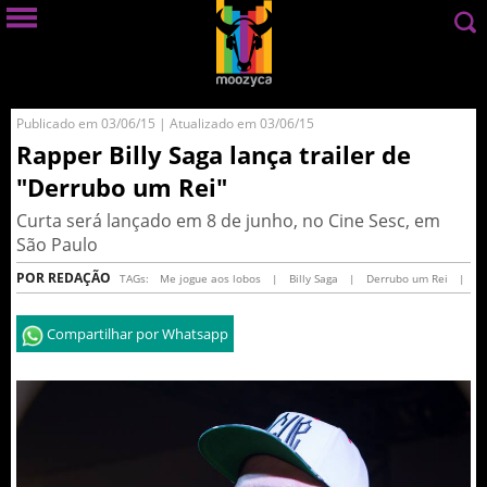
Publicado em 03/06/15 | Atualizado em 03/06/15
Rapper Billy Saga lança trailer de
"Derrubo um Rei"
Curta será lançado em 8 de junho, no Cine Sesc, em
São Paulo
POR REDAÇÃO
TAGs:
Me jogue aos lobos
|
Billy Saga
|
Derrubo um Rei
|
Compartilhar por Whatsapp