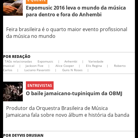
Expomusic 2016 leva o mundo da música
para dentro e fora do Anhembi
Feira brasileira é o quarto maior evento profissional
da música no mundo
POR
REDAÇÃO
TAGs relacionadas
Expomusic
|
Anhembi
|
Variedade
musical
|
Jackson Five
|
Alice Cooper
|
Elis Regina
|
Roberto
Carlos
|
Luciano Pavarotti
|
Guns N Roses
|
ENTREVISTAS
O baile jamaicano-tupiniquim da OBMJ
Produtor da Orquestra Brasileira de Música
Jamaicana fala sobre novo álbum e história da banda
POR
DEYVIS DRUSIAN