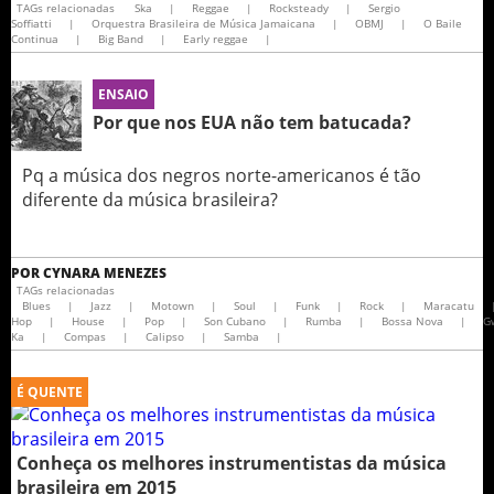
TAGs relacionadas
Ska
|
Reggae
|
Rocksteady
|
Sergio
Soffiatti
|
Orquestra Brasileira de Música Jamaicana
|
OBMJ
|
O Baile
Continua
|
Big Band
|
Early reggae
|
ENSAIO
Por que nos EUA não tem batucada?
Pq a música dos negros norte-americanos é tão
diferente da música brasileira?
POR
CYNARA MENEZES
TAGs relacionadas
Blues
|
Jazz
|
Motown
|
Soul
|
Funk
|
Rock
|
Maracatu
Hop
|
House
|
Pop
|
Son Cubano
|
Rumba
|
Bossa Nova
|
G
Ka
|
Compas
|
Calipso
|
Samba
|
É QUENTE
Conheça os melhores instrumentistas da música
brasileira em 2015