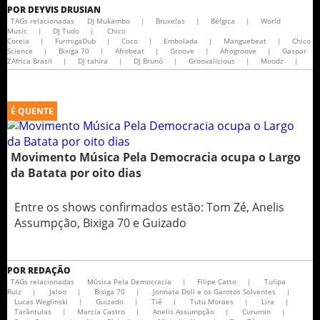
POR
DEYVIS DRUSIAN
TAGs relacionadas
DJ Mukambo
|
Bruxelas
|
Bélgica
|
World
Music
|
DJ Tudo
|
Chico
Coreia
|
FurmigaDub
|
Coco
|
Embolada
|
Manguebeat
|
Chico
Science
|
Bixiga 70
|
Afrobeat
|
Groove
|
Afrogroove
|
Gaspar
ZAfrica Brasil
|
DJ tahira
|
DJ Brunó
|
Groovalicious
|
Moodz
|
É QUENTE
Movimento Música Pela Democracia ocupa o Largo
da Batata por oito dias
Entre os shows confirmados estão: Tom Zé, Anelis
Assumpção, Bixiga 70 e Guizado
POR
REDAÇÃO
TAGs relacionadas
Música Pela Democracia
|
Filipe Catto
|
Tulipa
Ruiz
|
Jaloo
|
Bixiga 70
|
Jonnata Doll e os Garotos Solventes
|
Lucas Weglinski
|
Guizado
|
Tiê
|
Tutu Moraes
|
Lira
|
Tarântulas
|
Marcia Castro
|
Anelis Assumpção
|
Curumin
|