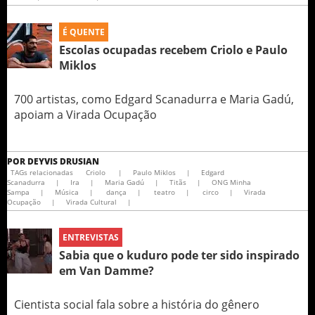
É QUENTE
Escolas ocupadas recebem Criolo e Paulo
Miklos
700 artistas, como Edgard Scanadurra e Maria Gadú,
apoiam a Virada Ocupação
POR
DEYVIS DRUSIAN
TAGs relacionadas
Criolo
|
Paulo Miklos
|
Edgard
Scanadurra
|
Ira
|
Maria Gadú
|
Titãs
|
ONG Minha
Sampa
|
Música
|
dança
|
teatro
|
circo
|
Virada
Ocupação
|
Virada Cultural
|
ENTREVISTAS
Sabia que o kuduro pode ter sido inspirado
em Van Damme?
Cientista social fala sobre a história do gênero