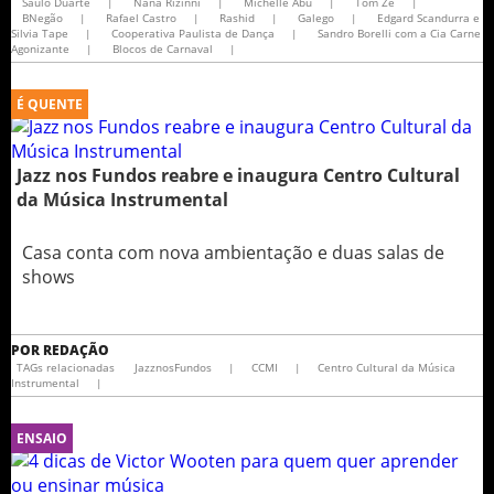
Saulo Duarte
|
Nana Rizinni
|
Michelle Abu
|
Tom Zé
|
BNegão
|
Rafael Castro
|
Rashid
|
Galego
|
Edgard Scandurra e
Silvia Tape
|
Cooperativa Paulista de Dança
|
Sandro Borelli com a Cia Carne
Agonizante
|
Blocos de Carnaval
|
É QUENTE
Jazz nos Fundos reabre e inaugura Centro Cultural
da Música Instrumental
Casa conta com nova ambientação e duas salas de
shows
POR
REDAÇÃO
TAGs relacionadas
JazznosFundos
|
CCMI
|
Centro Cultural da Música
Instrumental
|
ENSAIO