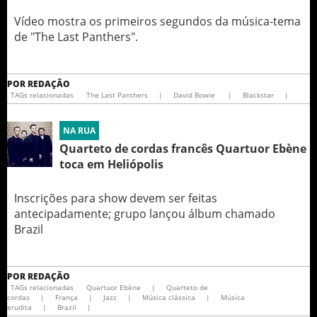
Vídeo mostra os primeiros segundos da música-tema
de "The Last Panthers".
POR
REDAÇÃO
TAGs relacionadas
The Last Panthers
|
David Bowie
|
Blackstar
|
NA RUA
Quarteto de cordas francês Quartuor Ebène
toca em Heliópolis
Inscrições para show devem ser feitas
antecipadamente; grupo lançou álbum chamado
Brazil
POR
REDAÇÃO
TAGs relacionadas
Quartuor Ebène
|
Quarteto de
cordas
|
França
|
Jazz
|
Música clássica
|
Música
erudita
|
Brazil
|