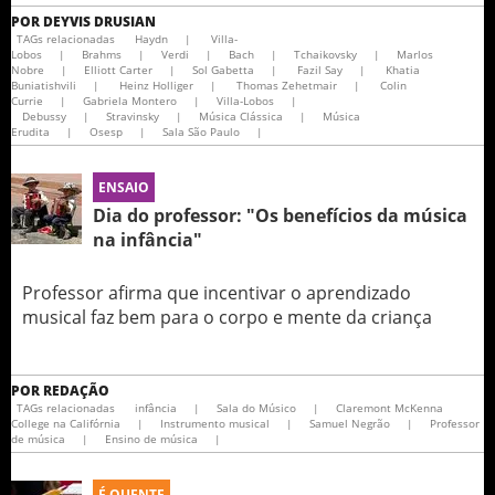
POR
DEYVIS DRUSIAN
TAGs relacionadas
Haydn
|
Villa-
Lobos
|
Brahms
|
Verdi
|
Bach
|
Tchaikovsky
|
Marlos
Nobre
|
Elliott Carter
|
Sol Gabetta
|
Fazil Say
|
Khatia
Buniatishvili
|
Heinz Holliger
|
Thomas Zehetmair
|
Colin
Currie
|
Gabriela Montero
|
Villa-Lobos
|
Debussy
|
Stravinsky
|
Música Clássica
|
Música
Erudita
|
Osesp
|
Sala São Paulo
|
ENSAIO
Dia do professor: "Os benefícios da música
na infância"
Professor afirma que incentivar o aprendizado
musical faz bem para o corpo e mente da criança
POR
REDAÇÃO
TAGs relacionadas
infância
|
Sala do Músico
|
Claremont McKenna
College na Califórnia
|
Instrumento musical
|
Samuel Negrão
|
Professor
de música
|
Ensino de música
|
É QUENTE