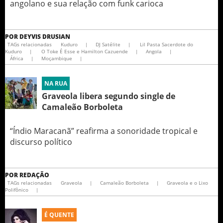
angolano e sua relação com funk carioca
POR
DEYVIS DRUSIAN
TAGs relacionadas
Kuduro
|
DJ Satélite
|
Lil Pasta Sacerdote do
Kuduro
|
O Toke É Esse e Hamilton Cazuende
|
Angola
|
África
|
Moçambique
|
NA RUA
Graveola libera segundo single de
Camaleão Borboleta
“Índio Maracanã” reafirma a sonoridade tropical e
discurso político
POR
REDAÇÃO
TAGs relacionadas
Graveola
|
Camaleão Borboleta
|
Graveola e o Lixo
Polifônico
|
É QUENTE