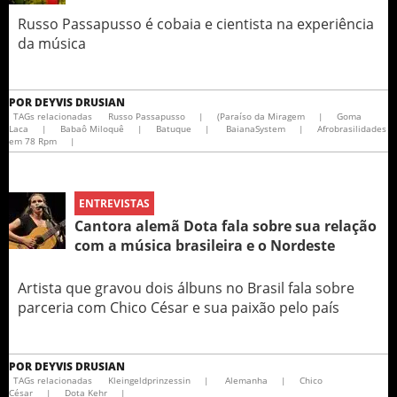
Russo Passapusso é cobaia e cientista na experiência
da música
POR
DEYVIS DRUSIAN
TAGs relacionadas
Russo Passapusso
|
(Paraíso da Miragem
|
Goma
Laca
|
Babaô Miloquê
|
Batuque
|
BaianaSystem
|
Afrobrasilidades
em 78 Rpm
|
ENTREVISTAS
Cantora alemã Dota fala sobre sua relação
com a música brasileira e o Nordeste
Artista que gravou dois álbuns no Brasil fala sobre
parceria com Chico César e sua paixão pelo país
POR
DEYVIS DRUSIAN
TAGs relacionadas
Kleingeldprinzessin
|
Alemanha
|
Chico
César
|
Dota Kehr
|