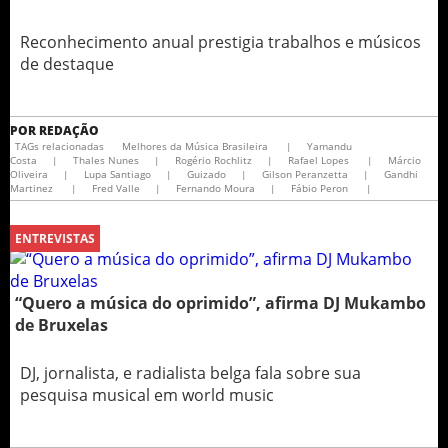
Reconhecimento anual prestigia trabalhos e músicos
de destaque
POR
REDAÇÃO
TAGs relacionadas
Melhores da Música Brasileira
|
Yamandu
Costa
|
Thales Nunes
|
Rogério Rochlitz
|
Rafael Lopes
|
Márcio
Oliveira
|
Lupa Santiago
|
Guizado
|
Gilson Peranzetta
|
Gandhi
Martinez
|
Fred Valle
|
Fernando Moura
|
Fábio Peron
|
ENTREVISTAS
“Quero a música do oprimido”, afirma DJ Mukambo
de Bruxelas
DJ, jornalista, e radialista belga fala sobre sua
pesquisa musical em world music