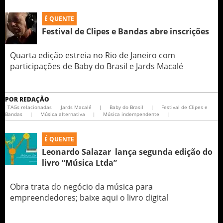
É QUENTE
Festival de Clipes e Bandas abre inscrições
Quarta edição estreia no Rio de Janeiro com
participações de Baby do Brasil e Jards Macalé
POR
REDAÇÃO
TAGs relacionadas
Jards Macalé
|
Baby do Brasil
|
Festival de Clipes e
Bandas
|
Música alternativa
|
Música indempendente
|
É QUENTE
Leonardo Salazar lança segunda edição do
livro “Música Ltda”
Obra trata do negócio da música para
empreendedores; baixe aqui o livro digital