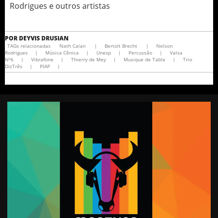
Rodrigues e outros artistas
POR
DEYVIS DRUSIAN
TAGs relacionadas
Nath Calan
|
Bertolt Brecht
|
Nelson
Rodrigues
|
Música Cênica
|
Unesp
|
Percussão
|
Valsa
Nº6
|
Vibrafone
|
Thierry de Mey
|
Musique de Table
|
Trio
DizTrês
|
PIAP
|