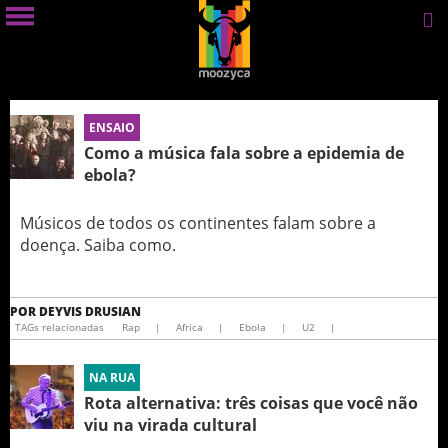
ENSAIO
Como a música fala sobre a epidemia de
ebola?
Músicos de todos os continentes falam sobre a
doença. Saiba como.
POR
DEYVIS DRUSIAN
TAGs relacionadas
Rap
|
Africa
|
Ebola
|
U2
|
NA RUA
Rota alternativa: três coisas que você não
viu na virada cultural