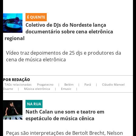
É QUENTE
Coletivo de DJs do Nordeste lança
documentário sobre cena eletrônica
regional
Vídeo traz depoimentos de 25 djs e produtores da
cena de música eletrônica
POR
REDAÇÃO
TAGs relacionadas
Pragatecno
|
Belém
|
Pará
|
Cláudio Manoel
Duarte
|
Música eletrônica
|
Emusic
|
NA RUA
Nath Calan une som e teatro em
espetáculo de música cênica
Peças são interpretações de Bertolt Brecht, Nelson