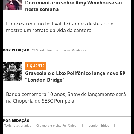
Documentário sobre Amy Winehouse sai
nesta semana
Filme estreou no festival de Cannes deste ano e
mostra um retrato da vida da cantora
POR
REDAÇÃO
TAGs relacionadas
Amy Winehouse
|
É QUENTE
Graveola e o Lixo Polifônico lança novo EP
"London Bridge"
Banda comemora 10 anos; Show de lançamento será
na Choperia do SESC Pompeia
POR
REDAÇÃO
TAGs relacionadas
Graveola e o Lixo Polifônico
|
London Bridge
|