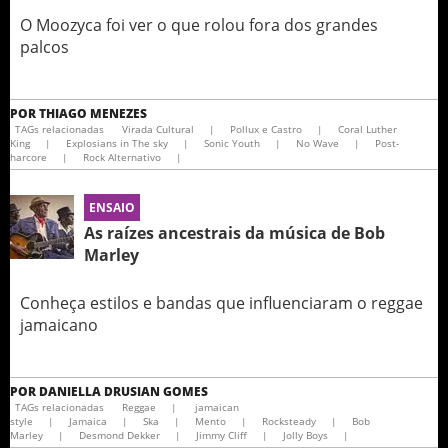
O Moozyca foi ver o que rolou fora dos grandes
palcos
POR
THIAGO MENEZES
TAGs relacionadas
Virada Cultural
|
Pollux e Castro
|
Coral Luther
King
|
Explosians in The sky
|
Sonic Youth
|
No Wave
|
Post-
harcore
|
Rock Alternativo
|
ENSAIO
As raízes ancestrais da música de Bob
Marley
Conheça estilos e bandas que influenciaram o reggae
jamaicano
POR
DANIELLA DRUSIAN GOMES
TAGs relacionadas
Reggae
|
jamaican
style
|
Jamaica
|
Ska
|
Mento
|
Rocksteady
|
Bob
Marley
|
Desmond Dekker
|
Jimmy Cliff
|
Jolly Boys
|