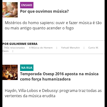
ENSAIO
Por que ouvimos música?
Mistérios do homo sapiens: ouvir e fazer música é tão
ou mais antigo quanto acender o fogo
POR
GUILHERME SIERRA
TAGs relacionadas
A Música do Homem
|
Yehudi Menuhin
|
Curtis W.
Davis
|
NA RUA
Temporada Osesp 2016 aposta na música
como força humanizadora
Haydn, Villa-Lobos e Debussy: programa traz todas as
vertentes da música erudita