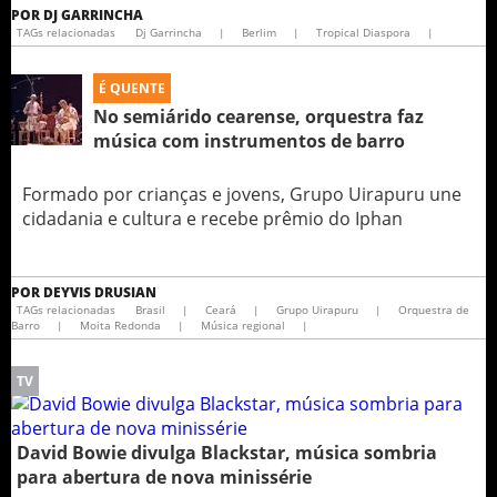
POR
DJ GARRINCHA
TAGs relacionadas
Dj Garrincha
|
Berlim
|
Tropical Diaspora
|
É QUENTE
No semiárido cearense, orquestra faz
música com instrumentos de barro
Formado por crianças e jovens, Grupo Uirapuru une
cidadania e cultura e recebe prêmio do Iphan
POR
DEYVIS DRUSIAN
TAGs relacionadas
Brasil
|
Ceará
|
Grupo Uirapuru
|
Orquestra de
Barro
|
Moita Redonda
|
Música regional
|
TV
David Bowie divulga Blackstar, música sombria
para abertura de nova minissérie