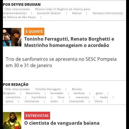
POR
DEYVIS DRUSIAN
TAGs relacionadas
Música Ltda: O Negócio da música para
empreendedores
|
Leonardo Salazar
|
Sebrae
|
Semana Internacional
de Música de São Paulo
|
É QUENTE
Toninho Ferragutti, Renato Borghetti e
Mestrinho homenageiam o acordeão
Trio de sanfoneiros se apresenta no SESC Pompeia
em 30 e 31 de janeiro
POR
REDAÇÃO
TAGs relacionadas
Toninho Ferragutti
|
Renato
Borghetti
|
Mestrinho
|
Acordeão
|
Sanfona
|
gaita
|
concertina
|
harmônica
|
frevo
|
maracatu
|
baião
|
polca
|
rancheiras
|
xotes
|
chamamés
|
Choro
|
ENTREVISTAS
O cientista da vanguarda baiana