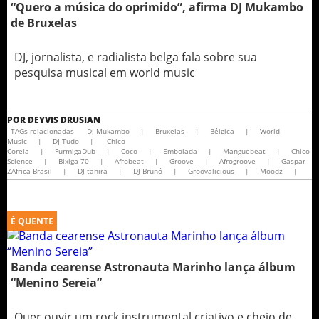
“Quero a música do oprimido”, afirma DJ Mukambo
de Bruxelas
DJ, jornalista, e radialista belga fala sobre sua
pesquisa musical em world music
POR
DEYVIS DRUSIAN
TAGs relacionadas
DJ Mukambo
|
Bruxelas
|
Bélgica
|
World
Music
|
DJ Tudo
|
Chico
Coreia
|
FurmigaDub
|
Coco
|
Embolada
|
Manguebeat
|
Chico
Science
|
Bixiga 70
|
Afrobeat
|
Groove
|
Afrogroove
|
Gaspar
ZAfrica Brasil
|
DJ tahira
|
DJ Brunó
|
Groovalicious
|
Moodz
|
É QUENTE
Banda cearense Astronauta Marinho lança álbum
“Menino Sereia”
Quer ouvir um rock instrumental criativo e cheio de