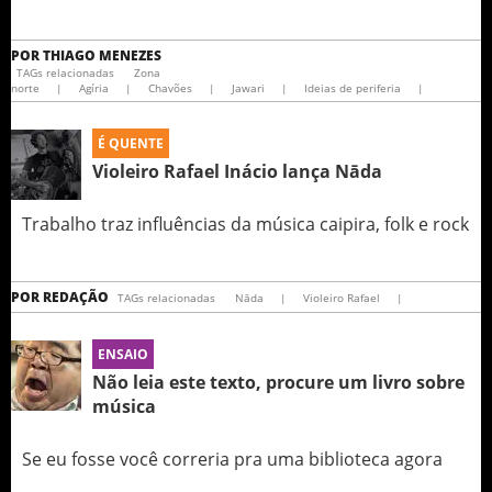
POR
THIAGO MENEZES
TAGs relacionadas
Zona
norte
|
Agíria
|
Chavões
|
Jawari
|
Ideias de periferia
|
É QUENTE
Violeiro Rafael Inácio lança Nāda
Trabalho traz influências da música caipira, folk e rock
POR
REDAÇÃO
TAGs relacionadas
Nāda
|
Violeiro Rafael
|
ENSAIO
Não leia este texto, procure um livro sobre
música
Se eu fosse você correria pra uma biblioteca agora