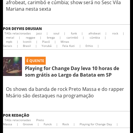
afrobeat, carimbó e cúmbia; show será no Sesc Vila
Mariana nesta sexta
POR
DEYVIS DRUSIAN
TAGs relacionadas
jazz
|
soul
|
funk
|
afrobeat
|
rock
|
metal
|
reggae
|
brega
|
carimbó
|
cúmbia
|
mpb
|
Iconili
|
Piacó
|
Minas
Gerais
|
Brasil
|
Yorubá
|
Fela Kuti
|
Ethio
|
É QUENTE
Playing for Change Day leva 10 horas de
som grátis ao Largo da Batata em SP
Os shows da banda de rock Preto Massa e do rapper
Msário são destaques na programação
POR
REDAÇÃO
TAGs relacionadas
Preto
Massa
|
Groove
|
Funck
|
Rock
|
Playing for Change Day
|