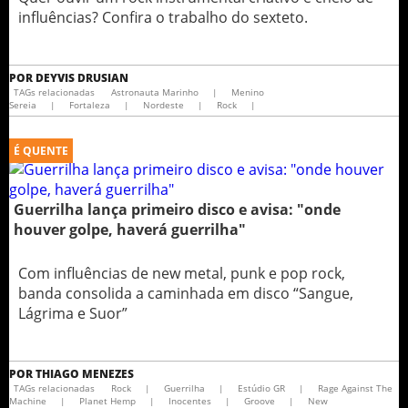
influências? Confira o trabalho do sexteto.
POR
DEYVIS DRUSIAN
TAGs relacionadas
Astronauta Marinho
|
Menino
Sereia
|
Fortaleza
|
Nordeste
|
Rock
|
É QUENTE
Guerrilha lança primeiro disco e avisa: "onde
houver golpe, haverá guerrilha"
Com influências de new metal, punk e pop rock,
banda consolida a caminhada em disco “Sangue,
Lágrima e Suor”
POR
THIAGO MENEZES
TAGs relacionadas
Rock
|
Guerrilha
|
Estúdio GR
|
Rage Against The
Machine
|
Planet Hemp
|
Inocentes
|
Groove
|
New