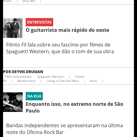
Roses
|
Billy Idol
|
ENTREVISTAS
O guitarrista mais rápido do oeste
Filinto Fil fala sobre seu fascínio por filmes de
Spaguetti Western, que dão o tom de sua obra
POR
DEYVIS DRUSIAN
TAGs relacionadas
Spaguetti Western
|
Filinto
Fil
|
Borderlinerz
|
Living in The Old West
|
Rock
|
NA RUA
Enquanto isso, no extremo norte de São
Paulo
Bandas independentes se apresentaram na última
noite do Oficina Rock Bar