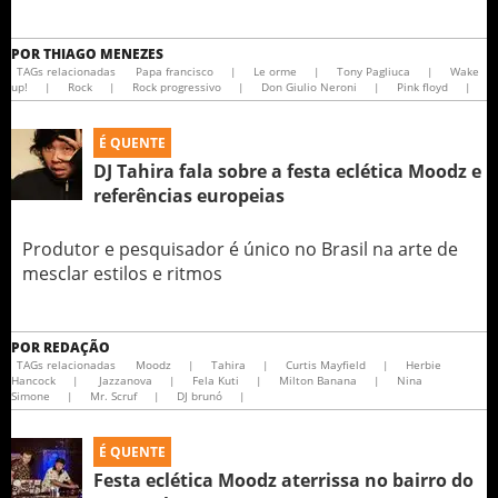
POR
THIAGO MENEZES
TAGs relacionadas
Papa francisco
|
Le orme
|
Tony Pagliuca
|
Wake
up!
|
Rock
|
Rock progressivo
|
Don Giulio Neroni
|
Pink floyd
|
É QUENTE
DJ Tahira fala sobre a festa eclética Moodz e
referências europeias
Produtor e pesquisador é único no Brasil na arte de
mesclar estilos e ritmos
POR
REDAÇÃO
TAGs relacionadas
Moodz
|
Tahira
|
Curtis Mayfield
|
Herbie
Hancock
|
Jazzanova
|
Fela Kuti
|
Milton Banana
|
Nina
Simone
|
Mr. Scruf
|
DJ brunó
|
É QUENTE
Festa eclética Moodz aterrissa no bairro do