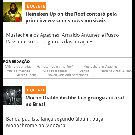
É QUENTE
Heineken Up on the Roof contará pela
primeira vez com shows musicais
Mustache e os Apaches, Arnaldo Antunes e Russo
Passapusso são algumas das atrações
POR
REDAÇÃO
TAGs relacionadas
Heineken Up on the Roof
|
Mustache e os Apaches
|
Arnaldo Antunes
|
Russo Passapusso
|
Donica
|
Mariana Aydar 31/jan
–
|
Marcos Zeeba
|
Naked Girls and Aeroplanes
|
É QUENTE
Mocho Diablo desfibrila o grunge autoral
no Brasil
Banda paulista lança segundo álbum; ouça
Monochrome no Moozyca