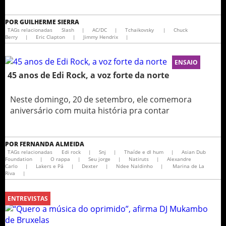
POR
GUILHERME SIERRA
TAGs relacionadas
Slash
|
AC/DC
|
Tchaikovsky
|
Chuck
Berry
|
Eric Clapton
|
Jimmy Hendrix
|
ENSAIO
45 anos de Edi Rock, a voz forte da norte
Neste domingo, 20 de setembro, ele comemora
aniversário com muita história pra contar
POR
FERNANDA ALMEIDA
TAGs relacionadas
Edi rock
|
Snj
|
Thaíde e dl hum
|
Asian Dub
Foundation
|
O rappa
|
Seu jorge
|
Natiruts
|
Alexandre
Carlo
|
Lakers e Pá
|
Dexter
|
Ndee Naldinho
|
Marina de La
Riva
|
ENTREVISTAS