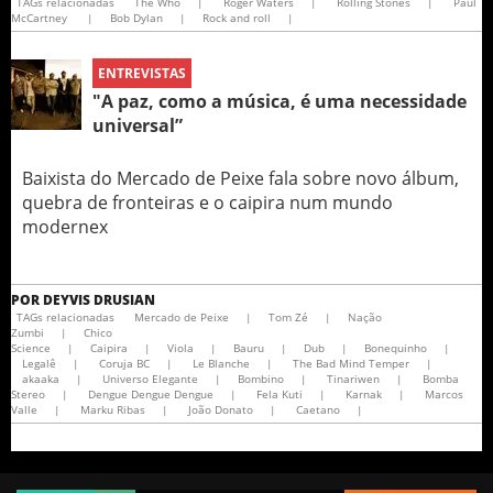
TAGs relacionadas
The Who
|
Roger Waters
|
Rolling Stones
|
Paul
McCartney
|
Bob Dylan
|
Rock and roll
|
ENTREVISTAS
"A paz, como a música, é uma necessidade
universal”
Baixista do Mercado de Peixe fala sobre novo álbum,
quebra de fronteiras e o caipira num mundo
modernex
POR
DEYVIS DRUSIAN
TAGs relacionadas
Mercado de Peixe
|
Tom Zé
|
Nação
Zumbi
|
Chico
Science
|
Caipira
|
Viola
|
Bauru
|
Dub
|
Bonequinho
|
Legalê
|
Coruja BC
|
Le Blanche
|
The Bad Mind Temper
|
akaaka
|
Universo Elegante
|
Bombino
|
Tinariwen
|
Bomba
Stereo
|
Dengue Dengue Dengue
|
Fela Kuti
|
Karnak
|
Marcos
Valle
|
Marku Ribas
|
João Donato
|
Caetano
|