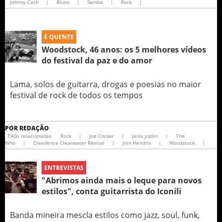
Johnny Cash
|
Blues
|
Samba
|
Rock
|
É QUENTE
Woodstock, 46 anos: os 5 melhores vídeos
do festival da paz e do amor
Lama, solos de guitarra, drogas e poesias no maior
festival de rock de todos os tempos
POR
REDAÇÃO
TAGs relacionadas
Rock
|
Joe Cocker
|
Janis joplin
|
The
Who
|
Creedence Clearwater Revival
|
Jimi Hendrix
|
Woodstock
|
ENTREVISTAS
"Abrimos ainda mais o leque para novos
estilos", conta guitarrista do Iconili
Banda mineira mescla estilos como jazz, soul, funk,