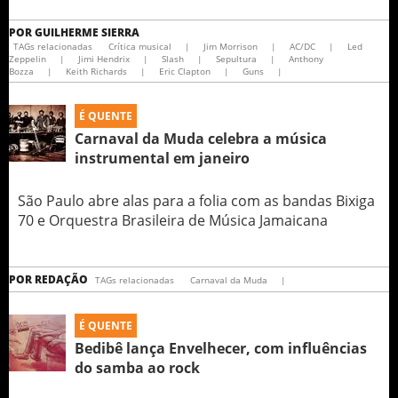
POR
GUILHERME SIERRA
TAGs relacionadas
Crítica musical
|
Jim Morrison
|
AC/DC
|
Led
Zeppelin
|
Jimi Hendrix
|
Slash
|
Sepultura
|
Anthony
Bozza
|
Keith Richards
|
Eric Clapton
|
Guns
|
É QUENTE
Carnaval da Muda celebra a música
instrumental em janeiro
São Paulo abre alas para a folia com as bandas Bixiga
70 e Orquestra Brasileira de Música Jamaicana
POR
REDAÇÃO
TAGs relacionadas
Carnaval da Muda
|
É QUENTE
Bedibê lança Envelhecer, com influências
do samba ao rock