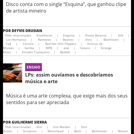
Disco conta com o single “Esquina”, que ganhou clipe
de artista mineiro
POR
DEYVIS DRUSIAN
TAGs relacionadas
Envelhecer
|
Esquina
|
Novos Baianos
|
folk
|
Los Hermanos
|
Ramones
|
Beatles
|
Otto
|
Beethoven
|
Caê
|
Cartola
|
Red Hot Chili Peppers
|
Vinícius de
Moraes
|
Samba
|
MPB
|
pop
|
Cavaco
|
Strange
Music
|
Estúdio Trampolim
|
Bedibê
|
ENSAIO
LPs: assim ouvíamos e descobríamos
música e arte
Música é uma arte complexa, que exige mais dos seus
sentidos para ser apreciada
POR
GUILHERME SIERRA
TAGs relacionadas
Kiss
|
Iron Maiden
|
Dire
Straits
|
Scorpions
|
Motorhead
|
Bach
|
Beethoven
|
Mozart