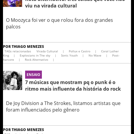
viu na virada cultural
O Moozyca foi ver o que rolou fora dos grandes
palcos
POR
THIAGO MENEZES
TAGs relacionadas
Virada Cultural
|
Pollux e Castro
|
Coral Luther
King
|
Explosians in The sky
|
Sonic Youth
|
No Wave
|
Post-
harcore
|
Rock Alternativo
|
ENSAIO
7 músicas que mostram pq o punk é o
ritmo mais influente da história do rock
De Joy Division a The Strokes, listamos artistas que
foram influenciados pelo gênero
POR
THIAGO MENEZES