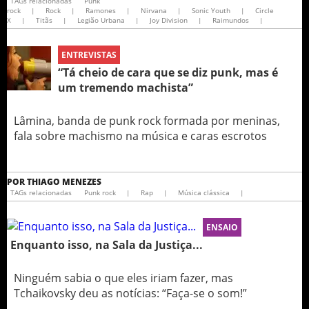
TAGs relacionadas
Punk
rock
|
Rock
|
Ramones
|
Nirvana
|
Sonic Youth
|
Circle
X
|
Titãs
|
Legião Urbana
|
Joy Division
|
Raimundos
|
ENTREVISTAS
“Tá cheio de cara que se diz punk, mas é
um tremendo machista”
Lâmina, banda de punk rock formada por meninas,
fala sobre machismo na música e caras escrotos
POR
THIAGO MENEZES
TAGs relacionadas
Punk rock
|
Rap
|
Música clássica
|
ENSAIO
Enquanto isso, na Sala da Justiça...
Ninguém sabia o que eles iriam fazer, mas
Tchaikovsky deu as notícias: “Faça-se o som!”