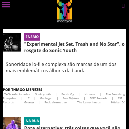
ENSAIO
"Experimental Jet Set, Trash and No Star", o
resgate do Sonic Youth
Sonoridade lo-fi e complexa são marcas de um dos
mais emblemáticos álbuns da banda
POR
THIAGO MENEZES
TAGs relacionadas
Sonic youth
|
Butch Vig
|
Nirvana
|
The Smashing
Pumpkins
|
L7
|
Garbage
|
Foo Fighters
|
DGC Records
|
SST
Records
|
Grunge
|
Rock alternativo
|
The Lemonheads
|
Hüsker Dü
|
NA RUA
Rota alternativa: três coisas que você não