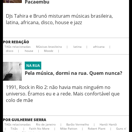
Pacaembu
DJs Tahira e Brunó misturam músicas brasileira,
latina, africana, disco, house e jazz
POR
REDAÇÃO
TAGs relacionadas
Músicas brasileira
|
latina
|
africana
|
disco
|
house
|
Moodz
|
NA RUA
Pela música, dormi na rua. Quem nunca?
1991, Rock in Rio 2: não havia mais ninguém no
universo. Éramos eu e a rede. Mais confortável que
colo de mãe
POR
GUILHERME SIERRA
TAGs relacionadas
Rio de janeiro
|
Barão Vermelho
|
Hanói Hanói
|
Titãs
|
Faith No More
|
Mike Patton
|
Robert Plant
|
Guns n’