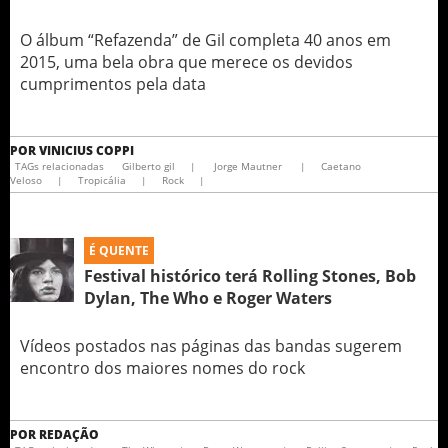
O álbum “Refazenda” de Gil completa 40 anos em
2015, uma bela obra que merece os devidos
cumprimentos pela data
POR
VINICIUS COPPI
TAGs relacionadas
Gilberto gil
|
Jorge Mautner
|
Caetano
Veloso
|
Tropicália
|
Rock
|
É QUENTE
Festival histórico terá Rolling Stones, Bob
Dylan, The Who e Roger Waters
Vídeos postados nas páginas das bandas sugerem
encontro dos maiores nomes do rock
POR
REDAÇÃO