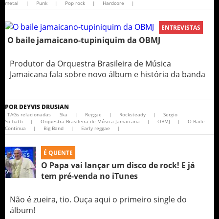
metal
|
Punk
|
Pop rock
|
Hardcore
|
ENTREVISTAS
O baile jamaicano-tupiniquim da OBMJ
Produtor da Orquestra Brasileira de Música
Jamaicana fala sobre novo álbum e história da banda
POR
DEYVIS DRUSIAN
TAGs relacionadas
Ska
|
Reggae
|
Rocksteady
|
Sergio
Soffiatti
|
Orquestra Brasileira de Música Jamaicana
|
OBMJ
|
O Baile
Continua
|
Big Band
|
Early reggae
|
É QUENTE
O Papa vai lançar um disco de rock! E já
tem pré-venda no iTunes
Não é zueira, tio. Ouça aqui o primeiro single do
álbum!