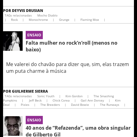
POR
DEYVIS DRUSIAN
TAGs relacionadas
Mocho Diablo
|
Rock
|
Monochrome
|
Grunge
|
Flaming Moe
|
ENSAIO
Falta mulher no rock’n’roll (menos no
baixo)
Me valerei do chavão para dizer que, sim, elas trazem
um puta charme à música
POR
GUILHERME SIERRA
TAGs relacionadas
Sonic Youth
|
Kim Gordon
|
The Smashing
Pumpkins
|
Jeff Beck
|
Chick Corea
|
Gail Ann Dorsey
|
Kim
Deal
|
Pixies
|
The Breeders
|
David Bowie
|
The Runways
|
ENSAIO
40 anos de “Refazenda”, uma obra singular
de Gilberto Gil