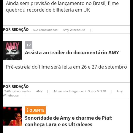
Ainda sem previsão de lançamento no Brasil, filme
quebrou recorde de bilheteria em UK
POR
REDAÇÃO
TAGs relacionadas
Amy Winehouse
|
TV
Assista ao trailer do documentário AMY
Pré-estreia do filme será feita em 26 e 27 de setembro
POR
REDAÇÃO
TAGs relacionadas
AMY
|
Museu da Imagem e do Som - MIS SP
|
Amy
Winehouse
|
É QUENTE
Sonoridade de Amy e charme de Piaf:
conheça Lara e os Ultraleves