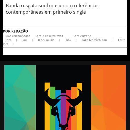
Banda resgata soul music com referências
contemporâneas em primeiro single
POR
REDAÇÃO
TAGs relacionadas
Lara e os ultraleves
|
Lara Aufranc
|
jazz
|
Soul
|
Black music
|
Funk
|
Take Me With You
|
Edith
Piaf
|