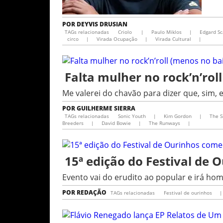
POR
DEYVIS DRUSIAN
TAGs relacionadas
Criolo
|
Paulo Miklos
|
Edgard S
circo
|
Virada Ocupação
|
Virada Cultural
|
Falta mulher no rock’n’rol
Me valerei do chavão para dizer que, sim,
POR
GUILHERME SIERRA
TAGs relacionadas
Sonic Youth
|
Kim Gordon
|
The 
Breeders
|
David Bowie
|
The Runways
|
15ª edição do Festival de
Evento vai do erudito ao popular e irá h
POR
REDAÇÃO
TAGs relacionadas
Festival de ourinhos
|