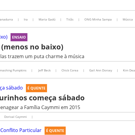
canadurra
|
Ira
|
Maria Gadú
|
Titãs
|
ONG Minha Sampa
|
Música
ENSAIO
l (menos no baixo)
 elas trazem um puta charme à música
Smashing Pumpkins
|
Jeff Beck
|
Chick Corea
|
Gail Ann Dorsey
|
Kim Dea
É QUENTE
 Ourinhos começa sábado
omenagear a Família Caymmi em 2015
Dorival Caymmi
|
É QUENTE