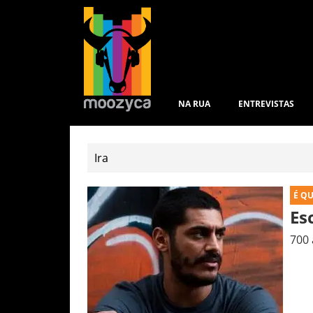
NA RUA
ENTREVISTAS
É Q
Es
700 