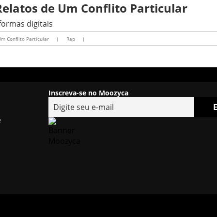
elatos de Um Conflito Particular
formas digitais
m Conflito Particular
|
Rap
|
Inscreva-se no Moozyca
e