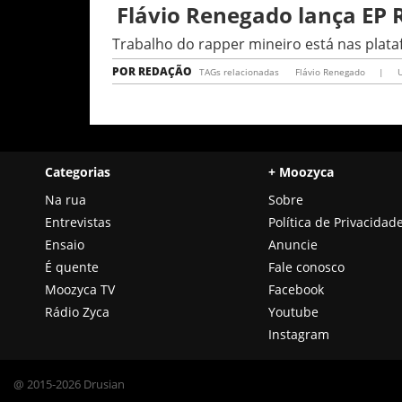
Flávio Renegado lança EP R
Trabalho do rapper mineiro está nas plata
POR
REDAÇÃO
TAGs relacionadas
Flávio Renegado
|
U
Categorias
+ Moozyca
Na rua
Sobre
Entrevistas
Política de Privacidad
Ensaio
Anuncie
É quente
Fale conosco
Moozyca TV
Facebook
Rádio Zyca
Youtube
Instagram
@ 2015-2026 Drusian