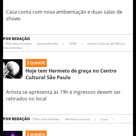
Casa conta com nova ambientação e duas salas de
shows
POR
REDAÇÃO
TAGs relacionadas
JazznosFundos
|
CCMI
|
Centro Cultural da Música
Instrumental
|
É QUENTE
Hoje tem Hermeto de graça no Centro
Cultural São Paulo
Artista se apresenta às 19h e ingressos devem ser
retirados no local
POR
REDAÇÃO
TAGs relacionadas
Hermeto pascoal
|
Ccsp
|
É QUENTE