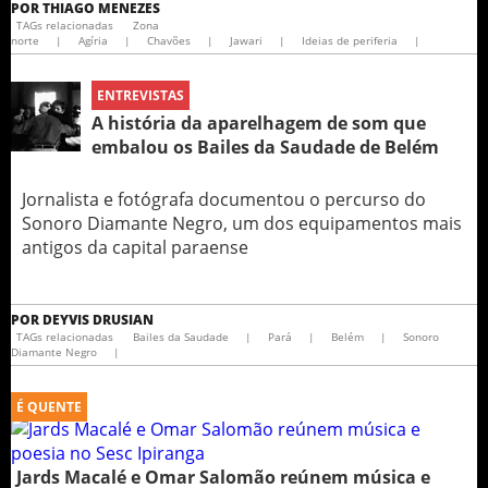
POR
THIAGO MENEZES
TAGs relacionadas
Zona
norte
|
Agíria
|
Chavões
|
Jawari
|
Ideias de periferia
|
ENTREVISTAS
A história da aparelhagem de som que
embalou os Bailes da Saudade de Belém
Jornalista e fotógrafa documentou o percurso do
Sonoro Diamante Negro, um dos equipamentos mais
antigos da capital paraense
POR
DEYVIS DRUSIAN
TAGs relacionadas
Bailes da Saudade
|
Pará
|
Belém
|
Sonoro
Diamante Negro
|
É QUENTE
Jards Macalé e Omar Salomão reúnem música e