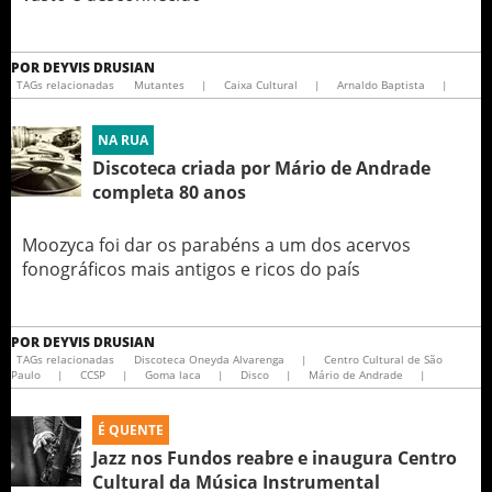
POR
DEYVIS DRUSIAN
TAGs relacionadas
Mutantes
|
Caixa Cultural
|
Arnaldo Baptista
|
NA RUA
Discoteca criada por Mário de Andrade
completa 80 anos
Moozyca foi dar os parabéns a um dos acervos
fonográficos mais antigos e ricos do país
POR
DEYVIS DRUSIAN
TAGs relacionadas
Discoteca Oneyda Alvarenga
|
Centro Cultural de São
Paulo
|
CCSP
|
Goma laca
|
Disco
|
Mário de Andrade
|
É QUENTE
Jazz nos Fundos reabre e inaugura Centro
Cultural da Música Instrumental