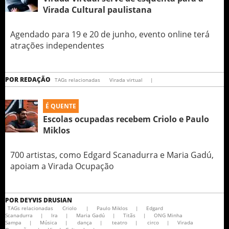
Virada Cultural paulistana
Agendado para 19 e 20 de junho, evento online terá
atrações independentes
POR
REDAÇÃO
TAGs relacionadas
Virada virtual
|
É QUENTE
Escolas ocupadas recebem Criolo e Paulo
Miklos
700 artistas, como Edgard Scanadurra e Maria Gadú,
apoiam a Virada Ocupação
POR
DEYVIS DRUSIAN
TAGs relacionadas
Criolo
|
Paulo Miklos
|
Edgard
Scanadurra
|
Ira
|
Maria Gadú
|
Titãs
|
ONG Minha
Sampa
|
Música
|
dança
|
teatro
|
circo
|
Virada