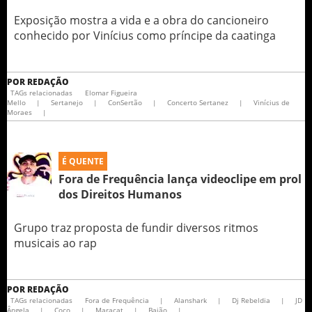
Exposição mostra a vida e a obra do cancioneiro
conhecido por Vinícius como príncipe da caatinga
POR
REDAÇÃO
TAGs relacionadas
Elomar Figueira
Mello
|
Sertanejo
|
ConSertão
|
Concerto Sertanez
|
Vinícius de
Moraes
|
É QUENTE
Fora de Frequência lança videoclipe em prol
Grupo traz proposta de fundir diversos ritmos
musicais ao rap
POR
REDAÇÃO
TAGs relacionadas
Fora de Frequência
|
Alanshark
|
Dj Rebeldia
|
JD
Ângela
|
Coco
|
Maracat
|
Baião
|