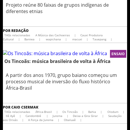
Projeto reúne 80 faixas de grupos indígenas de
diferentes etnias
POR
REDAÇÃO
TAGs relacionadas
A Música das Cachoeiras
|
Cauxi Produtora
Cultural
|
Baniwa
|
wapichana
|
macuxi
|
Tauepang
|
ENSAIO
Os Tincoãs: música brasileira de volta à África
A partir dos anos 1970, grupo baiano começou um
processo musical de inversão do fluxo histórico
África-Brasil
POR
CAIO CSERMAK
TAGs relacionadas
África-Brasil
|
Os Tincoãs
|
Bahia
|
Olodum
|
Ilê Ayê
|
Candomblé
|
Jurema
|
Deixa a Gira Girar
|
Saudação
aos Orixás
|
A Força da Jurema
|
Obaluaê
|