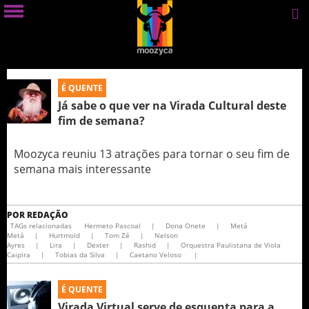
É QUENTE
Já sabe o que ver na Virada Cultural deste
fim de semana?
Moozyca reuniu 13 atrações para tornar o seu fim de
semana mais interessante
POR
REDAÇÃO
TAGs relacionadas
Hermeto Pascoal
|
Dona Onete
|
Metá
Metá
|
Hurtmold
|
Tom Zé
|
Nelson
Ayres
|
Lira
|
Dexter
|
Rashid
|
Orquestra Paulistana de Viola
Caipira
|
Tobias da Silva
|
Caetano Veloso
|
É QUENTE
Virada Virtual serve de esquenta para a