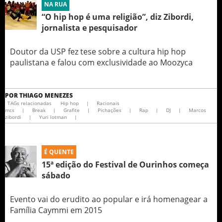
NA RUA
“O hip hop é uma religião”, diz Zibordi,
jornalista e pesquisador
Doutor da USP fez tese sobre a cultura hip hop
paulistana e falou com exclusividade ao Moozyca
POR
THIAGO MENEZES
TAGs relacionadas
Hip hop
|
Racionais
mcs
|
Break
|
Grafite
|
Pichações
|
Rap
|
DJ
|
Marcos
zibordi
|
Yuri lotman
|
É QUENTE
15ª edição do Festival de Ourinhos começa
sábado
Evento vai do erudito ao popular e irá homenagear a
Família Caymmi em 2015