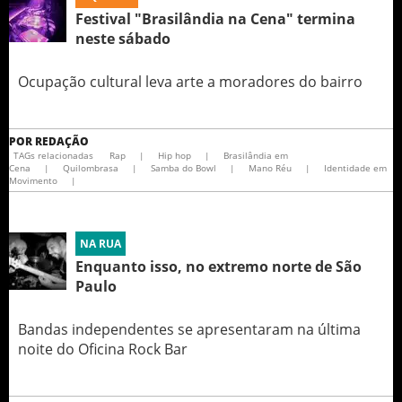
Festival "Brasilândia na Cena" termina
neste sábado
Ocupação cultural leva arte a moradores do bairro
POR
REDAÇÃO
TAGs relacionadas
Rap
|
Hip hop
|
Brasilândia em
Cena
|
Quilombrasa
|
Samba do Bowl
|
Mano Réu
|
Identidade em
Movimento
|
NA RUA
Enquanto isso, no extremo norte de São
Paulo
Bandas independentes se apresentaram na última
noite do Oficina Rock Bar