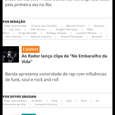
pela primeira vez no Rio
POR
REDAÇÃO
TAGs relacionadas
A Carne das Canções
|
Marcelo Pretto
|
Swami Jr.
|
Luiz Tatit
|
Kiko Dinucci
|
Douglas Germano
|
Fábio
Barro
|
Arrigo Barnabé
|
Rodrigo Campos
|
Leandro Medina
|
Chico Saraiva
|
Antonio Loureiro
|
Omara Portuondo
|
Borandá
|
É QUENTE
Ao Redor lança clipe de “No Embaralho da
Vida”
Banda apresenta sonoridade de rap com influências
de funk, soul e rock and roll
POR
DEYVIS DRUSIAN
TAGs relacionadas
Ao Redor
|
Funk
|
Soul
|
Rock
|
No
Embaralho da Vida
|
Armazém Cultural
|