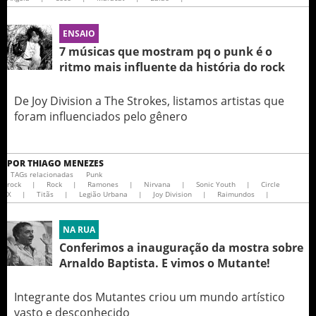
ENSAIO
7 músicas que mostram pq o punk é o
ritmo mais influente da história do rock
De Joy Division a The Strokes, listamos artistas que
foram influenciados pelo gênero
POR
THIAGO MENEZES
TAGs relacionadas
Punk
rock
|
Rock
|
Ramones
|
Nirvana
|
Sonic Youth
|
Circle
X
|
Titãs
|
Legião Urbana
|
Joy Division
|
Raimundos
|
NA RUA
Conferimos a inauguração da mostra sobre
Arnaldo Baptista. E vimos o Mutante!
Integrante dos Mutantes criou um mundo artístico
vasto e desconhecido