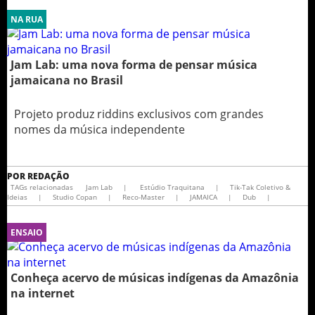
NA RUA
Jam Lab: uma nova forma de pensar música
jamaicana no Brasil
Projeto produz riddins exclusivos com grandes
nomes da música independente
POR
REDAÇÃO
TAGs relacionadas
Jam Lab
|
Estúdio Traquitana
|
Tik-Tak Coletivo &
Ideias
|
Studio Copan
|
Reco-Master
|
JAMAICA
|
Dub
|
ENSAIO
Conheça acervo de músicas indígenas da Amazônia
na internet