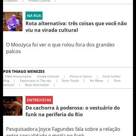
Ocupação
|
Virada Cultural
|
NA RUA
Rota alternativa: três coisas que você não
viu na virada cultural
O Moozyca foi ver o que rolou fora dos grandes
palcos
POR
THIAGO MENEZES
TAGs relacionadas
Virada Cultural
|
Pollux e Castro
|
Coral Luther
King
|
Explosians in The sky
|
Sonic Youth
|
No Wave
|
Post-
harcore
|
Rock Alternativo
|
ENTREVISTAS
De cachorra à poderosa: o vestuário do
funk na periferia do Rio
Pesquisadora Joyce Fagundes fala sobre a relação
entre sexualidade e moda no funk