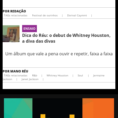
POR
REDAÇÃO
TAGs relacionadas
Festival de ourinhos
|
Dorival Caymmi
|
ENSAIO
Dica do Réu: o debut de Whitney Houston,
a diva das divas
Um álbum que vale a pena ouvir e repetir, faixa a faixa
POR
MANO RÉU
TAGs relacionadas
R&b
|
Whitney Houston
|
Soul
|
Jermaine
Jackson
|
Janet Jackson
|