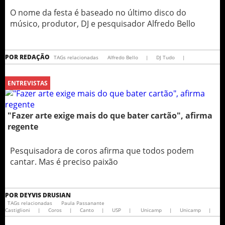
O nome da festa é baseado no último disco do
músico, produtor, DJ e pesquisador Alfredo Bello
POR
REDAÇÃO
TAGs relacionadas
Alfredo Bello
|
DJ Tudo
|
ENTREVISTAS
"Fazer arte exige mais do que bater cartão", afirma
regente
Pesquisadora de coros afirma que todos podem
cantar. Mas é preciso paixão
POR
DEYVIS DRUSIAN
TAGs relacionadas
Paula Passanante
Castiglioni
|
Coros
|
Canto
|
USP
|
Unicamp
|
Unicamp
|