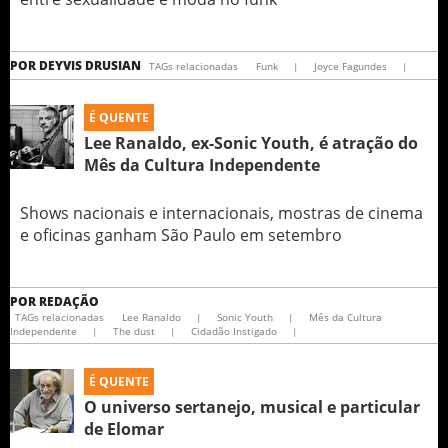
POR
DEYVIS DRUSIAN
TAGs relacionadas
Funk
|
Joyce Fagundes
|
É QUENTE
Lee Ranaldo, ex-Sonic Youth, é atração do
Mês da Cultura Independente
Shows nacionais e internacionais, mostras de cinema
e oficinas ganham São Paulo em setembro
POR
REDAÇÃO
TAGs relacionadas
Lee Ranaldo
|
Sonic Youth
|
Mês da Cultura
Independente
|
The dust
|
Cidadão Instigado
|
É QUENTE
O universo sertanejo, musical e particular
de Elomar