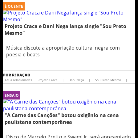
É QUENTE
Projeto Craca e Dani Nega lança single "Sou Preto
Mesmo"
Música discute a apropriação cultural negra com
poesia e beats
POR
REDAÇÃO
TAGs relacionadas
Projeto Craca
|
Dani Nega
|
Sou Preto Mesmo
|
ENSAIO
"A Carne das Canções" botou oxigênio na cena
paulistana contemporânea
Disco de Marcelo Pretto e Swami Jr. será apresentado