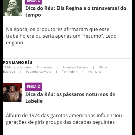
ENSAIO
Dica do Réu: Elis Regina e o transversal do
tempo
Na época, os produtores afirmaram que esse
trabalho era ou seria apenas um "resumo". Ledo
engano.
POR
MANO RÉU
TAGs relacionadas
Elis regina
|
Adoniran Barbosa
|
Chico
Buarque
|
Paulinho da Viola
|
Tom Jobim
|
Ivan Lins
|
ENSAIO
Dica da Réu: os pássaros noturnos de
Labelle
Álbum de 1974 das garotas americanas influenciou
gerações de girls groups das décadas seguintes