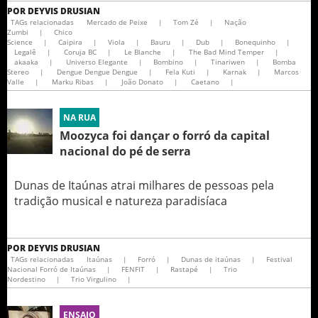
POR
DEYVIS DRUSIAN
TAGs relacionadas
Mercado de Peixe
|
Tom Zé
|
Nação
Zumbi
|
Chico
Science
|
Caipira
|
Viola
|
Bauru
|
Dub
|
Bonequinho
|
Legalê
|
Coruja BC
|
Le Blanche
|
The Bad Mind Temper
|
akaaka
|
Universo Elegante
|
Bombino
|
Tinariwen
|
Bomba
Stereo
|
Dengue Dengue Dengue
|
Fela Kuti
|
Karnak
|
Marcos
Valle
|
Marku Ribas
|
João Donato
|
Caetano
|
NA RUA
Moozyca foi dançar o forró da capital
nacional do pé de serra
Dunas de Itaúnas atrai milhares de pessoas pela
tradição musical e natureza paradisíaca
POR
DEYVIS DRUSIAN
TAGs relacionadas
Itaúnas
|
Forró
|
Dunas de itaúnas
|
Festival
Nacional Forró de Itaúnas
|
FENFIT
|
Rastapé
|
Trio
Nordestino
|
Trio Virgulino
|
ENSAIO