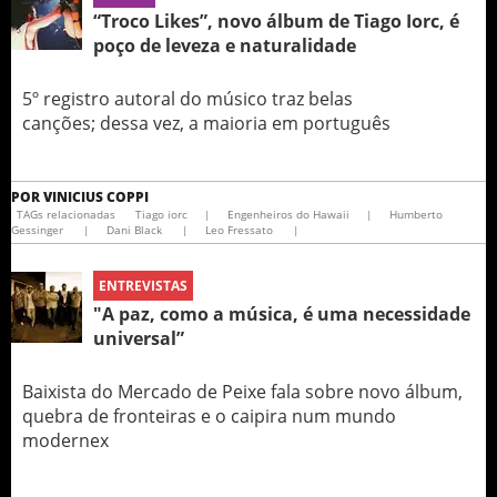
“Troco Likes”, novo álbum de Tiago Iorc, é
poço de leveza e naturalidade
5º registro autoral do músico traz belas
canções; dessa vez, a maioria em português
POR
VINICIUS COPPI
TAGs relacionadas
Tiago iorc
|
Engenheiros do Hawaii
|
Humberto
Gessinger
|
Dani Black
|
Leo Fressato
|
ENTREVISTAS
"A paz, como a música, é uma necessidade
universal”
Baixista do Mercado de Peixe fala sobre novo álbum,
quebra de fronteiras e o caipira num mundo
modernex