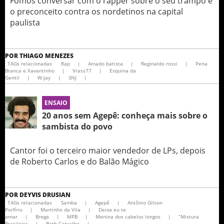
Fomos conversar com o rapper sobre o seu trampo e
o preconceito contra os nordetinos na capital
paulista
POR
THIAGO MENEZES
TAGs relacionadas
Rap
|
Amado batista
|
Reginaldo rossi
|
Pena
Branca e Xavantinho
|
Vrass77
|
Esquina da
Gentil
|
W.Jay
|
SNJ
|
ENSAIO
20 anos sem Agepê: conheça mais sobre o
sambista do povo
Cantor foi o terceiro maior vendedor de LPs, depois
de Roberto Carlos e do Balão Mágico
POR
DEYVIS DRUSIAN
TAGs relacionadas
Samba
|
Agepê
|
Antônio Gilson
Porfírio
|
Martinho da Vila
|
Deixa eu te
amar
|
Brega
|
MPB
|
Menina dos cabelos longos
|
“Mistura
Brasileira
|
Beth Carvalho
|