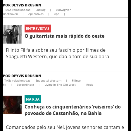
POR
DEYVIS DRUSIAN
TAGs relacionadas
Ludwig
|
Ludwig van
Beethoven
|
Aplicativos
|
App
|
ENTREVISTAS
O guitarrista mais rápido do oeste
Filinto Fil fala sobre seu fascínio por filmes de
Spaguetti Western, que dão o tom de sua obra
POR
DEYVIS DRUSIAN
TAGs relacionadas
Spaguetti Western
|
Filinto
Fil
|
Borderlinerz
|
Living in The Old West
|
Rock
|
NA RUA
Conheça os cinquentenários ‘reiseiros’ do
povoado de Castanhão, na Bahia
Comandados pelo seu Nel, jovens senhores cantam e