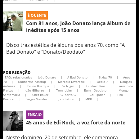
É QUENTE
Com 81 anos, João Donato lança álbum de
inéditas após 15 anos
Disco traz estética de álbuns dos anos 70, como "A
Bad Donato" e "Donato/Deodato"
POR
REDAÇÃO
TAGs relacionadas
João Donato
|
A Bad Donato
|
Bixiga 70
|
Anos
70
|
Guilherme Kastrup
|
Marcelo Dworecki
|
Décio 7
|
Douglas
Antunes
|
Bruno Buarque
|
Zé Nigro
|
Gustavo Ruiz
|
Laércio de
Freitas
|
João Gilberto
|
Tom Jobim
|
Eumir Deodato
|
Mongo
Santamaria
|
Chet Baker
|
Gilberto Gil
|
Cal Tjader
|
Tito
Puente
|
Sergio Mendes
|
Jazz latino
|
MPB
|
ENSAIO
45 anos de Edi Rock, a voz forte da norte
Neste domingo, 20 de setembro, ele comemora