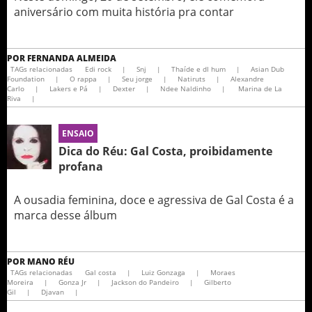
aniversário com muita história pra contar
POR
FERNANDA ALMEIDA
TAGs relacionadas
Edi rock
|
Snj
|
Thaíde e dl hum
|
Asian Dub
Foundation
|
O rappa
|
Seu jorge
|
Natiruts
|
Alexandre
Carlo
|
Lakers e Pá
|
Dexter
|
Ndee Naldinho
|
Marina de La
Riva
|
ENSAIO
Dica do Réu: Gal Costa, proibidamente
profana
A ousadia feminina, doce e agressiva de Gal Costa é a
marca desse álbum
POR
MANO RÉU
TAGs relacionadas
Gal costa
|
Luiz Gonzaga
|
Moraes
Moreira
|
Gonza Jr
|
Jackson do Pandeiro
|
Gilberto
Gil
|
Djavan
|