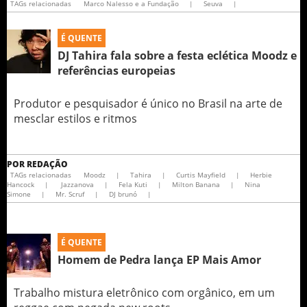
TAGs relacionadas
Marco Nalesso e a Fundação
|
Seuva
|
É QUENTE
DJ Tahira fala sobre a festa eclética Moodz e
referências europeias
Produtor e pesquisador é único no Brasil na arte de
mesclar estilos e ritmos
POR
REDAÇÃO
TAGs relacionadas
Moodz
|
Tahira
|
Curtis Mayfield
|
Herbie
Hancock
|
Jazzanova
|
Fela Kuti
|
Milton Banana
|
Nina
Simone
|
Mr. Scruf
|
DJ brunó
|
É QUENTE
Homem de Pedra lança EP Mais Amor
Trabalho mistura eletrônico com orgânico, em um