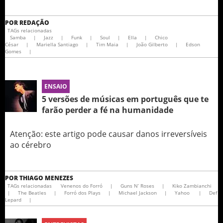
POR
REDAÇÃO
TAGs relacionadas
Samba
|
Jazz
|
Funk
|
Soul
|
Ella
|
Chico
César
|
Mariella Santiago
|
Tim Maia
|
João Gilberto
|
Edson
Gomes
|
ENSAIO
5 versões de músicas em português que te
farão perder a fé na humanidade
Atenção: este artigo pode causar danos irreversíveis
ao cérebro
POR
THIAGO MENEZES
TAGs relacionadas
Venenos do Forró
|
Guns N’ Roses
|
Kiko Zambianchi
|
The Beatles
|
Forró dos Plays
|
Michael Jackson
|
Yahoo
|
Def
Lepard
|