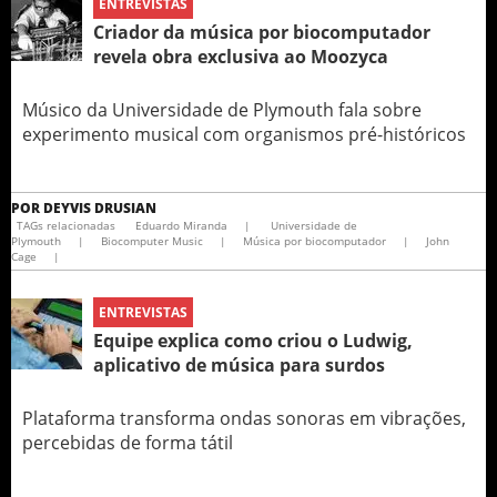
ENTREVISTAS
Criador da música por biocomputador
revela obra exclusiva ao Moozyca
Músico da Universidade de Plymouth fala sobre
experimento musical com organismos pré-históricos
POR
DEYVIS DRUSIAN
TAGs relacionadas
Eduardo Miranda
|
Universidade de
Plymouth
|
Biocomputer Music
|
Música por biocomputador
|
John
Cage
|
ENTREVISTAS
Equipe explica como criou o Ludwig‏,
aplicativo de música para surdos
Plataforma transforma ondas sonoras em vibrações,
percebidas de forma tátil