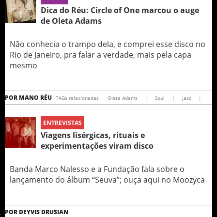
Dica do Réu: Circle of One marcou o auge
de Oleta Adams
Não conhecia o trampo dela, e comprei esse disco no
Rio de Janeiro, pra falar a verdade, mais pela capa
mesmo
POR
MANO RÉU
TAGs relacionadas
Oleta Adams
|
Soul
|
Jazz
|
ENTREVISTAS
Viagens lisérgicas, rituais e
experimentações viram disco
Banda Marco Nalesso e a Fundação fala sobre o
lançamento do álbum “Seuva”; ouça aqui no Moozyca
POR
DEYVIS DRUSIAN