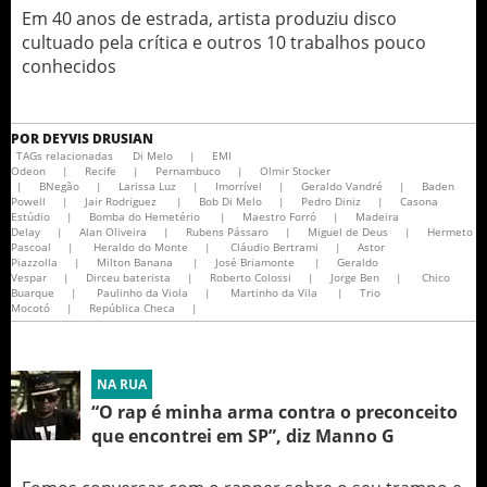
Em 40 anos de estrada, artista produziu disco
cultuado pela crítica e outros 10 trabalhos pouco
conhecidos
POR
DEYVIS DRUSIAN
TAGs relacionadas
Di Melo
|
EMI
Odeon
|
Recife
|
Pernambuco
|
Olmir Stocker
|
BNegão
|
Larissa Luz
|
Imorrível
|
Geraldo Vandré
|
Baden
Powell
|
Jair Rodriguez
|
Bob Di Melo
|
Pedro Diniz
|
Casona
Estúdio
|
Bomba do Hemetério
|
Maestro Forró
|
Madeira
Delay
|
Alan Oliveira
|
Rubens Pássaro
|
Miguel de Deus
|
Hermeto
Pascoal
|
Heraldo do Monte
|
Cláudio Bertrami
|
Astor
Piazzolla
|
Milton Banana
|
José Briamonte
|
Geraldo
Vespar
|
Dirceu baterista
|
Roberto Colossi
|
Jorge Ben
|
Chico
Buarque
|
Paulinho da Viola
|
Martinho da Vila
|
Trio
Mocotó
|
República Checa
|
NA RUA
“O rap é minha arma contra o preconceito
que encontrei em SP”, diz Manno G