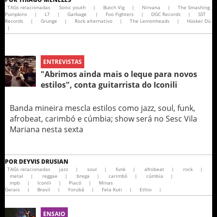
TAGs relacionadas
Sonic youth
|
Butch Vig
|
Nirvana
|
The Smashing
Pumpkins
|
L7
|
Garbage
|
Foo Fighters
|
DGC Records
|
SST
Records
|
Grunge
|
Rock alternativo
|
The Lemonheads
|
Hüsker Dü
|
ENTREVISTAS
"Abrimos ainda mais o leque para novos
estilos", conta guitarrista do Iconili
Banda mineira mescla estilos como jazz, soul, funk,
afrobeat, carimbó e cúmbia; show será no Sesc Vila
Mariana nesta sexta
POR
DEYVIS DRUSIAN
TAGs relacionadas
jazz
|
soul
|
funk
|
afrobeat
|
rock
|
metal
|
reggae
|
brega
|
carimbó
|
cúmbia
|
mpb
|
Iconili
|
Piacó
|
Minas
Gerais
|
Brasil
|
Yorubá
|
Fela Kuti
|
Ethio
|
ENSAIO