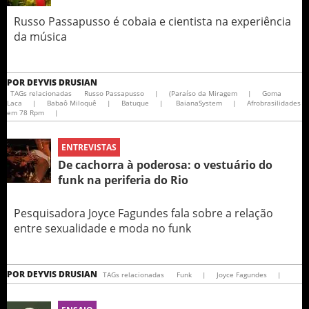
Russo Passapusso é cobaia e cientista na experiência
da música
POR
DEYVIS DRUSIAN
TAGs relacionadas
Russo Passapusso
|
(Paraíso da Miragem
|
Goma
Laca
|
Babaô Miloquê
|
Batuque
|
BaianaSystem
|
Afrobrasilidades
em 78 Rpm
|
ENTREVISTAS
De cachorra à poderosa: o vestuário do
funk na periferia do Rio
Pesquisadora Joyce Fagundes fala sobre a relação
entre sexualidade e moda no funk
POR
DEYVIS DRUSIAN
TAGs relacionadas
Funk
|
Joyce Fagundes
|