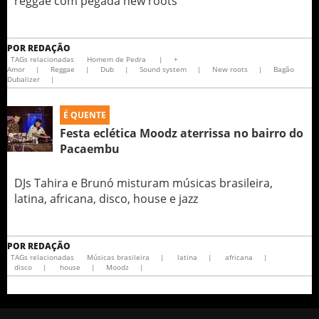
reggae com pegada new roots
POR
REDAÇÃO
TAGs relacionadas
Homem de Pedra
|
+
Amor
|
Reggae
|
Dub
|
Sound system
|
New roots
|
Bagão
Dubalizer
|
É QUENTE
Festa eclética Moodz aterrissa no bairro do
Pacaembu
DJs Tahira e Brunó misturam músicas brasileira,
latina, africana, disco, house e jazz
POR
REDAÇÃO
TAGs relacionadas
Músicas brasileira
|
latina
|
africana
|
disco
|
house
|
Moodz
|