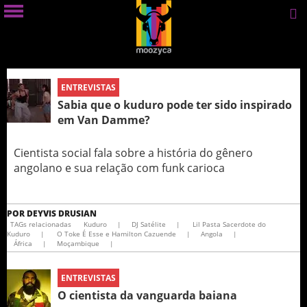
ENTREVISTAS
Sabia que o kuduro pode ter sido inspirado
em Van Damme?
Cientista social fala sobre a história do gênero
angolano e sua relação com funk carioca
POR
DEYVIS DRUSIAN
TAGs relacionadas
Kuduro
|
DJ Satélite
|
Lil Pasta Sacerdote do
Kuduro
|
O Toke É Esse e Hamilton Cazuende
|
Angola
|
África
|
Moçambique
|
ENTREVISTAS
O cientista da vanguarda baiana