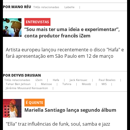
POR
MANO RÉU
TAGs relacionadas
Labelle
|
ENTREVISTAS
“Sou mais ter uma ideia e experimentar”,
conta produtor francês iZem
Artista europeu lançou recentemente o disco "Hafa" e
fará apresentação em São Paulo em 12 de março
POR
DEYVIS DRUSIAN
TAGs relacionadas
iZem
|
Hafa
|
Jack Kerouac
|
Paul Bowles
|
Tahar Ben Jelloun
|
Matisse
|
Tahira
|
Moodz
|
MIS
|
Jérémie Moussaid Kerouanton
|
É QUENTE
Mariella Santiago lança segundo álbum
"Ella" traz influências de funk, soul, samba e jazz