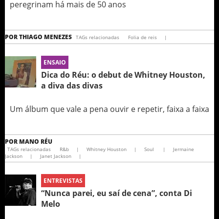
peregrinam há mais de 50 anos
POR
THIAGO MENEZES
TAGs relacionadas
Folia de reis
|
ENSAIO
Dica do Réu: o debut de Whitney Houston,
a diva das divas
Um álbum que vale a pena ouvir e repetir, faixa a faixa
POR
MANO RÉU
TAGs relacionadas
R&b
|
Whitney Houston
|
Soul
|
Jermaine
Jackson
|
Janet Jackson
|
ENTREVISTAS
“Nunca parei, eu saí de cena”, conta Di
Melo