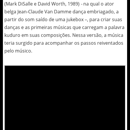
(Mark DiSalle e David Worth, 1989)
-
na qual o ator
belga Jean-Claude Van Damme dança embriagado, a
partir do som saído de uma jukebox –, para criar suas
danças e as primeiras músicas que carregam a palavra
kuduro em suas composições. Nessa versão, a música
teria surgido para acompanhar os passos reiventados
pelo músico.