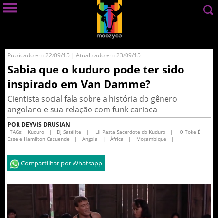
Publicado em 22/09/15 | Atualizado em 23/09/15
Sabia que o kuduro pode ter sido
inspirado em Van Damme?
Cientista social fala sobre a história do gênero
angolano e sua relação com funk carioca
POR DEYVIS DRUSIAN
TAGs:
Kuduro
|
DJ Satélite
|
Lil Pasta Sacerdote do Kuduro
|
O Toke É
Esse e Hamilton Cazuende
|
Angola
|
África
|
Moçambique
|
Compartilhar por Whatsapp