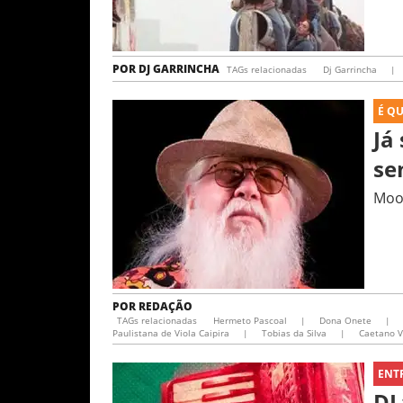
POR
DJ GARRINCHA
TAGs relacionadas
Dj Garrincha
|
É Q
Já
se
Mooz
POR
REDAÇÃO
TAGs relacionadas
Hermeto Pascoal
|
Dona Onete
|
Paulistana de Viola Caipira
|
Tobias da Silva
|
Caetano 
ENT
DJ