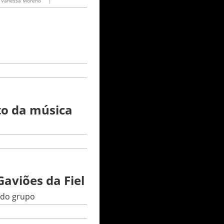
Vanessa Moreno
|
to da música
aviões da Fiel
 do grupo