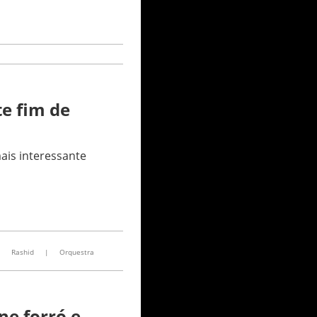
te fim de
ais interessante
|
Rashid
|
Orquestra
ne forró e