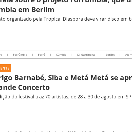
mbia em Berlim
to organizado pela Tropical Diaspora deve virar disco em 
ra
|
Forrúmbia
|
Forró
|
Cúmbia
|
DJ Garrincha
|
Berlim
|
Ale
UENTE
rigo Barnabé, Siba e Metá Metá se ap
ande Concerto
dição do festival traz 70 artistas, de 28 a 30 de agosto em SP