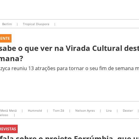
Berlim
|
Tropical Diaspora
|
UENTE
 sabe o que ver na Virada Cultural des
mana?
yca reuniu 13 atrações para tornar o seu fim de semana m
Metá Metá
|
Hurtmold
|
Tom Zé
|
Nelson Ayres
|
Lira
|
Dexter
Veloso
|
REVISTAS
 fala sobre o projeto Forrúmbia, que u