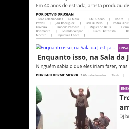
Em 40 anos de estrada, artista produziu di
POR
DEYVIS DRUSIAN
TAGs relacionadas
Di Melo
|
EMI Odeon
|
Recife
Powell
|
Jair Rodriguez
|
Bob Di Melo
|
Pedro Diniz
Oliveira
|
Rubens Pássaro
|
Miguel de Deus
|
Herm
Briamonte
|
Geraldo Vespar
|
Dirceu baterista
|
Ro
Mocotó
|
República Checa
|
ENSA
Enquanto isso, na Sala da J
Ninguém sabia o que eles iriam fazer, mas 
POR
GUILHERME SIERRA
TAGs relacionadas
Slash
|
ENS
Tr
am
DJ b