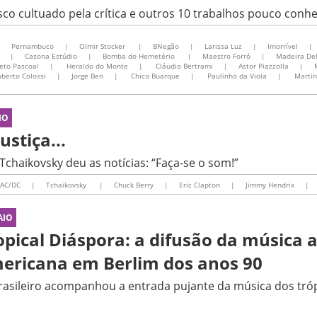
sco cultuado pela crítica e outros 10 trabalhos pouco conh
|
Pernambuco
|
Olmir Stocker
|
BNegão
|
Larissa Luz
|
Imorrível
|
|
Casona Estúdio
|
Bomba do Hemetério
|
Maestro Forró
|
Madeira De
eto Pascoal
|
Heraldo do Monte
|
Cláudio Bertrami
|
Astor Piazzolla
|
berto Colossi
|
Jorge Ben
|
Chico Buarque
|
Paulinho da Viola
|
Martin
IO
ustiça...
Tchaikovsky deu as notícias: “Faça-se o som!”
AC/DC
|
Tchaikovsky
|
Chuck Berry
|
Eric Clapton
|
Jimmy Hendrix
|
AIO
opical Diáspora: a difusão da música a
ericana em Berlim dos anos 90
rasileiro acompanhou a entrada pujante da música dos tróp