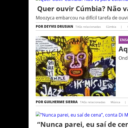
Quer ouvir Cúmbia? Não v
Moozyca embarcou na difícil tarefa de ouv
POR
DEYVIS DRUSIAN
TAGs relacionadas
Cúmbia
|
ENS
Aq
Onde
POR
GUILHERME SIERRA
TAGs relacionadas
Música
|
“Nunca parei, eu saí de ce