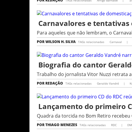
POR
REDAÇÃO
TAGs relacionadas
Arrigo Barnabé
|
Si
Carnavalores e tentativas 
Para aqueles que não lembram, o Carnaval 
POR
WILSON H. SILVA
TAGs relacionadas
Carnaval
|
Biografia do cantor Geral
Trabalho do jornalista Vitor Nuzzi retrata
POR
REDAÇÃO
TAGs relacionadas
Geraldo Vandré
|
K
Lançamento do primeiro C
Quadra da torcida no Bom Retiro recebeu
POR
THIAGO MENEZES
TAGs relacionadas
RDC
|
D