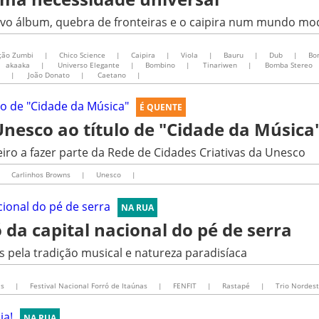
novo álbum, quebra de fronteiras e o caipira num mundo m
ção Zumbi
|
Chico Science
|
Caipira
|
Viola
|
Bauru
|
Dub
|
Bo
akaaka
|
Universo Elegante
|
Bombino
|
Tinariwen
|
Bomba Stereo
|
João Donato
|
Caetano
|
É QUENTE
Unesco ao título de "Cidade da Música
iro a fazer parte da Rede de Cidades Criativas da Unesco
|
Carlinhos Browns
|
Unesco
|
NA RUA
 da capital nacional do pé de serra
s pela tradição musical e natureza paradisíaca
as
|
Festival Nacional Forró de Itaúnas
|
FENFIT
|
Rastapé
|
Trio Nordest
NA RUA