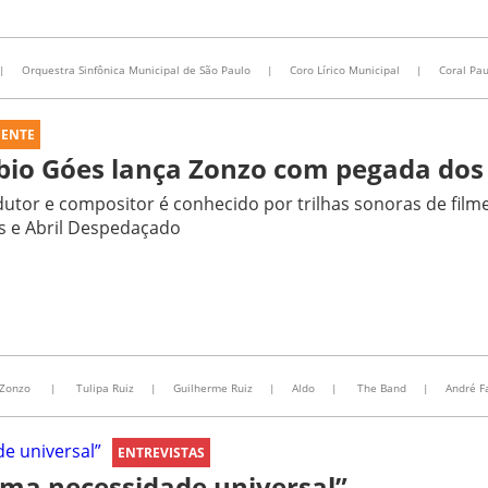
|
Orquestra Sinfônica Municipal de São Paulo
|
Coro Lírico Municipal
|
Coral Pau
UENTE
bio Góes lança Zonzo com pegada dos
utor e compositor é conhecido por trilhas sonoras de fil
s e Abril Despedaçado
Zonzo
|
Tulipa Ruiz
|
Guilherme Ruiz
|
Aldo
|
The Band
|
André F
ENTREVISTAS
uma necessidade universal”