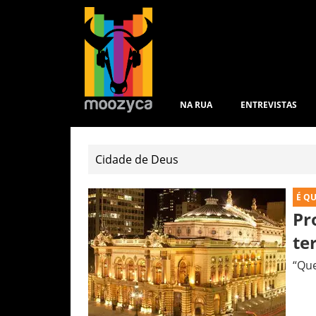
NA RUA
ENTREVISTAS
É Q
Pr
te
“Que