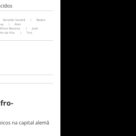
ecidos
Geraldo Vandré
|
Baden
lay
|
Alan
Milton Banana
|
José
ho da Vila
|
Trio
fro-
icos na capital alemã