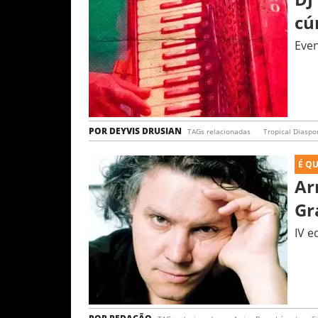
cú
Even
POR
DEYVIS DRUSIAN
TAGs relacionadas
Tropical Diaspo
É Q
Ar
Gr
IV e