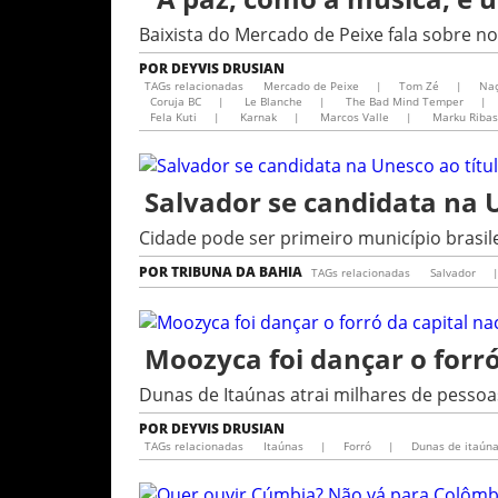
Baixista do Mercado de Peixe fala sobre 
POR
DEYVIS DRUSIAN
TAGs relacionadas
Mercado de Peixe
|
Tom Zé
|
Na
Coruja BC
|
Le Blanche
|
The Bad Mind Temper
|
Fela Kuti
|
Karnak
|
Marcos Valle
|
Marku Ribas
Salvador se candidata na 
Cidade pode ser primeiro município brasile
POR
TRIBUNA DA BAHIA
TAGs relacionadas
Salvador
Moozyca foi dançar o forró
Dunas de Itaúnas atrai milhares de pessoa
POR
DEYVIS DRUSIAN
TAGs relacionadas
Itaúnas
|
Forró
|
Dunas de itaún