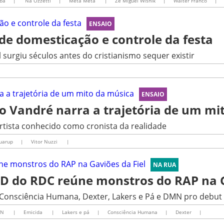
ba
|
Ná Ozzetti
|
Metá Metá
|
Zé Miguel Wisnik
|
Walter Franco
|
ENSAIO
de domesticação e controle da festa
surgiu séculos antes do cristianismo sequer existir
ENSAIO
do Vandré narra a trajetória de um mi
 artista conhecido como cronista da realidade
uarup
|
Vitor Nuzzi
|
NA RUA
D do RDC reúne monstros do RAP na G
 Consciência Humana, Dexter, Lakers e Pá e DMN pro debut
MN
|
Emicida
|
Lakers e pá
|
Consciência Humana
|
Dexter
|