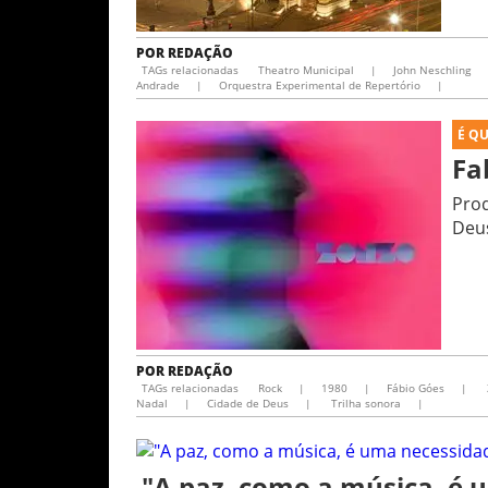
POR
REDAÇÃO
TAGs relacionadas
Theatro Municipal
|
John Neschling
Andrade
|
Orquestra Experimental de Repertório
|
É Q
Fa
Prod
Deu
POR
REDAÇÃO
TAGs relacionadas
Rock
|
1980
|
Fábio Góes
|
Nadal
|
Cidade de Deus
|
Trilha sonora
|
"A paz, como a música, é 