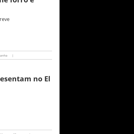
breve
manha
|
resentam no El