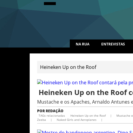
NA RUA
ENTREVISTAS
Heineken Up on the Roof c
Mustache e os Apaches, Arnaldo Antunes 
POR
REDAÇÃO
TAGs relacionadas
Heineken Up on the Roof
|
Mustache e
Zeeba
|
Naked Girls and Aeroplanes
|