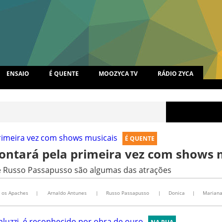
ENSAIO
É QUENTE
MOOZYCA TV
RÁDIO ZYCA
É QUENTE
ontará pela primeira vez com shows 
e Russo Passapusso são algumas das atrações
 os Apaches
|
Arnaldo Antunes
|
Russo Passapusso
|
Donica
|
Mariana