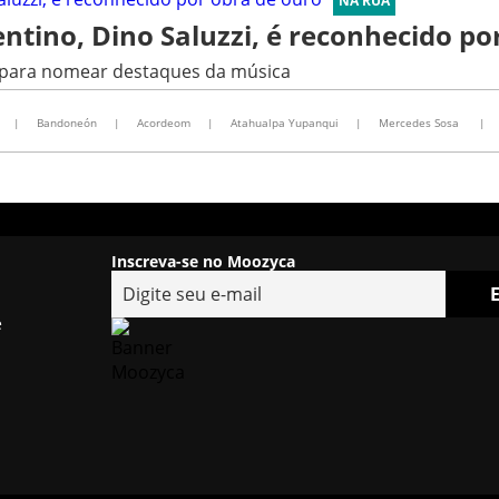
NA RUA
tino, Dino Saluzzi, é reconhecido po
 para nomear destaques da música
|
Bandoneón
|
Acordeom
|
Atahualpa Yupanqui
|
Mercedes Sosa
|
Inscreva-se no Moozyca
e