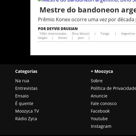
Mestre do bandoneon argen
Prêmio Konex ocorre uma vez por década
POR
DEYVIS DRUSIAN
TAGs relacionadas
Dino Saluzzi
|
Tango
|
Argentina
Salgán
|
Konex
|
Jazz
|
Categorias
+ Moozyca
Na rua
Sobre
Entrevistas
Política de Privacidad
Ensaio
Anuncie
É quente
Fale conosco
Moozyca TV
Facebook
Rádio Zyca
Youtube
Instagram