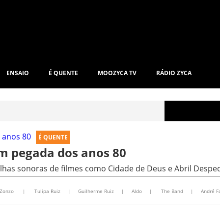
ENSAIO
É QUENTE
MOOZYCA TV
RÁDIO ZYCA
É QUENTE
om pegada dos anos 80
ilhas sonoras de filmes como Cidade de Deus e Abril Desp
Zonzo
|
Tulipa Ruiz
|
Guilherme Ruiz
|
Aldo
|
The Band
|
André F