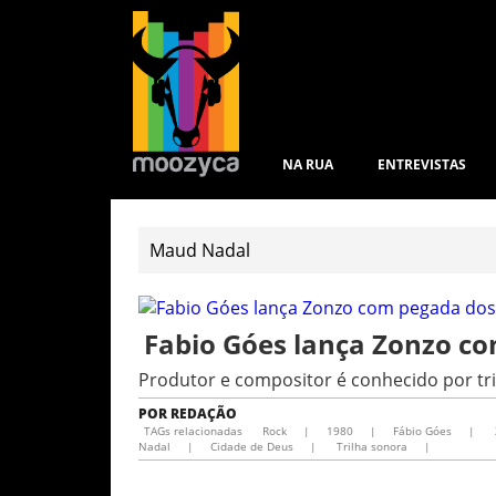
NA RUA
ENTREVISTAS
Fabio Góes lança Zonzo c
Produtor e compositor é conhecido por tr
POR
REDAÇÃO
TAGs relacionadas
Rock
|
1980
|
Fábio Góes
|
Nadal
|
Cidade de Deus
|
Trilha sonora
|