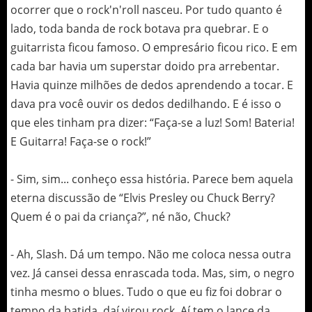
ocorrer que o rock'n'roll nasceu. Por tudo quanto é
lado, toda banda de rock botava pra quebrar. E o
guitarrista ficou famoso. O empresário ficou rico. E em
cada bar havia um superstar doido pra arrebentar.
Havia quinze milhões de dedos aprendendo a tocar. E
dava pra você ouvir os dedos dedilhando. E é isso o
que eles tinham pra dizer: “Faça-se a luz! Som! Bateria!
E Guitarra! Faça-se o rock!”
- Sim, sim... conheço essa história. Parece bem aquela
eterna discussão de “Elvis Presley ou Chuck Berry?
Quem é o pai da criança?”, né não, Chuck?
- Ah, Slash. Dá um tempo. Não me coloca nessa outra
vez. Já cansei dessa enrascada toda. Mas, sim, o negro
tinha mesmo o blues. Tudo o que eu fiz foi dobrar o
tempo da batida, daí virou rock. Aí tem o lance da