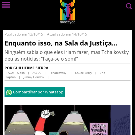
Publicado em 13/10/15 | Atualizado em 14/10/15
Enquanto isso, na Sala da Justiça...
Ninguém sabia o que eles iriam fazer, mas Tchaikovsky
deu as notícias: “Faça-se o som!”
POR GUILHERME SIERRA
TAGs:
Slash
|
AC/DC
|
Tchaikovsky
|
Chuck Berry
|
Eric
Clapton
|
Jimmy Hendrix
|
Compartilhar por Whatsapp