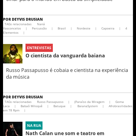
POR
DEYVIS DRUSIAN
TAGs relacionadas
Naná
Vasconcelos
|
Percussão
|
Brasil
|
Nordeste
|
Capoeira
|
4
Elementos
|
ENTREVISTAS
O cientista da vanguarda baiana
Russo Passapusso é cobaia e cientista na experiência
da música
POR
DEYVIS DRUSIAN
TAGs relacionadas
Russo Passapusso
|
(Paraíso da Miragem
|
Goma
Laca
|
Babaô Miloquê
|
Batuque
|
BaianaSystem
|
Afrobrasilidades
em 78 Rpm
|
NA RUA
Nath Calan une som e teatro em