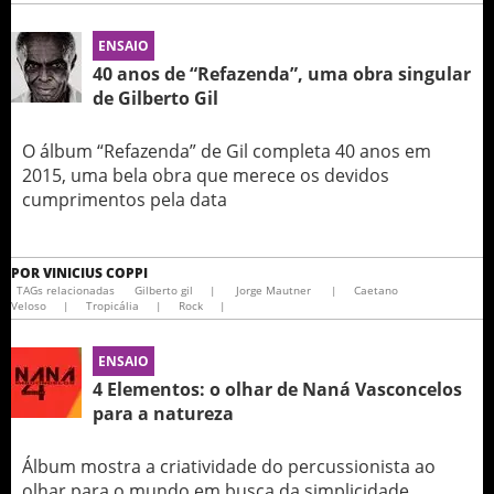
ENSAIO
40 anos de “Refazenda”, uma obra singular
de Gilberto Gil
O álbum “Refazenda” de Gil completa 40 anos em
2015, uma bela obra que merece os devidos
cumprimentos pela data
POR
VINICIUS COPPI
TAGs relacionadas
Gilberto gil
|
Jorge Mautner
|
Caetano
Veloso
|
Tropicália
|
Rock
|
ENSAIO
4 Elementos: o olhar de Naná Vasconcelos
para a natureza
Álbum mostra a criatividade do percussionista ao
olhar para o mundo em busca da simplicidade