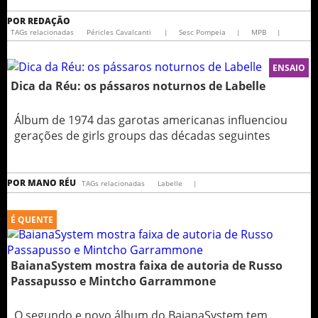
POR
REDAÇÃO
TAGs relacionadas
Péricles Cavalcanti
|
Sesc Pompeia
|
MPB
|
ENSAIO
Dica da Réu: os pássaros noturnos de Labelle
Álbum de 1974 das garotas americanas influenciou
gerações de girls groups das décadas seguintes
POR
MANO RÉU
TAGs relacionadas
Labelle
|
É QUENTE
BaianaSystem mostra faixa de autoria de Russo
Passapusso e Mintcho Garrammone
O segundo e novo álbum do BaianaSystem tem