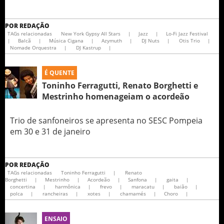
POR
REDAÇÃO
TAGs relacionadas
New York Gypsy All Stars
|
Jazz
|
Lo-Fi Jazz Festival
|
Balcã
|
Música Cigana
|
Azymuth
|
DJ Nuts
|
Otis Trio
|
Nomade Orquestra
|
DJ Kastrup
|
É QUENTE
Toninho Ferragutti, Renato Borghetti e
Mestrinho homenageiam o acordeão
Trio de sanfoneiros se apresenta no SESC Pompeia
em 30 e 31 de janeiro
POR
REDAÇÃO
TAGs relacionadas
Toninho Ferragutti
|
Renato
Borghetti
|
Mestrinho
|
Acordeão
|
Sanfona
|
gaita
|
concertina
|
harmônica
|
frevo
|
maracatu
|
baião
|
polca
|
rancheiras
|
xotes
|
chamamés
|
Choro
|
ENSAIO