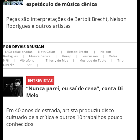
espetáculo de música cênica
Peças são interpretações de Bertolt Brecht, Nelson
Rodrigues e outros artistas
POR
DEYVIS DRUSIAN
TAGs relacionadas
Nath Calan
|
Bertolt Brecht
|
Nelson
Rodrigues
|
Música Cênica
|
Unesp
|
Percussão
|
Valsa
Nº6
|
Vibrafone
|
Thierry de Mey
|
Musique de Table
|
Trio
DizTrês
|
PIAP
|
ENTREVISTAS
“Nunca parei, eu saí de cena”, conta Di
Melo
Em 40 anos de estrada, artista produziu disco
cultuado pela crítica e outros 10 trabalhos pouco
conhecidos