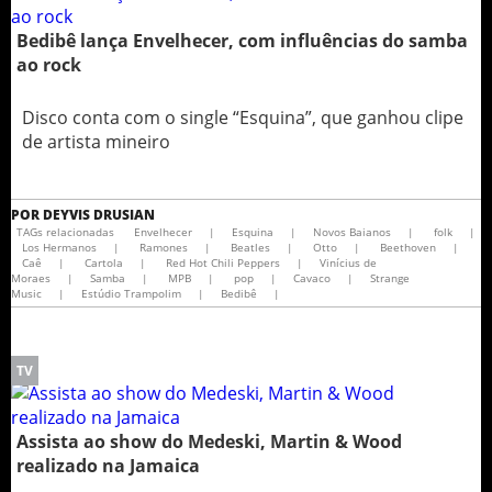
Bedibê lança Envelhecer, com influências do samba
ao rock
Disco conta com o single “Esquina”, que ganhou clipe
de artista mineiro
POR
DEYVIS DRUSIAN
TAGs relacionadas
Envelhecer
|
Esquina
|
Novos Baianos
|
folk
|
Los Hermanos
|
Ramones
|
Beatles
|
Otto
|
Beethoven
|
Caê
|
Cartola
|
Red Hot Chili Peppers
|
Vinícius de
Moraes
|
Samba
|
MPB
|
pop
|
Cavaco
|
Strange
Music
|
Estúdio Trampolim
|
Bedibê
|
TV
Assista ao show do Medeski, Martin & Wood
realizado na Jamaica