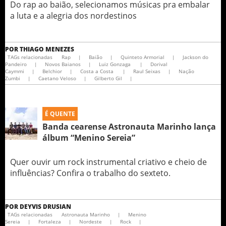
Do rap ao baião, selecionamos músicas pra embalar
a luta e a alegria dos nordestinos
POR
THIAGO MENEZES
TAGs relacionadas
Rap
|
Baião
|
Quinteto Armorial
|
Jackson do
Pandeiro
|
Novos Baianos
|
Luiz Gonzaga
|
Dorival
Caymmi
|
Belchior
|
Costa a Costa
|
Raul Seixas
|
Nação
Zumbi
|
Caetano Veloso
|
Gilberto Gil
|
É QUENTE
Banda cearense Astronauta Marinho lança
álbum “Menino Sereia”
Quer ouvir um rock instrumental criativo e cheio de
influências? Confira o trabalho do sexteto.
POR
DEYVIS DRUSIAN
TAGs relacionadas
Astronauta Marinho
|
Menino
Sereia
|
Fortaleza
|
Nordeste
|
Rock
|