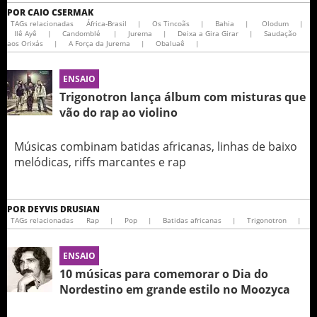
POR
CAIO CSERMAK
TAGs relacionadas
África-Brasil
|
Os Tincoãs
|
Bahia
|
Olodum
|
Ilê Ayê
|
Candomblé
|
Jurema
|
Deixa a Gira Girar
|
Saudação
aos Orixás
|
A Força da Jurema
|
Obaluaê
|
ENSAIO
Trigonotron lança álbum com misturas que
vão do rap ao violino
Músicas combinam batidas africanas, linhas de baixo
melódicas, riffs marcantes e rap
POR
DEYVIS DRUSIAN
TAGs relacionadas
Rap
|
Pop
|
Batidas africanas
|
Trigonotron
|
ENSAIO
10 músicas para comemorar o Dia do
Nordestino em grande estilo no Moozyca