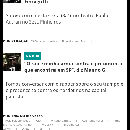
Ferragutti
Show ocorre nesta sexta (8/7), no Teatro Paulo
Autran no Sesc Pinheiros
POR
REDAÇÃO
TAGs relacionadas
Ricardo Herz Trio
|
NA RUA
“O rap é minha arma contra o preconceito
que encontrei em SP”, diz Manno G
Fomos conversar com o rapper sobre o seu trampo e
o preconceito contra os nordetinos na capital
paulista
POR
THIAGO MENEZES
TAGs relacionadas
Rap
|
Amado batista
|
Reginaldo rossi
|
Pena
Branca e Xavantinho
|
Vrass77
|
Esquina da
Gentil
|
W.Jay
|
SNJ
|