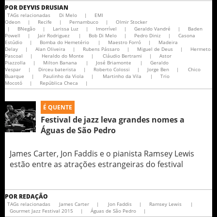
POR
DEYVIS DRUSIAN
TAGs relacionadas
Di Melo
|
EMI
Odeon
|
Recife
|
Pernambuco
|
Olmir Stocker
|
BNegão
|
Larissa Luz
|
Imorrível
|
Geraldo Vandré
|
Baden
Powell
|
Jair Rodriguez
|
Bob Di Melo
|
Pedro Diniz
|
Casona
Estúdio
|
Bomba do Hemetério
|
Maestro Forró
|
Madeira
Delay
|
Alan Oliveira
|
Rubens Pássaro
|
Miguel de Deus
|
Hermeto
Pascoal
|
Heraldo do Monte
|
Cláudio Bertrami
|
Astor
Piazzolla
|
Milton Banana
|
José Briamonte
|
Geraldo
Vespar
|
Dirceu baterista
|
Roberto Colossi
|
Jorge Ben
|
Chico
Buarque
|
Paulinho da Viola
|
Martinho da Vila
|
Trio
Mocotó
|
República Checa
|
É QUENTE
Festival de jazz leva grandes nomes a
Águas de São Pedro
James Carter, Jon Faddis e o pianista Ramsey Lewis
estão entre as atrações estrangeiras do festival
POR
REDAÇÃO
TAGs relacionadas
James Carter
|
Jon Faddis
|
Ramsey Lewis
|
Gourmet Jazz Festival 2015
|
Águas de São Pedro
|