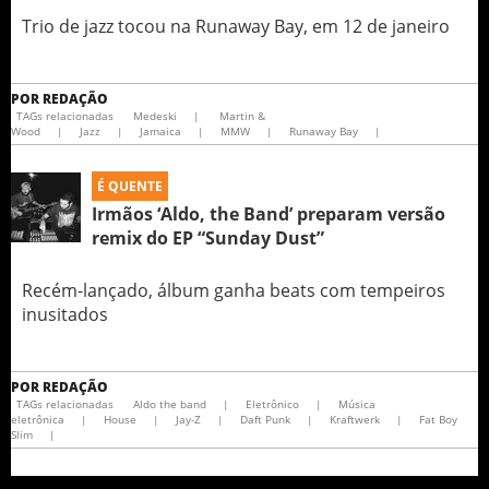
Trio de jazz tocou na Runaway Bay, em 12 de janeiro
POR
REDAÇÃO
TAGs relacionadas
Medeski
|
Martin &
Wood
|
Jazz
|
Jamaica
|
MMW
|
Runaway Bay
|
É QUENTE
Irmãos ‘Aldo, the Band’ preparam versão
remix do EP “Sunday Dust”
Recém-lançado, álbum ganha beats com tempeiros
inusitados
POR
REDAÇÃO
TAGs relacionadas
Aldo the band
|
Eletrônico
|
Música
eletrônica
|
House
|
Jay-Z
|
Daft Punk
|
Kraftwerk
|
Fat Boy
Slim
|