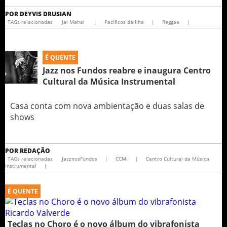
POR
DEYVIS DRUSIAN
TAGs relacionadas
Jai Mahal
|
Pacíficos da Ilha
|
Reggae
|
É QUENTE
Jazz nos Fundos reabre e inaugura Centro
Cultural da Música Instrumental
Casa conta com nova ambientação e duas salas de
shows
POR
REDAÇÃO
TAGs relacionadas
JazznosFundos
|
CCMI
|
Centro Cultural da Música
Instrumental
|
É QUENTE
Teclas no Choro é o novo álbum do vibrafonista