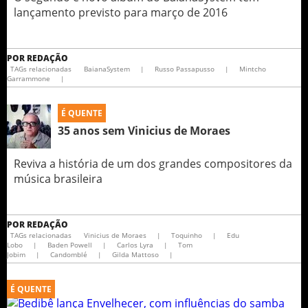
lançamento previsto para março de 2016
POR
REDAÇÃO
TAGs relacionadas
BaianaSystem
|
Russo Passapusso
|
Mintcho
Garrammone
|
É QUENTE
35 anos sem Vinicius de Moraes
Reviva a história de um dos grandes compositores da
música brasileira
POR
REDAÇÃO
TAGs relacionadas
Vinicius de Moraes
|
Toquinho
|
Edu
Lobo
|
Baden Powell
|
Carlos Lyra
|
Tom
Jobim
|
Candomblé
|
Gilda Mattoso
|
É QUENTE