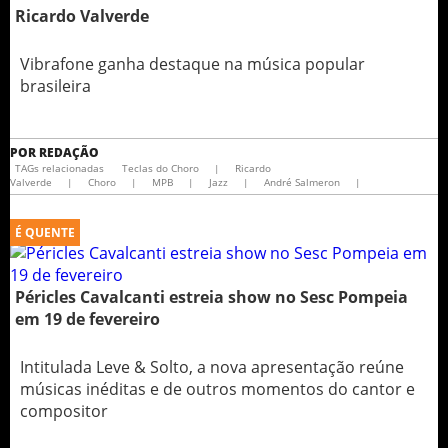
Ricardo Valverde
Vibrafone ganha destaque na música popular
brasileira
POR
REDAÇÃO
TAGs relacionadas
Teclas do Choro
|
Ricardo
Valverde
|
Choro
|
MPB
|
Jazz
|
André Salmeron
|
É QUENTE
Péricles Cavalcanti estreia show no Sesc Pompeia
em 19 de fevereiro
Intitulada Leve & Solto, a nova apresentação reúne
músicas inéditas e de outros momentos do cantor e
compositor