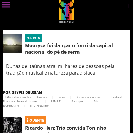
NA RUA
Moozyca foi dançar o forró da capital
nacional do pé de serra
Dunas de Itaúnas atrai milhares de pessoas pela
tradição musical e natureza paradisíaca
POR
DEYVIS DRUSIAN
TAGs relacionadas
Itaúnas
|
Forró
|
Dunas de itaúnas
|
Festival
Nacional Forró de Itaúnas
|
FENFIT
|
Rastapé
|
Trio
Nordestino
|
Trio Virgulino
|
É QUENTE
Ricardo Herz Trio convida Toninho