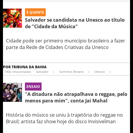
É QUENTE
Salvador se candidata na Unesco ao título
de "Cidade da Música"
Cidade pode ser primeiro município brasileiro a fazer
parte da Rede de Cidades Criativas da Unesco
POR
TRIBUNA DA BAHIA
TAGs relacionadas
Salvador
|
Carlinhos Browns
|
Unesco
|
ENSAIO
"A ditadura não atrapalhava o reggae, pelo
menos para mim", conta Jai Mahal
História do músico se uniu à trajetória do reggae no
Brasil; artista faz show hoje do disco Invisivelman