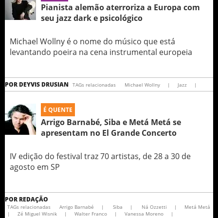
Pianista alemão aterroriza a Europa com
seu jazz dark e psicológico
Michael Wollny é o nome do músico que está
levantando poeira na cena instrumental europeia
POR
DEYVIS DRUSIAN
TAGs relacionadas
Michael Wollny
|
Jazz
|
É QUENTE
Arrigo Barnabé, Siba e Metá Metá se
apresentam no El Grande Concerto
IV edição do festival traz 70 artistas, de 28 a 30 de
agosto em SP
POR
REDAÇÃO
TAGs relacionadas
Arrigo Barnabé
|
Siba
|
Ná Ozzetti
|
Metá Metá
|
Zé Miguel Wisnik
|
Walter Franco
|
Vanessa Moreno
|