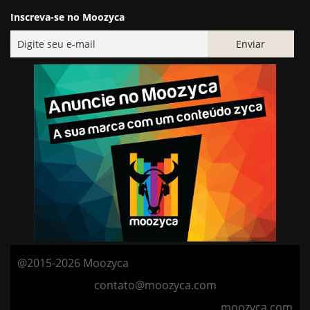
Inscreva-se no Moozyca
@2015-2026 Moozyca
contato@moozyca.com
moozyca.com