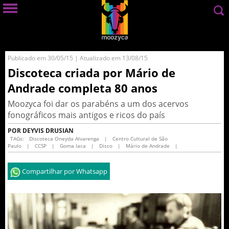
Publicado em 30/05/15 | Atualizado em 13/08/15
Discoteca criada por Mário de
Andrade completa 80 anos
Moozyca foi dar os parabéns a um dos acervos
fonográficos mais antigos e ricos do país
POR DEYVIS DRUSIAN
TAGs:
Discoteca Oneyda Alvarenga
|
Centro Cultural de São
Paulo
|
CCSP
|
Goma laca
|
Disco
|
Mário de Andrade
|
Compartilhar por Whatsapp