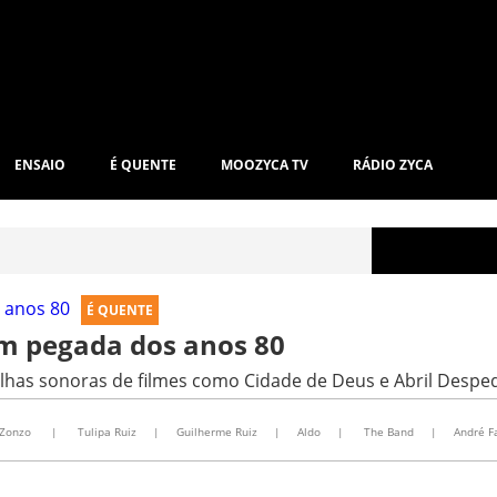
ENSAIO
É QUENTE
MOOZYCA TV
RÁDIO ZYCA
É QUENTE
om pegada dos anos 80
ilhas sonoras de filmes como Cidade de Deus e Abril Desp
Zonzo
|
Tulipa Ruiz
|
Guilherme Ruiz
|
Aldo
|
The Band
|
André F