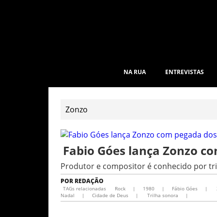
NA RUA
ENTREVISTAS
Fabio Góes lança Zonzo c
Produtor e compositor é conhecido por tr
POR
REDAÇÃO
TAGs relacionadas
Rock
|
1980
|
Fábio Góes
|
Nadal
|
Cidade de Deus
|
Trilha sonora
|