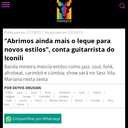
Publicado em 21/10/15 | Atualizado em 23/10/15
"Abrimos ainda mais o leque para
novos estilos", conta guitarrista do
Iconili
Banda mineira mescla estilos como jazz, soul, funk,
afrobeat, carimbó e cúmbia; show será no Sesc Vila
Mariana nesta sexta
POR DEYVIS DRUSIAN
TAGs:
jazz
|
soul
|
funk
|
afrobeat
|
rock
|
metal
|
reggae
|
brega
|
carimbó
|
cúmbia
|
mpb
|
Iconili
|
Piacó
|
Minas Gerais
|
Brasil
|
Yorubá
|
Fela
Kuti
|
Ethio
|
Compartilhar por Whatsapp