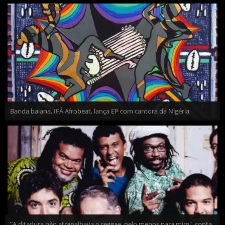
Banda baiana, IFÁ Afrobeat, lança EP com cantora da Nigéria
"A ditadura não atrapalhava o reggae, pelo menos para mim", conta