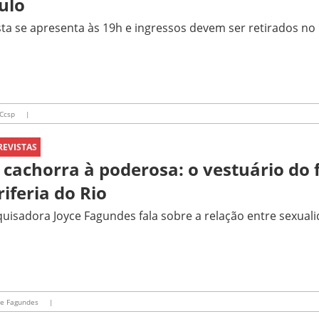
ulo
sta se apresenta às 19h e ingressos devem ser retirados no 
Ccsp
|
REVISTAS
 cachorra à poderosa: o vestuário do 
riferia do Rio
uisadora Joyce Fagundes fala sobre a relação entre sexual
ce Fagundes
|