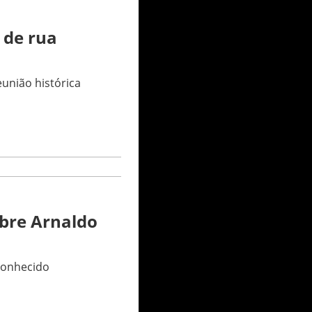
 de rua
união histórica
bre Arnaldo
conhecido