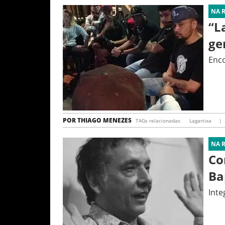
NA 
“L
ge
Enco
POR
THIAGO MENEZES
TAGs relacionadas
Lagartixa
|
NA 
Co
Ba
Inte