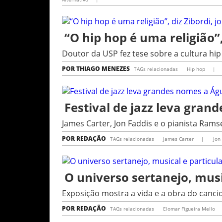
“O hip hop é uma religião”,
Doutor da USP fez tese sobre a cultura hi
POR
THIAGO MENEZES
TAGs relacionadas
Hip hop
|
Festival de jazz leva gra
James Carter, Jon Faddis e o pianista Ramse
POR
REDAÇÃO
TAGs relacionadas
James Carter
|
Jon 
O universo sertanejo, musi
Exposição mostra a vida e a obra do canci
POR
REDAÇÃO
TAGs relacionadas
Elomar Figueira Mello