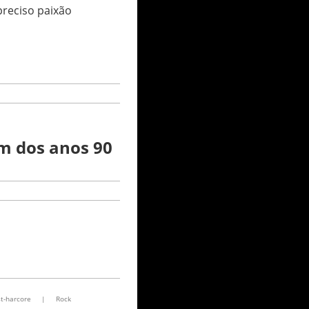
reciso paixão
im dos anos 90
t-harcore
|
Rock