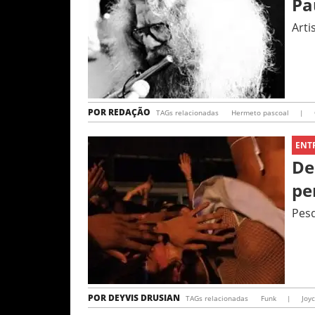
Pa
Arti
POR
REDAÇÃO
TAGs relacionadas
Hermeto pascoal
|
ENT
De
pe
Pesq
POR
DEYVIS DRUSIAN
TAGs relacionadas
Funk
|
Joy