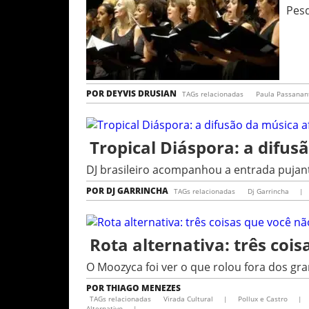
Pesq
POR
DEYVIS DRUSIAN
TAGs relacionadas
Paula Passanant
Tropical Diáspora: a difu
DJ brasileiro acompanhou a entrada pujant
POR
DJ GARRINCHA
TAGs relacionadas
Dj Garrincha
|
Rota alternativa: três cois
O Moozyca foi ver o que rolou fora dos gr
POR
THIAGO MENEZES
TAGs relacionadas
Virada Cultural
|
Pollux e Castro
|
Alternativo
|