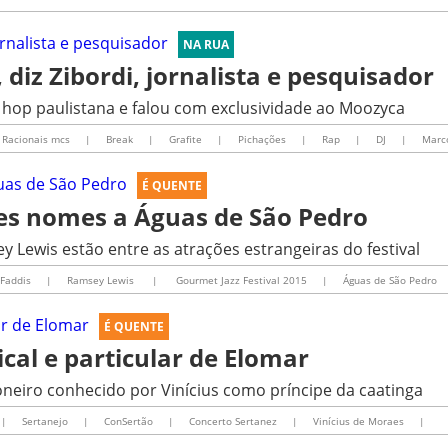
NA RUA
 diz Zibordi, jornalista e pesquisador
p hop paulistana e falou com exclusividade ao Moozyca
Racionais mcs
|
Break
|
Grafite
|
Pichações
|
Rap
|
DJ
|
Marco
É QUENTE
ndes nomes a Águas de São Pedro
y Lewis estão entre as atrações estrangeiras do festival
Faddis
|
Ramsey Lewis
|
Gourmet Jazz Festival 2015
|
Águas de São Pedro
É QUENTE
cal e particular de Elomar
oneiro conhecido por Vinícius como príncipe da caatinga
|
Sertanejo
|
ConSertão
|
Concerto Sertanez
|
Vinícius de Moraes
|