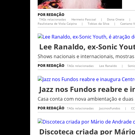
POR
REDAÇÃO
TAGs relacionadas
Hermeto Pascoal
|
Dona Onete
|
Paulistana de Viola Caipira
|
Tobias da Silva
|
Caetano 
Lee Ranaldo, ex-Sonic You
Shows nacionais e internacionais, mostra
POR
REDAÇÃO
TAGs relacionadas
Lee Ranaldo
|
Soni
Jazz nos Fundos reabre e 
Casa conta com nova ambientação e duas
POR
REDAÇÃO
TAGs relacionadas
JazznosFundos
|
CC
Discoteca criada por Mári