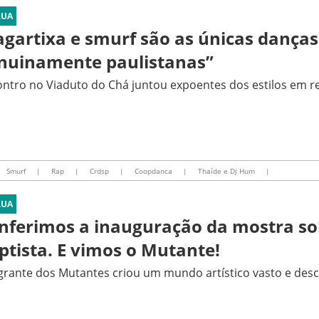
RUA
agartixa e smurf são as únicas danças
nuinamente paulistanas”
ntro no Viaduto do Chá juntou expoentes dos estilos em re
Smurf
|
Rap
|
Crdsp
|
Coopdanca
|
Thaíde e Dj Hum
|
RUA
nferimos a inauguração da mostra so
ptista. E vimos o Mutante!
grante dos Mutantes criou um mundo artístico vasto e des