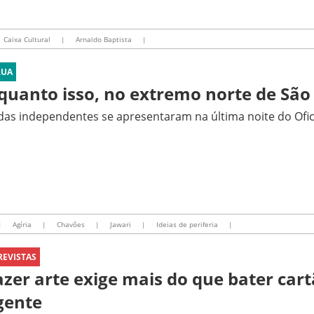
Caixa Cultural
|
Arnaldo Baptista
|
RUA
quanto isso, no extremo norte de São
as independentes se apresentaram na última noite do Ofic
|
Agíria
|
Chavões
|
Jawari
|
Ideias de periferia
|
REVISTAS
azer arte exige mais do que bater cart
gente