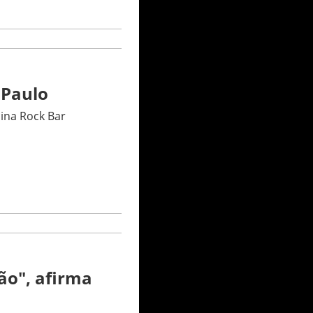
 Paulo
ina Rock Bar
ão", afirma