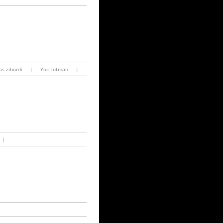
s zibordi
|
Yuri lotman
|
|