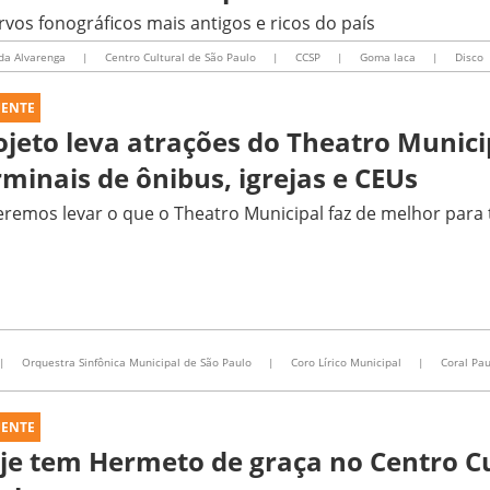
vos fonográficos mais antigos e ricos do país
da Alvarenga
|
Centro Cultural de São Paulo
|
CCSP
|
Goma laca
|
Disco
UENTE
ojeto leva atrações do Theatro Munici
rminais de ônibus, igrejas e CEUs
remos levar o que o Theatro Municipal faz de melhor para 
|
Orquestra Sinfônica Municipal de São Paulo
|
Coro Lírico Municipal
|
Coral Pau
UENTE
je tem Hermeto de graça no Centro Cu