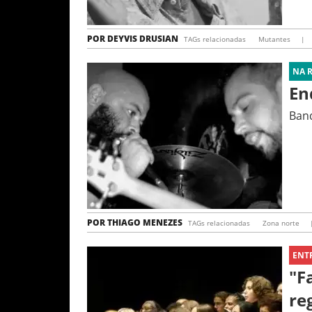
POR
DEYVIS DRUSIAN
TAGs relacionadas
Mutantes
|
NA 
En
Band
POR
THIAGO MENEZES
TAGs relacionadas
Zona norte
ENT
"F
re