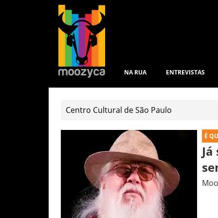
NA RUA
ENTREVISTAS
É Q
Já
se
Mooz