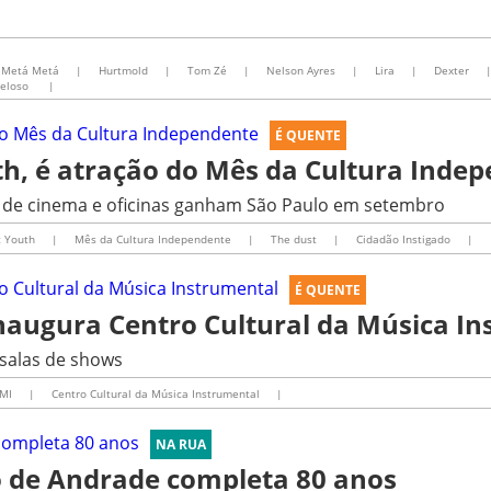
Metá Metá
|
Hurtmold
|
Tom Zé
|
Nelson Ayres
|
Lira
|
Dexter
Veloso
|
É QUENTE
th, é atração do Mês da Cultura Inde
s de cinema e oficinas ganham São Paulo em setembro
c Youth
|
Mês da Cultura Independente
|
The dust
|
Cidadão Instigado
|
É QUENTE
inaugura Centro Cultural da Música I
 salas de shows
MI
|
Centro Cultural da Música Instrumental
|
NA RUA
o de Andrade completa 80 anos