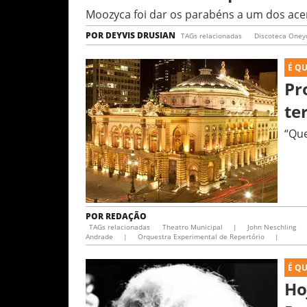
Moozyca foi dar os parabéns a um dos acer
POR
DEYVIS DRUSIAN
TAGs relacionadas
Discoteca Oney
É Q
Pr
te
“Que
POR
REDAÇÃO
TAGs relacionadas
Theatro Municipal
|
John Neschling
Andrade
|
Orquestra Experimental de Repertório
|
É Q
Ho