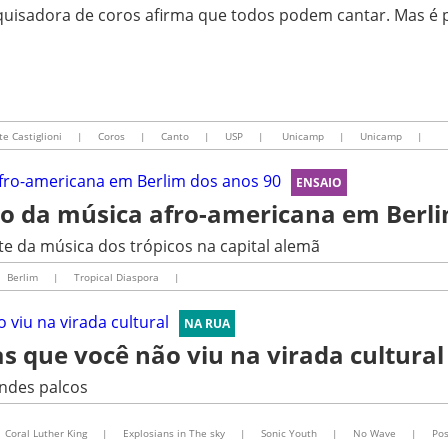
uisadora de coros afirma que todos podem cantar. Mas é p
e Castiglioni
|
Coros
|
Canto
|
USP
|
Unicamp
|
Unicamp
|
ENSAIO
são da música afro-americana em Berl
e da música dos trópicos na capital alemã
Berlim
|
Tropical Diaspora
|
NA RUA
as que você não viu na virada cultural
andes palcos
Coral Luther King
|
Explosians in The sky
|
Sonic Youth
|
No Wave
|
Pos