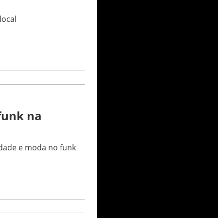
local
funk na
idade e moda no funk