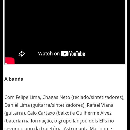
A banda
Com Felipe Lima, Chagas Neto (teclado/sintetizadores),
Daniel Lima (guitarra/sintetizadores), Rafael Viana
(guitarra), Caio Cartaxo (baixo) e Guilherme Alvez
(bateria) na formação, o grupo lançou dois EPs no
segundo ano da trajetória: Astronauta Marinho e