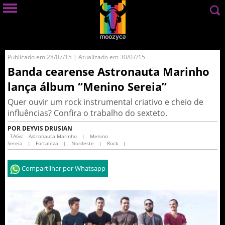
Publicado em 28/07/15 | Atualizado em 30/07/15
Banda cearense Astronauta Marinho
lança álbum “Menino Sereia”
Quer ouvir um rock instrumental criativo e cheio de
influências? Confira o trabalho do sexteto.
POR DEYVIS DRUSIAN
TAGs:
Astronauta Marinho
|
Menino
Sereia
|
Fortaleza
|
Nordeste
|
Rock
|
Compartilhar por Whatsapp