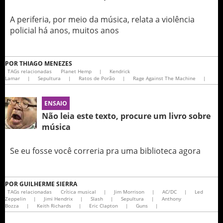
A periferia, por meio da música, relata a violência
policial há anos, muitos anos
POR
THIAGO MENEZES
TAGs relacionadas
Planet Hemp
|
Kendrick
Lamar
|
Sepultura
|
Ratos de Porão
|
Rage Against The Machine
|
ENSAIO
Não leia este texto, procure um livro sobre
música
Se eu fosse você correria pra uma biblioteca agora
POR
GUILHERME SIERRA
TAGs relacionadas
Crítica musical
|
Jim Morrison
|
AC/DC
|
Led
Zeppelin
|
Jimi Hendrix
|
Slash
|
Sepultura
|
Anthony
Bozza
|
Keith Richards
|
Eric Clapton
|
Guns
|