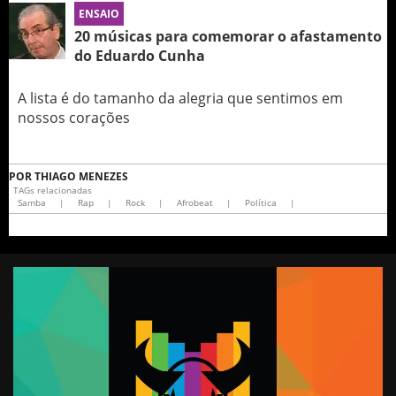
ENSAIO
20 músicas para comemorar o afastamento
do Eduardo Cunha
A lista é do tamanho da alegria que sentimos em
nossos corações
POR
THIAGO MENEZES
TAGs relacionadas
Samba
|
Rap
|
Rock
|
Afrobeat
|
Política
|