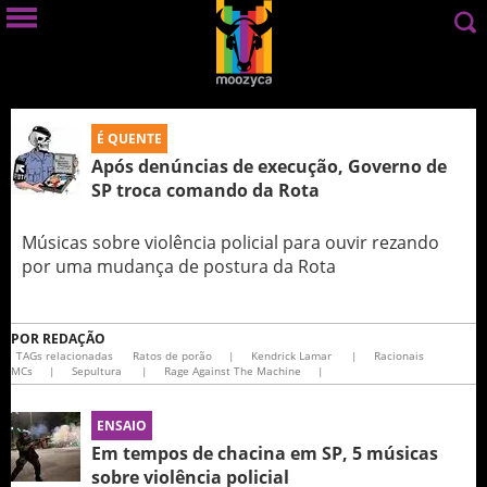
É QUENTE
Após denúncias de execução, Governo de
SP troca comando da Rota
Músicas sobre violência policial para ouvir rezando
por uma mudança de postura da Rota
POR
REDAÇÃO
TAGs relacionadas
Ratos de porão
|
Kendrick Lamar
|
Racionais
MCs
|
Sepultura
|
Rage Against The Machine
|
ENSAIO
Em tempos de chacina em SP, 5 músicas
sobre violência policial