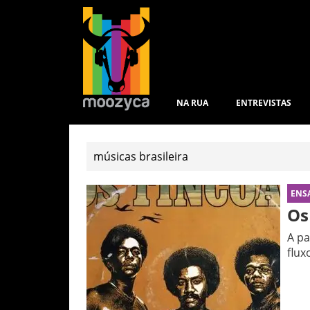
NA RUA
ENTREVISTAS
ENS
Os
A pa
flux