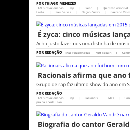
POR
THIAGO MENEZES
TAGs relacionadas
Rap
|
Baião
|
Quinteto Armorial
Costa
|
Raul Seixas
|
Nação Zumbi
|
Caetano Velo
É zyca: cinco músicas lan
Acho justo fazermos uma listinha de músic
POR
REDAÇÃO
TAGs relacionadas
Kurt cobain
|
Kendr
Racionais afirma que ano 
Grupo de rap faz último show do ano em S
POR
REDAÇÃO
TAGs relacionadas
Rap
|
Racionais
|
MCs
|
Cor
pra cá e Vida Loka
|
Biografia do cantor Geral