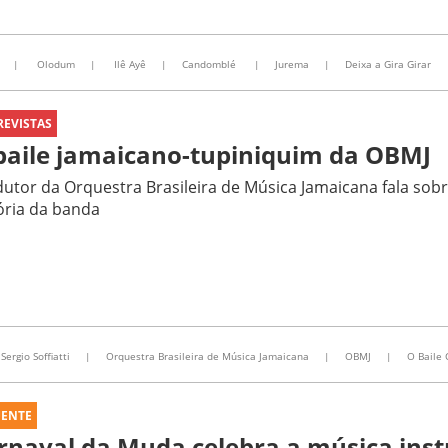
|
Olodum
|
Ilê Ayê
|
Candomblé
|
Jurema
|
Deixa a Gira Girar
REVISTAS
baile jamaicano-tupiniquim da OBMJ
utor da Orquestra Brasileira de Música Jamaicana fala sob
ória da banda
Sergio Soffiatti
|
Orquestra Brasileira de Música Jamaicana
|
OBMJ
|
O Baile 
UENTE
rnaval da Muda celebra a música ins