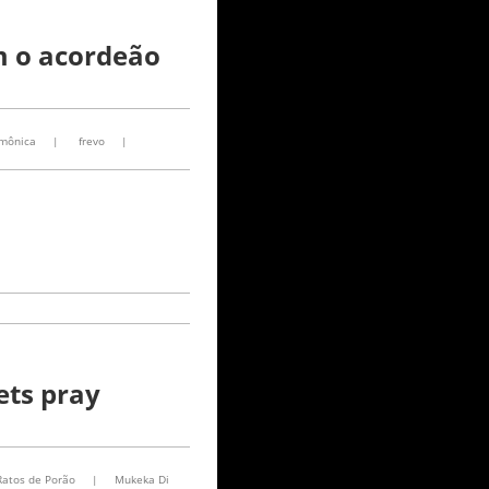
m o acordeão
mônica
|
frevo
|
ets pray
Ratos de Porão
|
Mukeka Di