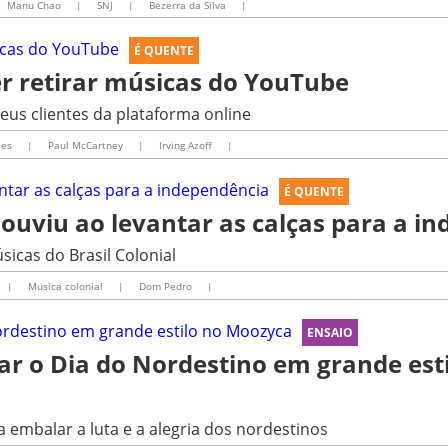
Manu Chao
|
SNJ
|
Bezerra da Silva
|
É QUENTE
r retirar músicas do YouTube
seus clientes da plataforma online
les
|
Paul McCartney
|
Irving Azoff
|
É QUENTE
 ouviu ao levantar as calças para a i
icas do Brasil Colonial
|
Musica colonial
|
Dom Pedro
|
ENSAIO
r o Dia do Nordestino em grande esti
 embalar a luta e a alegria dos nordestinos