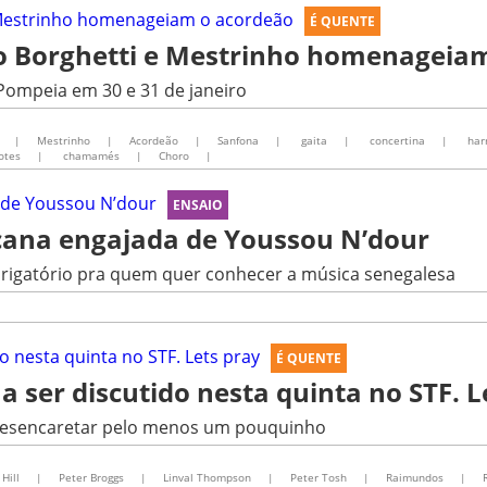
É QUENTE
to Borghetti e Mestrinho homenageia
Pompeia em 30 e 31 de janeiro
|
Mestrinho
|
Acordeão
|
Sanfona
|
gaita
|
concertina
|
har
otes
|
chamamés
|
Choro
|
ENSAIO
icana engajada de Youssou N’dour
brigatório pra quem quer conhecer a música senegalesa
É QUENTE
 a ser discutido nesta quinta no STF. L
l desencaretar pelo menos um pouquinho
Hill
|
Peter Broggs
|
Linval Thompson
|
Peter Tosh
|
Raimundos
|