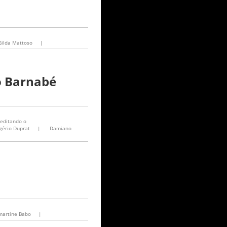
Gilda Mattoso
|
o Barnabé
editando o
gério Duprat
|
Damiano
martine Babo
|