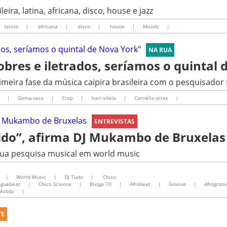
ira, latina, africana, disco, house e jazz
latina
|
africana
|
disco
|
house
|
Moodz
|
NA RUA
obres e iletrados, seríamos o quintal
imeira fase da música caipira brasileira com o pesquisador I
|
Goma-laca
|
Ccsp
|
Ivan vilela
|
Cornélio pires
|
ENTREVISTAS
ido”, afirma DJ Mukambo de Bruxelas
re sua pesquisa musical em world music
|
World Music
|
DJ Tudo
|
Chico
guebeat
|
Chico Science
|
Bixiga 70
|
Afrobeat
|
Groove
|
Afrogroo
Moodz
|
TE