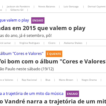
|
Jackson do Pandeiro
|
Novos Baianos
|
Luiz Gonzaga
|
Dorival Caymmi
so
|
Gilberto Gil
|
ENSAIO
çadas em 2015 que valem o play
as do ano, já é setembro, pô!
ick Lamar
|
Virgínia Rodrigues
|
Cícero
|
Alabama Shakes
|
É QUENTE
foi bom com o álbum "Cores e Valores
ão Paulo neste sábado (19/12)
es e Valores
|
Rap Nacional
|
Blue
|
Mano Brown
|
Negro Drama
|
ENSAIO
do Vandré narra a trajetória de um mi