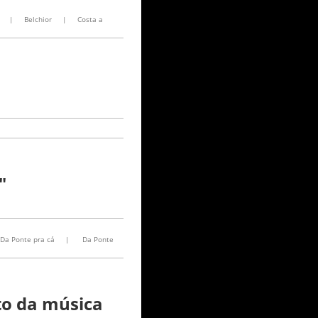
|
Belchior
|
Costa a
"
Da Ponte pra cá
|
Da Ponte
to da música