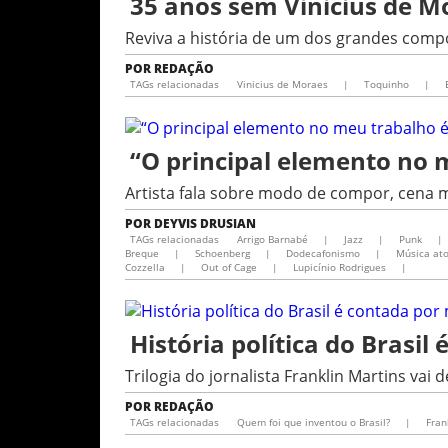
35 anos sem Vinicius de M
Reviva a história de um dos grandes compo
POR
REDAÇÃO
TAGs relacionadas
Vinicius de Moraes
|
Toquinho
|
“O principal elemento no 
Artista fala sobre modo de compor, cena mu
POR
DEYVIS DRUSIAN
TAGs relacionadas
Arrigo Barnabé
|
Jazz
|
Punk
|
Breque
|
Schoenberg
|
Dodecafonismo
|
Música at
Cozzella
|
Out of Cage
|
Lupicínio Rodrigues​
|
História política do Brasi
Trilogia do jornalista Franklin Martins vai
POR
REDAÇÃO
TAGs relacionadas
Quem foi que inventou o Brasil?
|
Fran