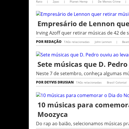
Rato
|
2pac
|
Planet Hemp
|
De Menos Crime
|
Empresário de Lennon que
Irving Azoff quer retirar músicas de 42 de 
POR
REDAÇÃO
TAGs relacionadas
John Lennon
|
Beat
Sete músicas que D. Pedro
Neste 7 de setembro, conheça algumas mús
POR
DEYVIS DRUSIAN
TAGs relacionadas
Brasil Colonial
10 músicas para comemora
Moozyca
Do rap ao baião, selecionamos músicas pra