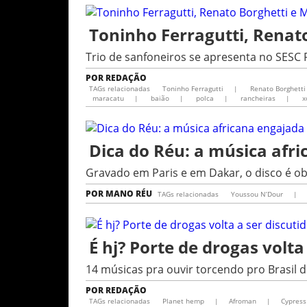
Toninho Ferragutti, Rena
Trio de sanfoneiros se apresenta no SESC 
POR
REDAÇÃO
TAGs relacionadas
Toninho Ferragutti
|
Renato Borghetti
maracatu
|
baião
|
polca
|
rancheiras
|
x
Dica do Réu: a música afr
Gravado em Paris e em Dakar, o disco é o
POR
MANO RÉU
TAGs relacionadas
Youssou N’Dour
|
É hj? Porte de drogas volta
14 músicas pra ouvir torcendo pro Brasi
POR
REDAÇÃO
TAGs relacionadas
Planet hemp
|
Afroman
|
Cypress 