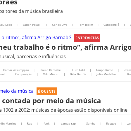
oraes
sitores da música brasileira
Edu Lobo
|
Baden Powell
|
Carlos Lyra
|
Tom Jobim
|
Candomblé
|
ENTREVISTAS
meu trabalho é o ritmo”, afirma Arrig
sical, parcerias e influências
Itamar Assumpção
|
Paulo Barnabé
|
Luiz Tatit
|
Grupo Rumo
|
Prem
onal
|
Composição
|
Miki Minoru
|
Béla Bartók
|
Julio Medalha
|
Ro
É QUENTE
l é contada por meio da música
 de 1902 a 2002; músicas de épocas estão disponíveis online
klin Martins
|
Rap
|
funk
|
samba-rap
|
Samba
|
Reggae
|
La