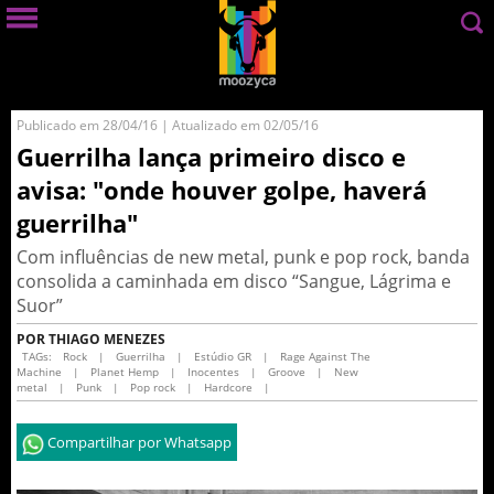
Publicado em 28/04/16 | Atualizado em 02/05/16
Guerrilha lança primeiro disco e
avisa: "onde houver golpe, haverá
guerrilha"
Com influências de new metal, punk e pop rock, banda
consolida a caminhada em disco “Sangue, Lágrima e
Suor”
POR THIAGO MENEZES
TAGs:
Rock
|
Guerrilha
|
Estúdio GR
|
Rage Against The
Machine
|
Planet Hemp
|
Inocentes
|
Groove
|
New
metal
|
Punk
|
Pop rock
|
Hardcore
|
Compartilhar por Whatsapp