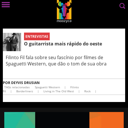
ENTREVISTAS
O guitarrista mais rápido do oeste
Filinto Fil fala sobre seu fascínio por filmes de
Spaguetti Western, que dão o tom de sua obra
POR
DEYVIS DRUSIAN
TAGs relacionadas
Spaguetti Western
|
Filinto
Fil
|
Borderlinerz
|
Living in The Old West
|
Rock
|