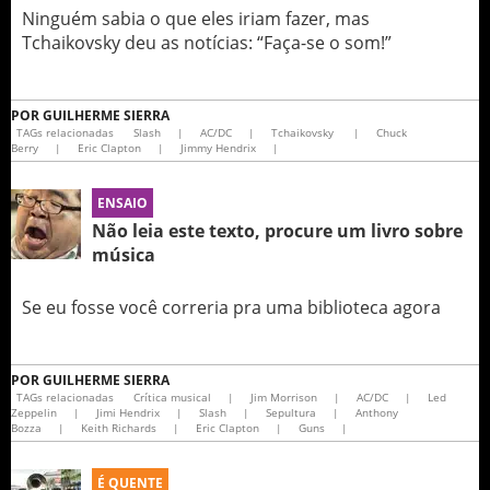
Ninguém sabia o que eles iriam fazer, mas
Tchaikovsky deu as notícias: “Faça-se o som!”
POR
GUILHERME SIERRA
TAGs relacionadas
Slash
|
AC/DC
|
Tchaikovsky
|
Chuck
Berry
|
Eric Clapton
|
Jimmy Hendrix
|
ENSAIO
Não leia este texto, procure um livro sobre
música
Se eu fosse você correria pra uma biblioteca agora
POR
GUILHERME SIERRA
TAGs relacionadas
Crítica musical
|
Jim Morrison
|
AC/DC
|
Led
Zeppelin
|
Jimi Hendrix
|
Slash
|
Sepultura
|
Anthony
Bozza
|
Keith Richards
|
Eric Clapton
|
Guns
|
É QUENTE