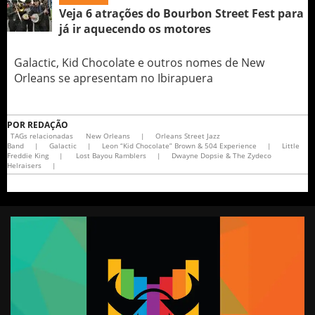
Veja 6 atrações do Bourbon Street Fest para
já ir aquecendo os motores
Galactic, Kid Chocolate e outros nomes de New
Orleans se apresentam no Ibirapuera
POR
REDAÇÃO
TAGs relacionadas
New Orleans
|
Orleans Street Jazz
Band
|
Galactic
|
Leon “Kid Chocolate” Brown & 504 Experience
|
Little
Freddie King
|
Lost Bayou Ramblers
|
Dwayne Dopsie & The Zydeco
Helraisers
|