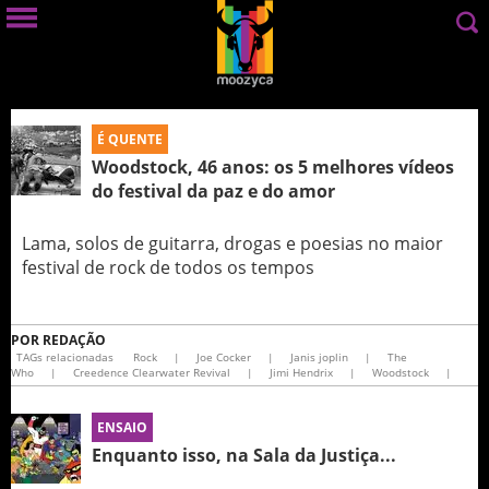
É QUENTE
Woodstock, 46 anos: os 5 melhores vídeos
do festival da paz e do amor
Lama, solos de guitarra, drogas e poesias no maior
festival de rock de todos os tempos
POR
REDAÇÃO
TAGs relacionadas
Rock
|
Joe Cocker
|
Janis joplin
|
The
Who
|
Creedence Clearwater Revival
|
Jimi Hendrix
|
Woodstock
|
ENSAIO
Enquanto isso, na Sala da Justiça...