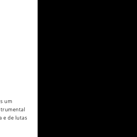
is um
strumental
 e de lutas