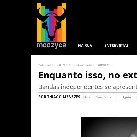
NA RUA
ENTREVISTAS
Publicado em 05/06/15 | Atualizado em 08/06/15
Enquanto isso, no ex
Bandas independentes se apresent
POR
THIAGO MENEZES
TAGs:
Zona norte
|
Agíria