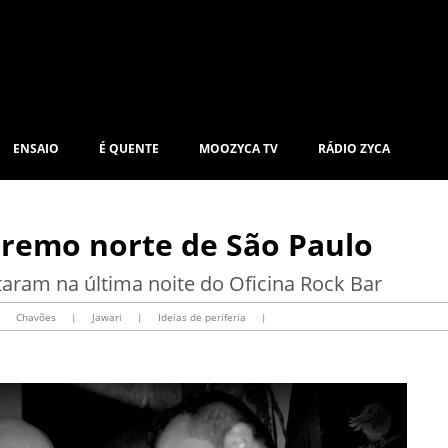
ENSAIO
É QUENTE
MOOZYCA TV
RÁDIO ZYCA
tremo norte de São Paulo
aram na última noite do Oficina Rock Bar
|
Chavões
|
Jawari
|
Ideias de periferia
|