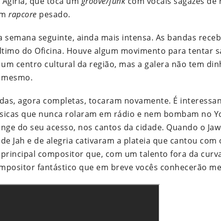
 Agíria, que toca um
groove/funk
com vocais sagazes de r
um
rapcore
pesado.
a semana seguinte, ainda mais intensa. As bandas rece
último do Oficina. Houve algum movimento para tentar s
um centro cultural da região, mas a galera não tem din
a mesmo.
das, agora completas, tocaram novamente. É interessa
sicas que nunca rolaram em rádio e nem bombam no Y
onge do seu acesso, nos cantos da cidade. Quando o Jaw
de Jah e de alegria cativaram a plateia que cantou com o
e principal compositor que, com um talento fora da curva
ompositor fantástico que em breve vocês conhecerão me