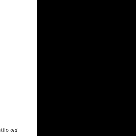
tilo
old