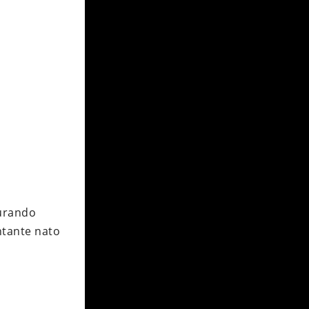
turando
ntante nato