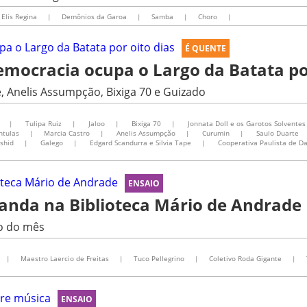
Elis Regina
|
Demônios da Garoa
|
Samba
|
Choro
|
É QUENTE
ocracia ocupa o Largo da Batata por
, Anelis Assumpção, Bixiga 70 e Guizado
|
Tulipa Ruiz
|
Jaloo
|
Bixiga 70
|
Jonnata Doll e os Garotos Solventes
ntulas
|
Marcia Castro
|
Anelis Assumpção
|
Curumin
|
Saulo Duarte
shid
|
Galego
|
Edgard Scandurra e Silvia Tape
|
Cooperativa Paulista de D
ENSAIO
nda na Biblioteca Mário de Andrade
o do mês
|
Maestro Laercio de Freitas
|
Tuco Pellegrino
|
Coletivo Roda Gigante
|
ENSAIO