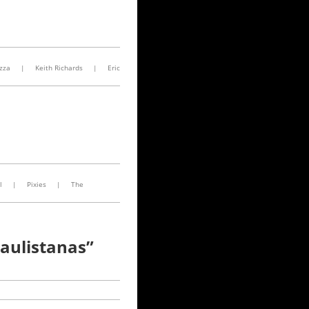
zza
|
Keith Richards
|
Eric
l
|
Pixies
|
The
aulistanas”