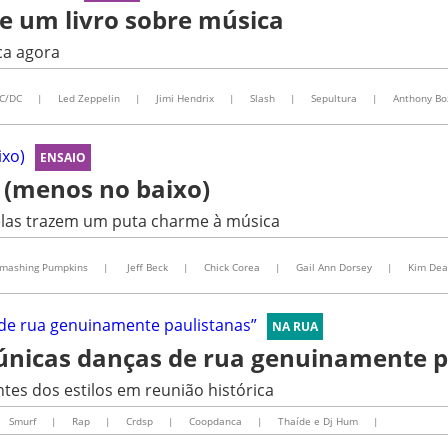
re um livro sobre música
ca agora
C/DC
|
Led Zeppelin
|
Jimi Hendrix
|
Slash
|
Sepultura
|
Anthony Bo
ENSAIO
l (menos no baixo)
 elas trazem um puta charme à música
Smashing Pumpkins
|
Jeff Beck
|
Chick Corea
|
Gail Ann Dorsey
|
Kim Dea
NA RUA
 únicas danças de rua genuinamente p
es dos estilos em reunião histórica
Smurf
|
Rap
|
Crdsp
|
Coopdanca
|
Thaíde e Dj Hum
|