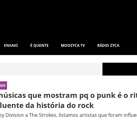
ENSAIO
É QUENTE
MOOZYCA TV
RÁDIO ZYCA
AIO
músicas que mostram pq o punk é o r
fluente da história do rock
oy Division a The Strokes, listamos artistas que foram infl