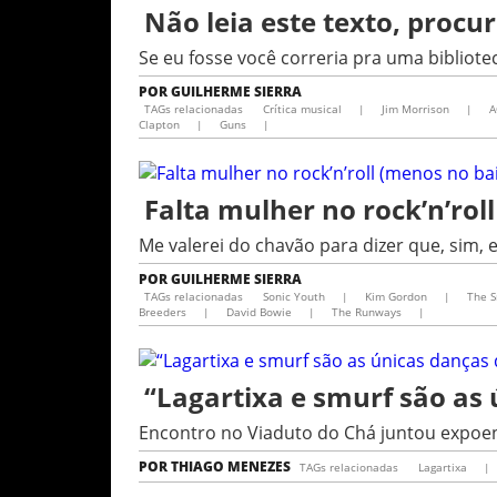
Não leia este texto, procu
Se eu fosse você correria pra uma bibliote
POR
GUILHERME SIERRA
TAGs relacionadas
Crítica musical
|
Jim Morrison
|
A
Clapton
|
Guns
|
Falta mulher no rock’n’rol
Me valerei do chavão para dizer que, sim,
POR
GUILHERME SIERRA
TAGs relacionadas
Sonic Youth
|
Kim Gordon
|
The 
Breeders
|
David Bowie
|
The Runways
|
“Lagartixa e smurf são as
Encontro no Viaduto do Chá juntou expoent
POR
THIAGO MENEZES
TAGs relacionadas
Lagartixa
|