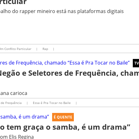
rticular
alho do rapper mineiro está nas plataformas digitais
m Conflito Particular
|
Rap
|
TV
BNegão e Seletores de Frequência, cha
bana carioca
 de Frequência
|
Essa é Pra Tocar no Baile
|
É QUENTE
ão tem graça o samba, é um drama”
om Elis Regina