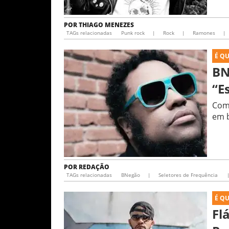
POR
THIAGO MENEZES
TAGs relacionadas
Punk rock
|
Rock
|
Ramones
|
É Q
BN
“E
Com 
em 
POR
REDAÇÃO
TAGs relacionadas
BNegão
|
Seletores de Frequência
É Q
Fl