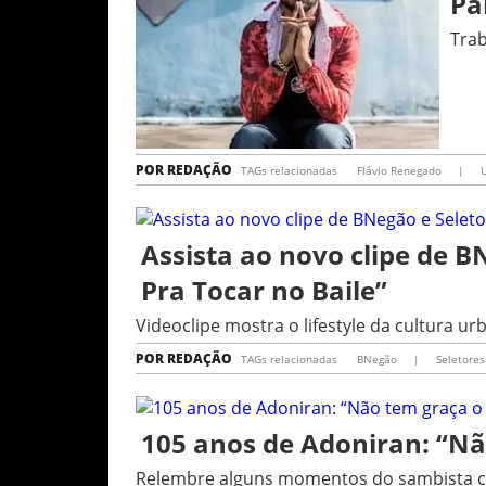
Pa
Trab
POR
REDAÇÃO
TAGs relacionadas
Flávio Renegado
|
U
Assista ao novo clipe de 
Pra Tocar no Baile”
Videoclipe mostra o lifestyle da cultura ur
POR
REDAÇÃO
TAGs relacionadas
BNegão
|
Seletores
105 anos de Adoniran: “N
Relembre alguns momentos do sambista c