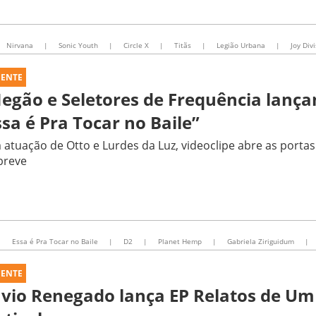
Nirvana
|
Sonic Youth
|
Circle X
|
Titãs
|
Legião Urbana
|
Joy Div
UENTE
egão e Seletores de Frequência lança
ssa é Pra Tocar no Baile”
atuação de Otto e Lurdes da Luz, videoclipe abre as porta
breve
|
Essa é Pra Tocar no Baile
|
D2
|
Planet Hemp
|
Gabriela Ziriguidum
|
UENTE
ávio Renegado lança EP Relatos de Um