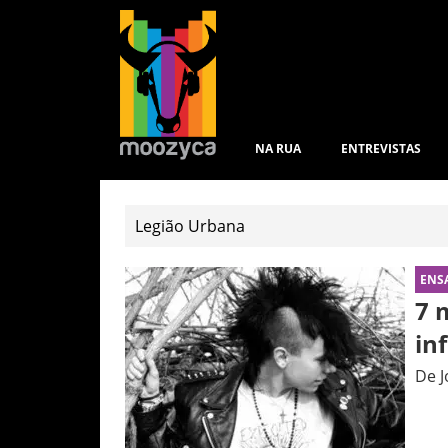
NA RUA
ENTREVISTAS
ENS
7 
in
De J