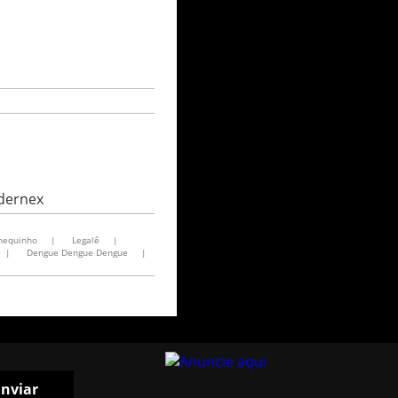
odernex
nequinho
|
Legalê
|
|
Dengue Dengue Dengue
|