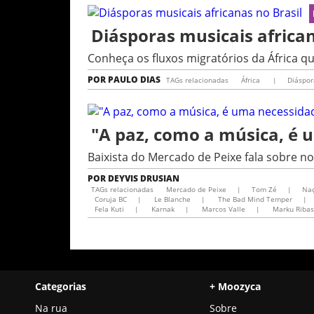
Diásporas musicais african
Conheça os fluxos migratórios da África qu
POR
PAULO DIAS
TAGs relacionadas
África
|
Diáspor
"A paz, como a música, é 
Baixista do Mercado de Peixe fala sobre 
POR
DEYVIS DRUSIAN
TAGs relacionadas
Mercado de Peixe
|
Tom Zé
|
Na
Coruja BC
|
Le Blanche
|
The Bad Mind Temper
|
Fela Kuti
|
Karnak
|
Marcos Valle
|
Marku Ribas
Categorias
+ Moozyca
Na rua
Sobre