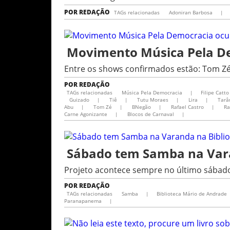
POR
REDAÇÃO
TAGs relacionadas
Adoniran Barbosa
|
Movimento Música Pela Dem
Entre os shows confirmados estão: Tom Zé
POR
REDAÇÃO
TAGs relacionadas
Música Pela Democracia
|
Filipe Catto
Guizado
|
Tiê
|
Tutu Moraes
|
Lira
|
Tarâ
Abu
|
Tom Zé
|
BNegão
|
Rafael Castro
|
Ra
Carne Agonizante
|
Blocos de Carnaval
|
Sábado tem Samba na Vara
Projeto acontece sempre no último sábad
POR
REDAÇÃO
TAGs relacionadas
Samba
|
Biblioteca Mário de Andrade
Paranapanema
|