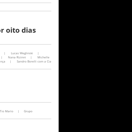
 oito dias
|
Lucas Weglinski
|
|
Nana Rizinni
|
Michelle
ança
|
Sandro Borelli com a Cia
Tio Mario
|
Grupo