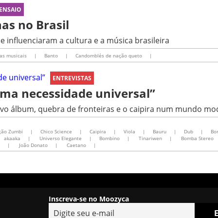
ENSAIO
as no Brasil
e influenciaram a cultura e a música brasileira
as musicais
|
Banto
|
Candomblés de nação queto
|
ENTREVISTAS
uma necessidade universal”
novo álbum, quebra de fronteiras e o caipira num mundo m
ção Zumbi
|
Chico Science
|
Caipira
|
Viola
|
Bauru
|
Dub
|
Bo
akaaka
|
Universo Elegante
|
Bombino
|
Tinariwen
|
Bomba Stereo
|
João Donato
|
Caetano
|
Inscreva-se no Moozyca