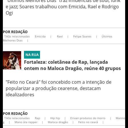
“Últimos Melhores Dias” traz influências de soul, funk
e jazz; Soares trabalhou com Emicida, Rael e Rodrigo
Ogi
POR
REDAÇÃO
TAGs relacionadas
Emicida
|
Rael
|
Felipe Soares
|
Últimos
Melhores Dias
|
NA RUA
Fortaleza: coletânea de Rap, lançada
ontem no Maloca Dragão, reúne 40 grupos
"Feito no Ceará" foi concebido com a intenção de
popularizar a produção cearense, destacam
idealizadores
POR
REDAÇÃO
TAGs relacionadas
Rap
|
Hip hip
|
Erivan produtos do morro
|
Manno
g
|
Mano ála rapper
|
Maloca dragão
|
Feito no ceará
|