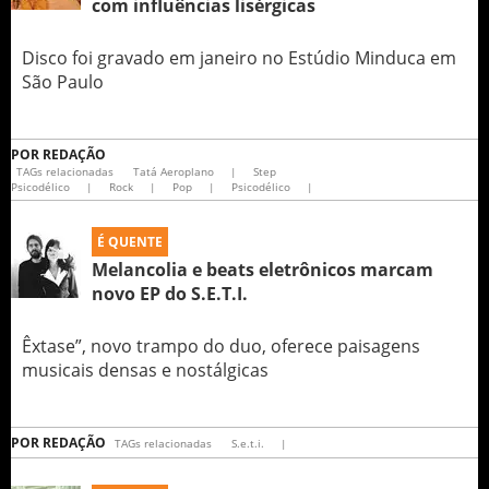
com influências lisérgicas
Disco foi gravado em janeiro no Estúdio Minduca em
São Paulo
POR
REDAÇÃO
TAGs relacionadas
Tatá Aeroplano
|
Step
Psicodélico
|
Rock
|
Pop
|
Psicodélico
|
É QUENTE
Melancolia e beats eletrônicos marcam
novo EP do S.E.T.I.
Êxtase”, novo trampo do duo, oferece paisagens
musicais densas e nostálgicas
POR
REDAÇÃO
TAGs relacionadas
S.e.t.i.
|