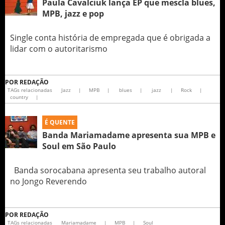
Paula Cavalciuk lança EP que mescla blues,
MPB, jazz e pop
Single conta história de empregada que é obrigada a
lidar com o autoritarismo
POR
REDAÇÃO
TAGs relacionadas
Jazz
|
MPB
|
blues
|
jazz
|
Rock
|
country
|
É QUENTE
Banda Mariamadame apresenta sua MPB e
Soul em São Paulo
Banda sorocabana apresenta seu trabalho autoral
no Jongo Reverendo
POR
REDAÇÃO
TAGs relacionadas
Mariamadame
|
MPB
|
Soul