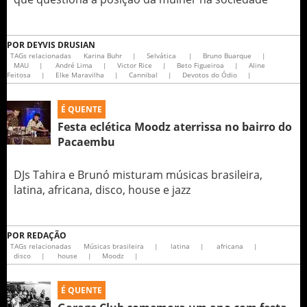
POR
DEYVIS DRUSIAN
TAGs relacionadas
Karina Buhr
|
Selvática
|
Bruno Buarque
|
MAU
|
André Lima
|
Victor Rice
|
Beto Figueiroa
|
Aline
Feitosa
|
Elke Maravilha
|
Cannibal
|
Devotos do Ódio
|
É QUENTE
Festa eclética Moodz aterrissa no bairro do
Pacaembu
DJs Tahira e Brunó misturam músicas brasileira,
latina, africana, disco, house e jazz
POR
REDAÇÃO
TAGs relacionadas
Músicas brasileira
|
latina
|
africana
|
disco
|
house
|
Moodz
|
É QUENTE