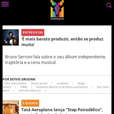
ENTREVISTAS
‘É mais barato produzir, então se produz
muito’
Bruno Serroni fala sobre o seu álbum independente,
trajetória e a cena musical
POR
DEYVIS DRUSIAN
TAGs relacionadas
Bruno serroni
|
Leadbelly
|
Sérgio
Sofiatti
|
OBMJ
|
Orquestra Brasileira de Música Jamaicana
|
Guri Assis
Brasil
|
Carlinhos Mazzoni
|
É QUENTE
Tatá Aeroplano lança “Step Psicodélico”,