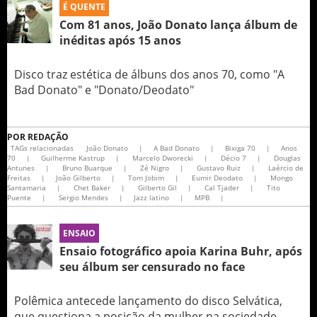
É QUENTE
Com 81 anos, João Donato lança álbum de
inéditas após 15 anos
Disco traz estética de álbuns dos anos 70, como "A
Bad Donato" e "Donato/Deodato"
POR
REDAÇÃO
TAGs relacionadas
João Donato
|
A Bad Donato
|
Bixiga 70
|
Anos
70
|
Guilherme Kastrup
|
Marcelo Dworecki
|
Décio 7
|
Douglas
Antunes
|
Bruno Buarque
|
Zé Nigro
|
Gustavo Ruiz
|
Laércio de
Freitas
|
João Gilberto
|
Tom Jobim
|
Eumir Deodato
|
Mongo
Santamaria
|
Chet Baker
|
Gilberto Gil
|
Cal Tjader
|
Tito
Puente
|
Sergio Mendes
|
Jazz latino
|
MPB
|
ENSAIO
Ensaio fotográfico apoia Karina Buhr, após
seu álbum ser censurado no face
Polêmica antecede lançamento do disco Selvática,
que questiona a posição da mulher na sociedade