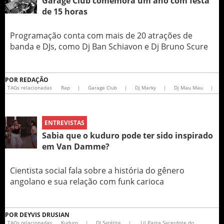
Garage Club comemora um ano com festa
de 15 horas
Programação conta com mais de 20 atrações de
banda e DJs, como Dj Ban Schiavon e Dj Bruno Scure
POR
REDAÇÃO
TAGs relacionadas
Rap
|
Garage Club
|
Dj Marky
|
Dj Mau Mau
|
ENTREVISTAS
Sabia que o kuduro pode ter sido inspirado
em Van Damme?
Cientista social fala sobre a história do gênero
angolano e sua relação com funk carioca
POR
DEYVIS DRUSIAN
TAGs relacionadas
Kuduro
|
DJ Satélite
|
Lil Pasta Sacerdote do