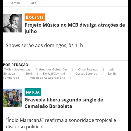
|
Samba
|
Jazz
|
É QUENTE
Projeto Música no MCB divulga atrações de
julho
Shows serão aos domingos, às 11h
POR
REDAÇÃO
TAGs relacionadas
Andrea dos Guimarães
|
Chico Buarque
|
Luiz
Gonzaga
|
Björk
|
Dorival Caymmi
|
Gestos Sonoros
|
Sax Bem
Temperado
|
Museu da Casa Brasileira
|
NA RUA
Graveola libera segundo single de
Camaleão Borboleta
“Índio Maracanã” reafirma a sonoridade tropical e
discurso político