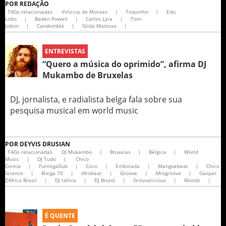
POR
REDAÇÃO
TAGs relacionadas
Vinicius de Moraes
|
Toquinho
|
Edu
Lobo
|
Baden Powell
|
Carlos Lyra
|
Tom
Jobim
|
Candomblé
|
Gilda Mattoso
|
ENTREVISTAS
“Quero a música do oprimido”, afirma DJ
Mukambo de Bruxelas
DJ, jornalista, e radialista belga fala sobre sua
pesquisa musical em world music
POR
DEYVIS DRUSIAN
TAGs relacionadas
DJ Mukambo
|
Bruxelas
|
Bélgica
|
World
Music
|
DJ Tudo
|
Chico
Coreia
|
FurmigaDub
|
Coco
|
Embolada
|
Manguebeat
|
Chico
Science
|
Bixiga 70
|
Afrobeat
|
Groove
|
Afrogroove
|
Gaspar
ZAfrica Brasil
|
DJ tahira
|
DJ Brunó
|
Groovalicious
|
Moodz
|
É QUENTE