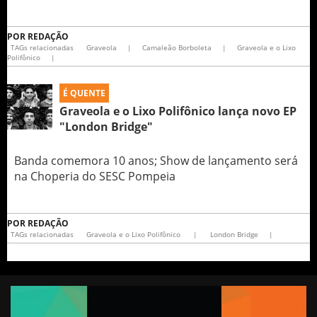
POR
REDAÇÃO
TAGs relacionadas
Graveola
|
Camaleão Borboleta
|
Graveola e o Lixo
Polifônico
|
É QUENTE
Graveola e o Lixo Polifônico lança novo EP
"London Bridge"
Banda comemora 10 anos; Show de lançamento será
na Choperia do SESC Pompeia
POR
REDAÇÃO
TAGs relacionadas
Graveola e o Lixo Polifônico
|
London Bridge
|