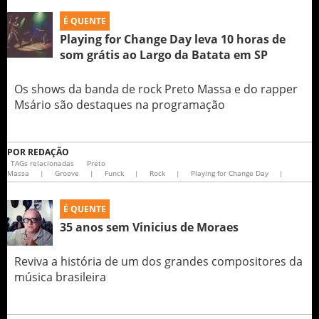
É QUENTE
Playing for Change Day leva 10 horas de
som grátis ao Largo da Batata em SP
Os shows da banda de rock Preto Massa e do rapper
Msário são destaques na programação
POR
REDAÇÃO
TAGs relacionadas
Preto
Massa
|
Groove
|
Funck
|
Rock
|
Playing for Change Day
|
É QUENTE
35 anos sem Vinicius de Moraes
Reviva a história de um dos grandes compositores da
música brasileira