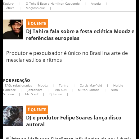
Kuduro
|
O Toke É Esse e Hamilton Cazuende
|
Angola
|
África
|
Moçambique
|
É QUENTE
DJ Tahira fala sobre a festa eclética Moodz e
referências europeias
Produtor e pesquisador é único no Brasil na arte de
mesclar estilos e ritmos
POR
REDAÇÃO
TAGs relacionadas
Moodz
|
Tahira
|
Curtis Mayfield
|
Herbie
Hancock
|
Jazzanova
|
Fela Kuti
|
Milton Banana
|
Nina
Simone
|
Mr. Scruf
|
DJ brunó
|
É QUENTE
DJ e produtor Felipe Soares lança disco
autoral