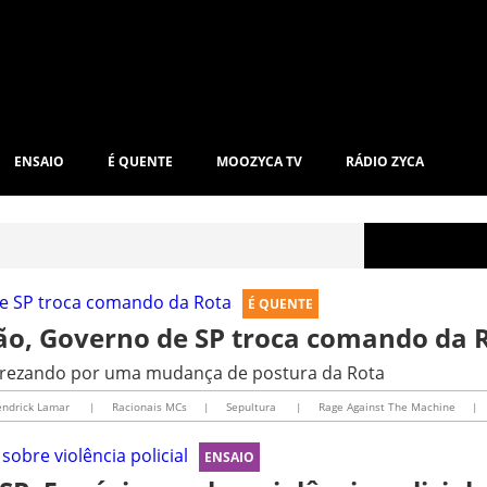
ENSAIO
É QUENTE
MOOZYCA TV
RÁDIO ZYCA
É QUENTE
ão, Governo de SP troca comando da 
ir rezando por uma mudança de postura da Rota
endrick Lamar
|
Racionais MCs
|
Sepultura
|
Rage Against The Machine
|
ENSAIO