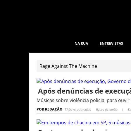
NA RUA
ENTREVISTAS
Após denúncias de execuç
Músicas sobre violência policial para ouv
POR
REDAÇÃO
TAGs relacionadas
Ratos de porão
|
K