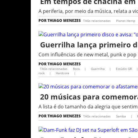
Em tempos de chacina em SP
A periferia, por meio da música, relata a vi
POR
THIAGO MENEZES
TAGs relacionadas
Planet Hemp
Guerrilha lança primeiro d
Com influências de new metal, punk e pop
POR
THIAGO MENEZES
TAGs relacionadas
Rock
|
Guerrilha
|
Estúdio GR
rock
|
Hardcore
|
20 músicas para comemor
A lista é do tamanho da alegria que sent
POR
THIAGO MENEZES
TAGs relacionadas
Samba
|