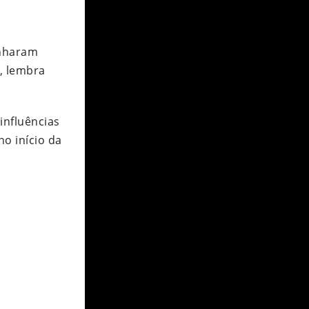
anharam
o, lembra
influências
o início da