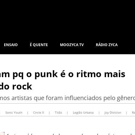
ENSAIO
É QUENTE
MOOZYCA TV
RÁDIO ZYCA
m pq o punk é o ritmo mais
 do rock
tamos artistas que foram influenciados pelo gêner
|
Sonic Youth
|
Circle X
|
Titãs
|
Legião Urbana
|
Joy Division
|
R