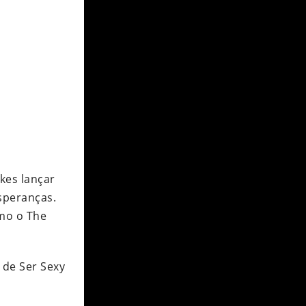
kes lançar
speranças.
omo o The
 de Ser Sexy