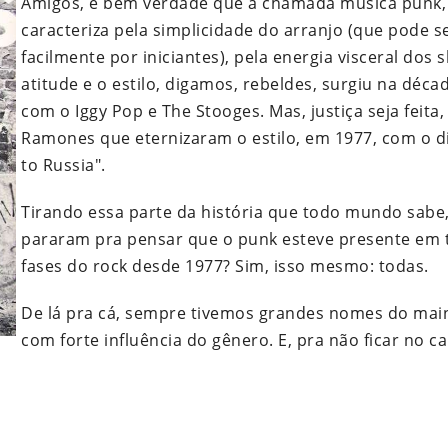
Amigos, é bem verdade que a chamada música punk,
caracteriza pela simplicidade do arranjo (que pode s
facilmente por iniciantes), pela energia visceral dos 
atitude e o estilo, digamos, rebeldes, surgiu na déca
com o Iggy Pop e The Stooges. Mas, justiça seja feita
Ramones que eternizaram o estilo, em 1977, com o d
to Russia".
Tirando essa parte da história que todo mundo sabe,
pararam pra pensar que o punk esteve presente em 
fases do rock desde 1977? Sim, isso mesmo: todas.
De lá pra cá, sempre tivemos grandes nomes do ma
com forte influência do gênero. E, pra não ficar no 