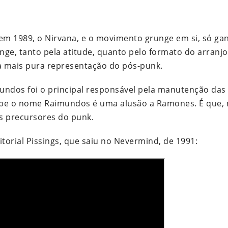
em 1989, o Nirvana, e o movimento grunge em si, só g
unge, tanto pela atitude, quanto pelo formato do arranj
é a mais pura representação do pós-punk.
undos foi o principal responsável pela manutenção das 
e o nome Raimundos é uma alusão a Ramones. É que, n
s precursores do punk.
ritorial Pissings, que saiu no Nevermind, de 1991: