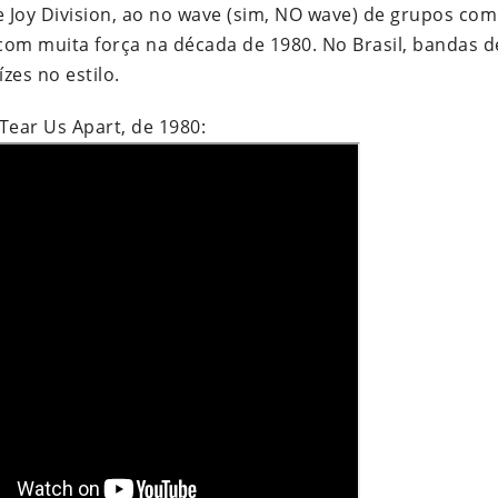
 Joy Division, ao no wave (sim, NO wave) de grupos com
 com muita força na década de 1980. No Brasil, bandas d
zes no estilo.
 Tear Us Apart, de 1980: