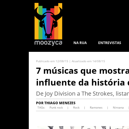
NA RUA
ENTREVISTAS
Publicado em 12/08/15 | Atualizado em 14/08/15
7 músicas que mostra
influente da história
De Joy Division a The Strokes, lis
POR
THIAGO MENEZES
TAGs:
Punk rock
|
Rock
|
Ramones
|
Nirvana