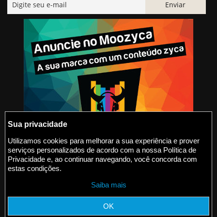
Sua privacidade
Utilizamos cookies para melhorar a sua experiência e prover
serviços personalizados de acordo com a nossa Política de
@2015-2026 Moozyca
Privacidade e, ao continuar navegando, você concorda com
estas condições.
contato@moozyca.com
Saiba mais
moozyca.com
OK