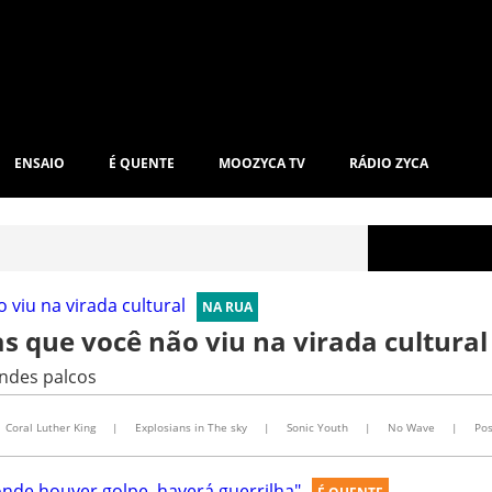
ENSAIO
É QUENTE
MOOZYCA TV
RÁDIO ZYCA
NA RUA
as que você não viu na virada cultural
andes palcos
Coral Luther King
|
Explosians in The sky
|
Sonic Youth
|
No Wave
|
Pos