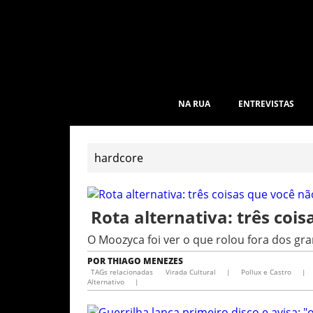
NA RUA
ENTREVISTAS
Rota alternativa: três cois
O Moozyca foi ver o que rolou fora dos gr
POR
THIAGO MENEZES
TAGs relacionadas
Virada Cultural
|
Pollux e Castro
|
Alternativo
|