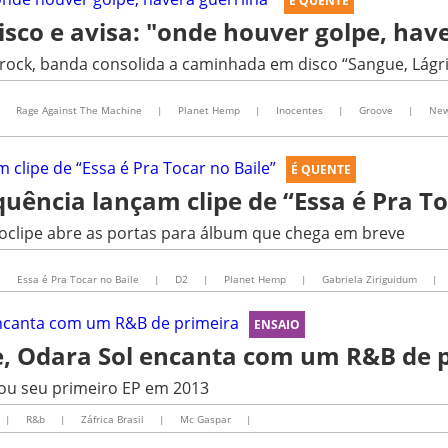
É QUENTE
isco e avisa: "onde houver golpe, hav
 rock, banda consolida a caminhada em disco “Sangue, Lágr
|
Rage Against The Machine
|
Planet Hemp
|
Inocentes
|
Groove
|
New
É QUENTE
uência lançam clipe de “Essa é Pra To
eoclipe abre as portas para álbum que chega em breve
|
Essa é Pra Tocar no Baile
|
D2
|
Planet Hemp
|
Gabriela Ziriguidum
|
ENSAIO
e, Odara Sol encanta com um R&B de 
çou seu primeiro EP em 2013
|
R&b
|
Záfrica Brasil
|
Mc Gaspar
|