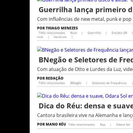
Guerrilha lança primeiro d
Com influências de new metal, punk e pop
POR
THIAGO MENEZES
TAGs relacionadas
Rock
|
Guerrilha
|
Estúdio GR
rock
|
Hardcore
|
BNegão e Seletores de Freq
Com atuação de Otto e Lurdes da Luz, vid
POR
REDAÇÃO
TAGs relacionadas
BNegão
|
Seletores de Frequência
Dica do Réu: densa e suav
Cantora brasileira vive na Alemanha e lan
POR
MANO RÉU
TAGs relacionadas
Rap
|
Odara Sol