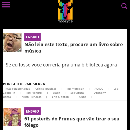
ENSAIO
Não leia este texto, procure um livro sobre
música
Se eu fosse você correria pra uma biblioteca agora
POR
GUILHERME SIERRA
TAGs relacionadas
Crítica musical
|
Jim Morrison
|
AC/DC
|
Led
Zeppelin
|
Jimi Hendrix
|
Slash
|
Sepultura
|
Anthony
Bozza
|
Keith Richards
|
Eric Clapton
|
Guns
|
ENSAIO
61 posterês do Primus que vão tirar o seu
fôlego