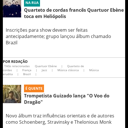
NA RUA
Quarteto de cordas francês Quartuor Ebène
toca em Heliópolis
Inscrições para show devem ser feitas
antecipadamente; grupo lançou álbum chamado
Brazil
POR
REDAÇÃO
TAGs relacionadas
Quartuor Ebène
|
Quarteto de
cordas
|
França
|
Jazz
|
Música clássica
|
Música
erudita
|
Brazil
|
É QUENTE
Trompetista Guizado lança "O Voo do
Dragão"
Novo álbum traz influências orientais e de autores
como Schoenberg, Stravinsky e Thelonious Monk