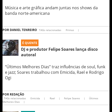
Música e arte gráfica andam juntas nos shows da
banda norte-americana
POR
DANIEL TENREIRO
TAGs relacionadas
Primus
|
É QUENTE
DJ e produtor Felipe Soares lança disco
autoral
“Últimos Melhores Dias” traz influências de soul, funk
e jazz; Soares trabalhou com Emicida, Rael e Rodrigo
Ogi
POR
REDAÇÃO
TAGs relacionadas
Emicida
|
Rael
|
Felipe Soares
|
Últimos
Melhores Dias
|