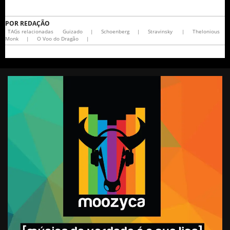
POR
REDAÇÃO
TAGs relacionadas
Guizado
|
Schoenberg
|
Stravinsky
|
Thelonious
Monk
|
O Voo do Dragão
|