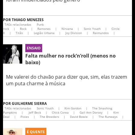
POR
THIAGO MENEZES
TAGs relacionadas
Punk
rock
|
Rock
|
Ramones
|
Nirvana
|
Sonic Youth
|
Circle
X
|
Titãs
|
Legião Urbana
|
Joy Division
|
Raimundos
|
ENSAIO
Falta mulher no rock’n’roll (menos no
baixo)
Me valerei do chavão para dizer que, sim, elas trazem
um puta charme à música
POR
GUILHERME SIERRA
TAGs relacionadas
Sonic Youth
|
Kim Gordon
|
The Smashing
Pumpkins
|
Jeff Beck
|
Chick Corea
|
Gail Ann Dorsey
|
Kim
Deal
|
Pixies
|
The Breeders
|
David Bowie
|
The Runways
|
É QUENTE