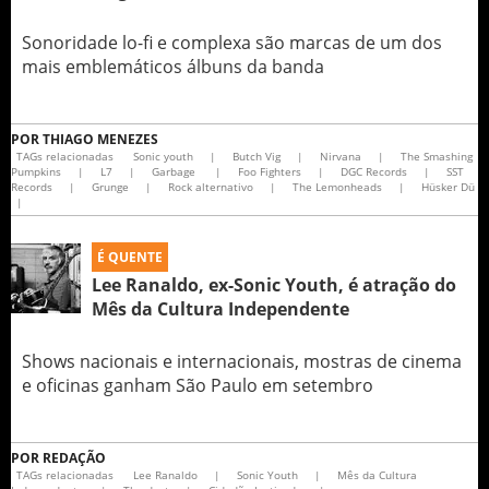
Sonoridade lo-fi e complexa são marcas de um dos
mais emblemáticos álbuns da banda
POR
THIAGO MENEZES
TAGs relacionadas
Sonic youth
|
Butch Vig
|
Nirvana
|
The Smashing
Pumpkins
|
L7
|
Garbage
|
Foo Fighters
|
DGC Records
|
SST
Records
|
Grunge
|
Rock alternativo
|
The Lemonheads
|
Hüsker Dü
|
É QUENTE
Lee Ranaldo, ex-Sonic Youth, é atração do
Mês da Cultura Independente
Shows nacionais e internacionais, mostras de cinema
e oficinas ganham São Paulo em setembro
POR
REDAÇÃO
TAGs relacionadas
Lee Ranaldo
|
Sonic Youth
|
Mês da Cultura