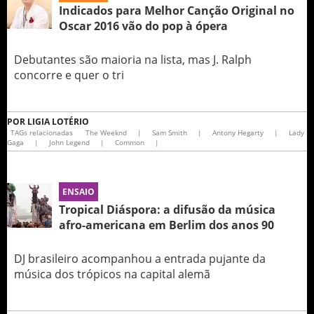
Indicados para Melhor Canção Original no
Oscar 2016 vão do pop à ópera
Debutantes são maioria na lista, mas J. Ralph
concorre e quer o tri
POR
LIGIA LOTÉRIO
TAGs relacionadas
The Weeknd
|
Sam Smith
|
Antony Hegarty
|
Lady
Gaga
|
John Legend
|
Common
|
ENSAIO
Tropical Diáspora: a difusão da música
afro-americana em Berlim dos anos 90
DJ brasileiro acompanhou a entrada pujante da
música dos trópicos na capital alemã