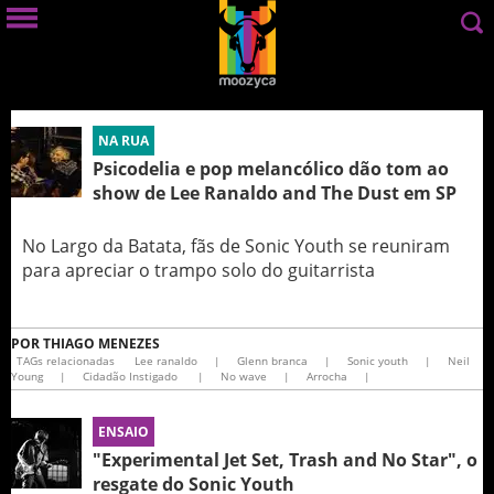
NA RUA
Psicodelia e pop melancólico dão tom ao
show de Lee Ranaldo and The Dust em SP
No Largo da Batata, fãs de Sonic Youth se reuniram
para apreciar o trampo solo do guitarrista
POR
THIAGO MENEZES
TAGs relacionadas
Lee ranaldo
|
Glenn branca
|
Sonic youth
|
Neil
Young
|
Cidadão Instigado
|
No wave
|
Arrocha
|
ENSAIO
"Experimental Jet Set, Trash and No Star", o
resgate do Sonic Youth