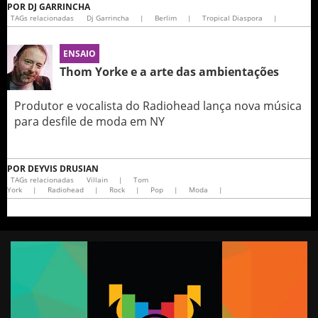
POR
DJ GARRINCHA
TAGs relacionadas
Dj Garrincha
|
Berlim
|
Tropical Diaspora
|
ENSAIO
Thom Yorke e a arte das ambientações
Produtor e vocalista do Radiohead lança nova música
para desfile de moda em NY
POR
DEYVIS DRUSIAN
TAGs relacionadas
Villain
|
Tom
York
|
Radiohead
|
Rock
|
Pop
|
Moda
|