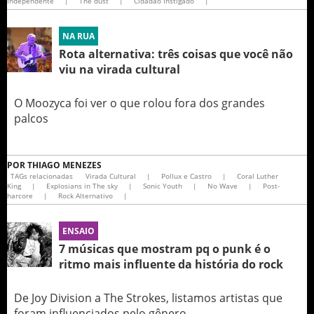
Independente
|
The dust
|
Cidadão Instigado
|
NA RUA
Rota alternativa: três coisas que você não
viu na virada cultural
O Moozyca foi ver o que rolou fora dos grandes
palcos
POR
THIAGO MENEZES
TAGs relacionadas
Virada Cultural
|
Pollux e Castro
|
Coral Luther
King
|
Explosians in The sky
|
Sonic Youth
|
No Wave
|
Post-
harcore
|
Rock Alternativo
|
ENSAIO
7 músicas que mostram pq o punk é o
ritmo mais influente da história do rock
De Joy Division a The Strokes, listamos artistas que
foram influenciados pelo gênero