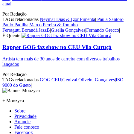
atual
Por
Redação
TAGs relacionadas
Neymar Dias & Igor Pimenta
|
Paula Santoro
|
Paulo Padilha
|
Marco Pereira & Toninho
Ferragutti
|
Borandá
|
JazzB
|
Gisella Gonçalves
|
Fernando Grecco
|
É Quente
Rapper GOG faz show no CEU Vila Curuçá
Artista tem mais de 30 anos de carreira com diversos trabalhos
lançados
Por
Redação
TAGs relacionadas
GOG
|
CEU
|
Genival Oliveira Gonçalves
|
ISO
9000 do Gueto
|
+ Moozyca
Sobre
Privacidade
Anuncie
Fale conosco
Facebook