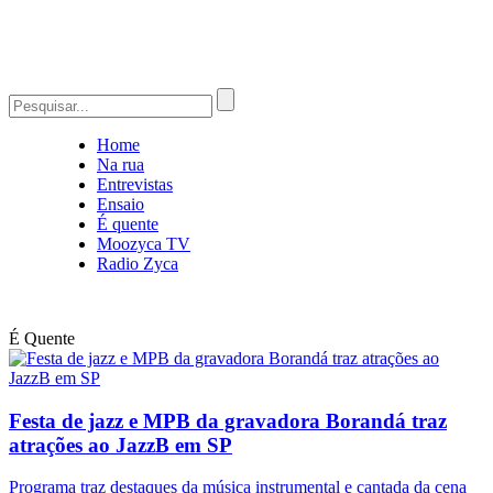
Home
Na rua
Entrevistas
Ensaio
É quente
Moozyca TV
Radio Zyca
É Quente
Festa de jazz e MPB da gravadora Borandá traz
atrações ao JazzB em SP
Programa traz destaques da música instrumental e cantada da cena