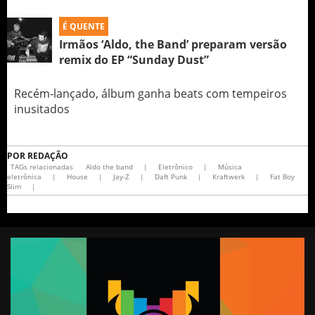
É QUENTE
Irmãos ‘Aldo, the Band’ preparam versão
remix do EP “Sunday Dust”
Recém-lançado, álbum ganha beats com tempeiros
inusitados
POR
REDAÇÃO
TAGs relacionadas
Aldo the band
|
Eletrônico
|
Música
eletrônica
|
House
|
Jay-Z
|
Daft Punk
|
Kraftwerk
|
Fat Boy
Slim
|