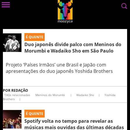
É QUENTE
Duo japonês divide palco com Meninos do
Morumbi e Wadaiko Sho em São Paulo
Projeto ‘Países Irmãos’ une Brasil e Japão com
apresentações do duo japonês Yoshida Brothers
POR
REDAÇÃO
TAGs relacionadas
Meninos do Morumbi
|
Wadaiko Sho
|
Yoshida
Brothers
|
É QUENTE
Spotify volta no tempo para revelar as
músicas mais ouvidas das últimas décadas