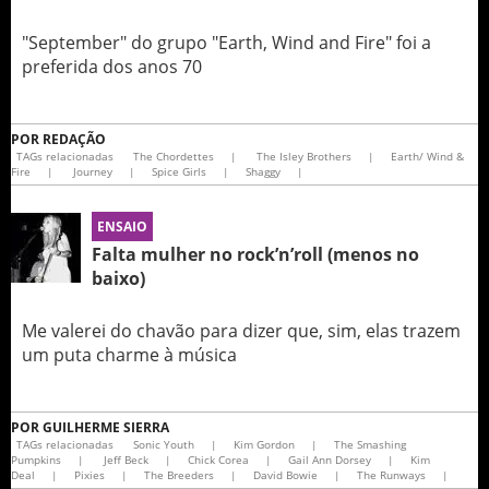
"September" do grupo "Earth, Wind and Fire" foi a
preferida dos anos 70
POR
REDAÇÃO
TAGs relacionadas
The Chordettes
|
The Isley Brothers
|
Earth/ Wind &
Fire
|
Journey
|
Spice Girls
|
Shaggy
|
ENSAIO
Falta mulher no rock’n’roll (menos no
baixo)
Me valerei do chavão para dizer que, sim, elas trazem
um puta charme à música
POR
GUILHERME SIERRA
TAGs relacionadas
Sonic Youth
|
Kim Gordon
|
The Smashing
Pumpkins
|
Jeff Beck
|
Chick Corea
|
Gail Ann Dorsey
|
Kim
Deal
|
Pixies
|
The Breeders
|
David Bowie
|
The Runways
|