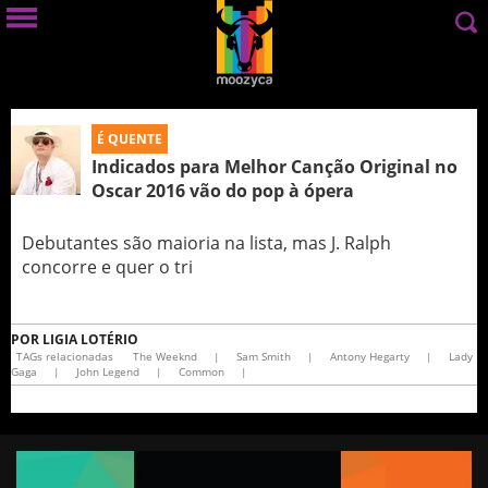
É QUENTE
Indicados para Melhor Canção Original no
Oscar 2016 vão do pop à ópera
Debutantes são maioria na lista, mas J. Ralph
concorre e quer o tri
POR
LIGIA LOTÉRIO
TAGs relacionadas
The Weeknd
|
Sam Smith
|
Antony Hegarty
|
Lady
Gaga
|
John Legend
|
Common
|