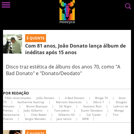
É QUENTE
Com 81 anos, João Donato lança álbum de
inéditas após 15 anos
Disco traz estética de álbuns dos anos 70, como "A
Bad Donato" e "Donato/Deodato"
POR
REDAÇÃO
TAGs relacionadas
João Donato
|
A Bad Donato
|
Bixiga 70
|
Anos
70
|
Guilherme Kastrup
|
Marcelo Dworecki
|
Décio 7
|
Douglas
Antunes
|
Bruno Buarque
|
Zé Nigro
|
Gustavo Ruiz
|
Laércio de
Freitas
|
João Gilberto
|
Tom Jobim
|
Eumir Deodato
|
Mongo
Santamaria
|
Chet Baker
|
Gilberto Gil
|
Cal Tjader
|
Tito
Puente
|
Sergio Mendes
|
Jazz latino
|
MPB
|
É QUENTE