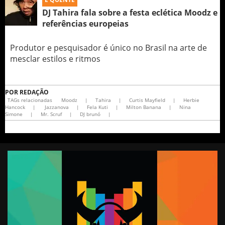
DJ Tahira fala sobre a festa eclética Moodz e
referências europeias
Produtor e pesquisador é único no Brasil na arte de
mesclar estilos e ritmos
POR
REDAÇÃO
TAGs relacionadas
Moodz
|
Tahira
|
Curtis Mayfield
|
Herbie
Hancock
|
Jazzanova
|
Fela Kuti
|
Milton Banana
|
Nina
Simone
|
Mr. Scruf
|
DJ brunó
|