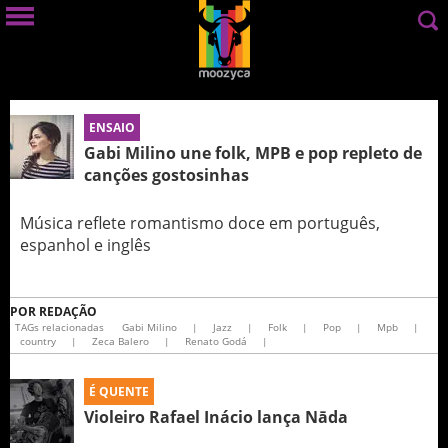
ENSAIO
Gabi Milino une folk, MPB e pop repleto de
canções gostosinhas
Música reflete romantismo doce em português,
espanhol e inglês
POR
REDAÇÃO
TAGs relacionadas
Gabi Milino
|
Jazz
|
Folk
|
Pop
|
Mpb
|
country
|
Zeca Balero
|
Renato Godá
|
É QUENTE
Violeiro Rafael Inácio lança Nāda