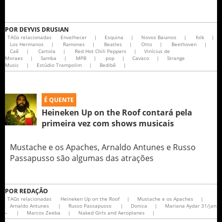
POR
DEYVIS DRUSIAN
TAGs relacionadas
Envelhecer
|
Esquina
|
Novos Baianos
|
folk
|
Los Hermanos
|
Ramones
|
Beatles
|
Otto
|
Beethoven
|
Caê
|
Cartola
|
Red Hot Chili Peppers
|
Vinícius de
Moraes
|
Samba
|
MPB
|
pop
|
Cavaco
|
Strange
Music
|
Estúdio Trampolim
|
Bedibê
|
É QUENTE
Heineken Up on the Roof contará pela
primeira vez com shows musicais
Mustache e os Apaches, Arnaldo Antunes e Russo
Passapusso são algumas das atrações
POR
REDAÇÃO
TAGs relacionadas
Heineken Up on the Roof
|
Mustache e os Apaches
|
Arnaldo Antunes
|
Russo Passapusso
|
Donica
|
Mariana Aydar 31/jan
–
|
Marcos Zeeba
|
Naked Girls and Aeroplanes
|