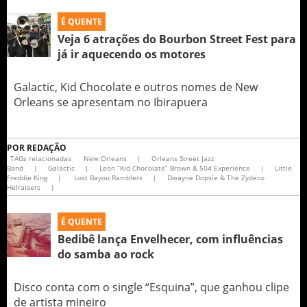
É QUENTE
Veja 6 atrações do Bourbon Street Fest para
já ir aquecendo os motores
Galactic, Kid Chocolate e outros nomes de New
Orleans se apresentam no Ibirapuera
POR
REDAÇÃO
TAGs relacionadas
New Orleans
|
Orleans Street Jazz
Band
|
Galactic
|
Leon “Kid Chocolate” Brown & 504 Experience
|
Little
Freddie King
|
Lost Bayou Ramblers
|
Dwayne Dopsie & The Zydeco
Helraisers
|
É QUENTE
Bedibê lança Envelhecer, com influências
do samba ao rock
Disco conta com o single “Esquina”, que ganhou clipe
de artista mineiro