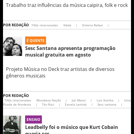
Trabalho traz influências da música caipira, folk e rock
POR
REDAÇÃO
TAGs relacionadas
Nāda
|
Violeiro Rafael
|
É QUENTE
Sesc Santana apresenta programação
musical gratuita em agosto
Projeto Música no Deck traz artistas de diversos
gêneros musicais
POR
REDAÇÃO
TAGs relacionadas
Morabeza Nação
|
Juli Manzi
|
Luis Aranha
|
Uma
Pitada de Nordeste
|
Téo Ruiz
|
Estrela Lemiski
|
Sesc santana
|
ENSAIO
Leadbelly foi o músico que Kurt Cobain
queria ser