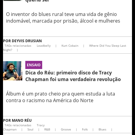
O inventor do blues rural teve uma vida de gênio
indomável, marcada por prisão, álcool e mulheres
POR
DEYVIS DRUSIAN
TAGs relacionadas
Leadbelly
|
Kurt Cobain
|
Where Did You Sleep Last
Night?
|
ENSAIO
Dica do Réu: primeiro disco de Tracy
Chapman foi uma verdadeira revolução
Álbum é um prato cheio pra quem estuda a luta
contra o racismo na América do Norte
POR
MANO RÉU
TAGs relacionadas
Tracy
Chapman
|
Soul
|
R&B
|
Groove
|
Folk
|
Blues
|