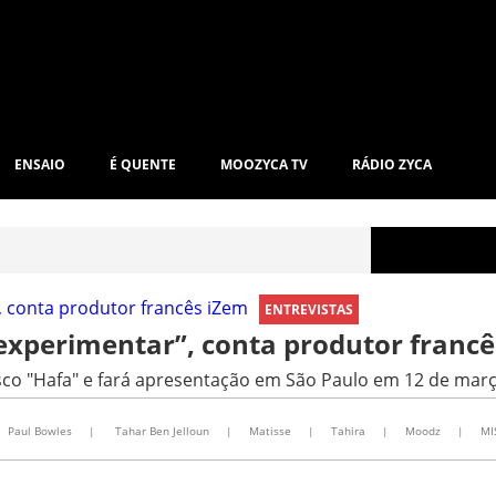
ENSAIO
É QUENTE
MOOZYCA TV
RÁDIO ZYCA
ENTREVISTAS
 experimentar”, conta produtor franc
sco "Hafa" e fará apresentação em São Paulo em 12 de mar
Paul Bowles
|
Tahar Ben Jelloun
|
Matisse
|
Tahira
|
Moodz
|
MI