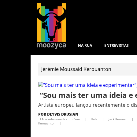
NA RUA
ENTREVISTAS
“Sou mais ter uma ideia e
Artista europeu lançou recentemente o di
POR
DEYVIS DRUSIAN
TAGs relacionadas
iZem
|
Hafa
|
Jack Kerouac
|
Kerouanton
|