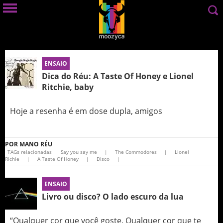
ENSAIO
Dica do Réu: A Taste Of Honey e Lionel
Ritchie, baby
Hoje a resenha é em dose dupla, amigos
POR
MANO RÉU
TAGs relacionadas
Say you say me
|
The Commodores
|
Lionel
Richie
|
A Taste Of Honey
|
Disco
|
ENSAIO
Livro ou disco? O lado escuro da lua
“Qualquer cor que você goste. Qualquer cor que te