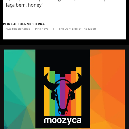
faça bem, honey"
POR
GUILHERME SIERRA
TAGs relacionadas
Pink floyd
|
The Dark Side of The Moon
|