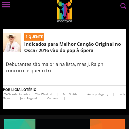
É QUENTE
Indicados para Melhor Canção Original no
Oscar 2016 vão do pop à ópera
Debutantes são maioria na lista, mas J. Ralph
concorre e quer o tri
POR
LIGIA LOTÉRIO
TAGs relacionadas
The Weeknd
|
Sam Smith
|
Antony Hegarty
|
Lady
Gaga
|
John Legend
|
Common
|